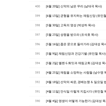
400
[6월 20일] 신약의 남은 무리 (남대극 목사)
399
[6월 13일] 균형을 유지하는 재림신앙 (유민철
398
[5월 30일] 고독의 영성 (박성하 목사)
397
[5월 23일] 성령을 받으라 (조석호 목사)
396
[5월 16일] 좁은 문으로 들어가라 (김대성 목사
395
[5월 9일] 재림신앙과 건강기별 (유민철 목사)
394
[5월 2일] 엘렌 G 화잇과 재림교회 (김대성 목
393
[4월 25일] 재림을 소망하는 사람들 (남수명 
392
[4월 18일] 선악의 싸운, 경배논쟁 & 일요일 
391
[4월 11일] 안식일 이렇게 지킵시다 (유민철 
390
[4월 4일] 영생이 어떻게 가능한가 (김대성 목