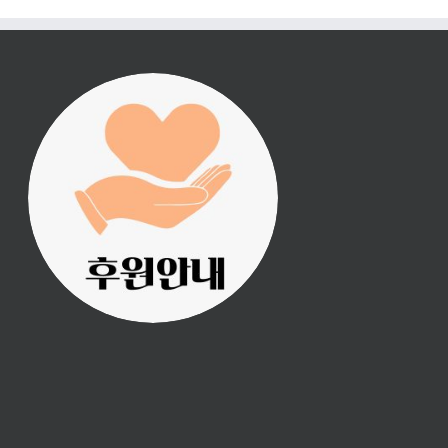
진리횃불 사역은 여러분
의 후원으로 이루어집니
다.