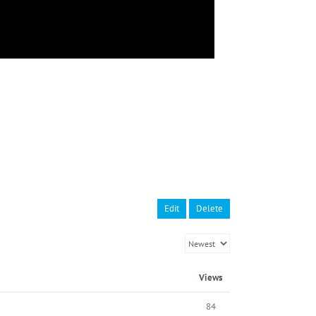
Edit
Delete
Views
84