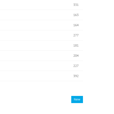
331
163
164
277
181
204
227
392
New