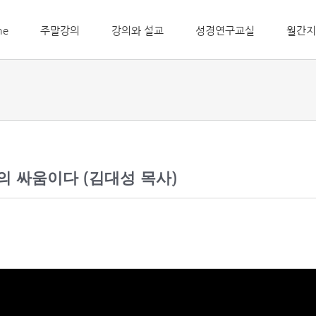
me
주말강의
강의와 설교
성경연구교실
월간지
악의 싸움이다 (김대성 목사)