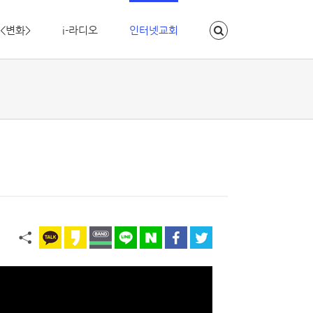
<변화>
i-라디오
인터넷교회