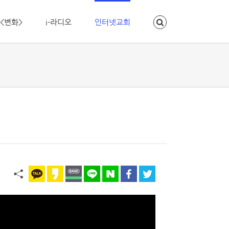
<변화>
i-라디오
인터넷교회