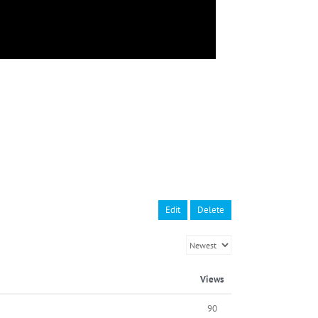
Edit
Delete
Views
90