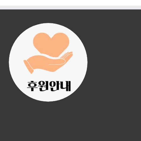
진리횃불 사역은 여러분
의 후원으로 이루어집니
다.