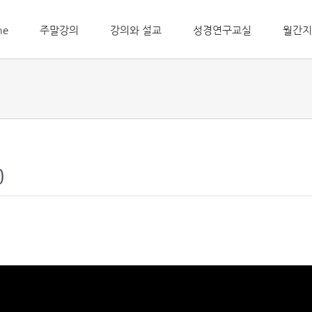
me
주말강의
강의와 설교
성경연구교실
월간지
)