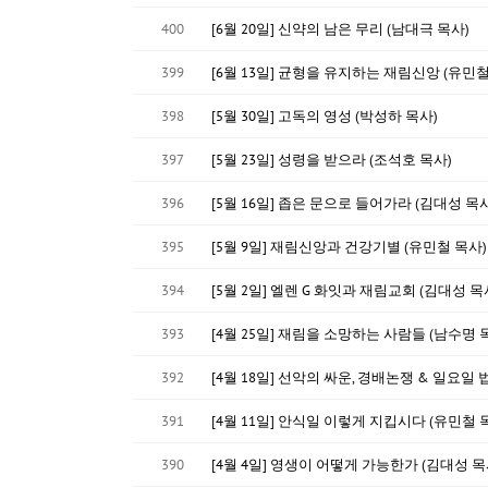
400
[6월 20일] 신약의 남은 무리 (남대극 목사)
399
[6월 13일] 균형을 유지하는 재림신앙 (유민철
398
[5월 30일] 고독의 영성 (박성하 목사)
397
[5월 23일] 성령을 받으라 (조석호 목사)
396
[5월 16일] 좁은 문으로 들어가라 (김대성 목사
395
[5월 9일] 재림신앙과 건강기별 (유민철 목사)
394
[5월 2일] 엘렌 G 화잇과 재림교회 (김대성 목
393
[4월 25일] 재림을 소망하는 사람들 (남수명 
392
[4월 18일] 선악의 싸운, 경배논쟁 & 일요일 
391
[4월 11일] 안식일 이렇게 지킵시다 (유민철 
390
[4월 4일] 영생이 어떻게 가능한가 (김대성 목