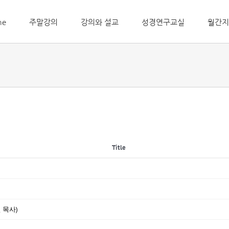
me
주말강의
강의와 설교
성경연구교실
월간지
Title
 목사)