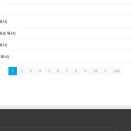
목사)
대성 목사)
목사)
 목사)
1
2
3
4
5
6
7
8
9
10
»
Last