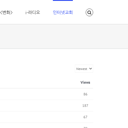
<변화>
i-라디오
인터넷교회
Views
86
187
67