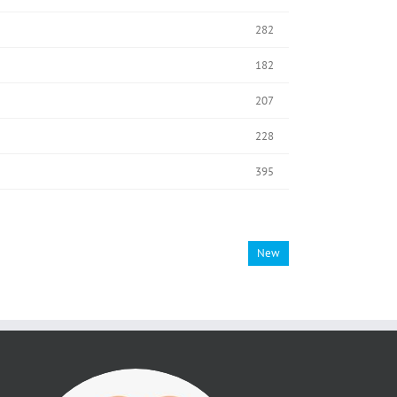
282
182
207
228
395
New