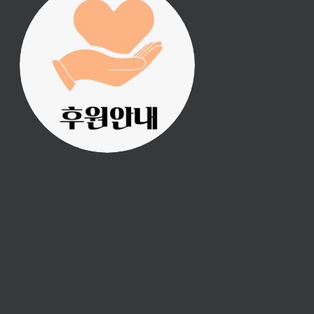
진리횃불 사역은 여러분
의 후원으로 이루어집니
다.