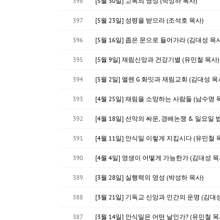
398
[5월 30일] 고독의 영성 (박성하 목사)
397
[5월 23일] 성령을 받으라 (조석호 목사)
396
[5월 16일] 좁은 문으로 들어가라 (김대성 목사
395
[5월 9일] 재림신앙과 건강기별 (유민철 목사)
394
[5월 2일] 엘렌 G 화잇과 재림교회 (김대성 목
393
[4월 25일] 재림을 소망하는 사람들 (남수명 
392
[4월 18일] 선악의 싸운, 경배논쟁 & 일요일 
391
[4월 11일] 안식일 이렇게 지킵시다 (유민철 
390
[4월 4일] 영생이 어떻게 가능한가 (김대성 목
389
[3월 28일] 실행력의 영성 (박성하 목사)
388
[3월 21일] 기독교 신앙과 인간의 운명 (김대
387
[3월 14일] 안식일은 어떤 날인가? (유민철 목