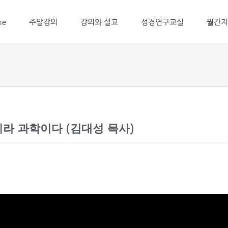
me
주말강의
강의와 설교
성경연구교실
월간지
아니라 과학이다 (김대성 목사)