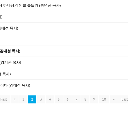
 오직 하나님의 의를 붙들라 (홍명관 목사)
)
(김대성 목사)
(김대성 목사)
 (김기곤 목사)
철 목사)
복이다 (김대성 목사)
First
«
1
2
3
4
5
6
7
8
9
10
»
Last