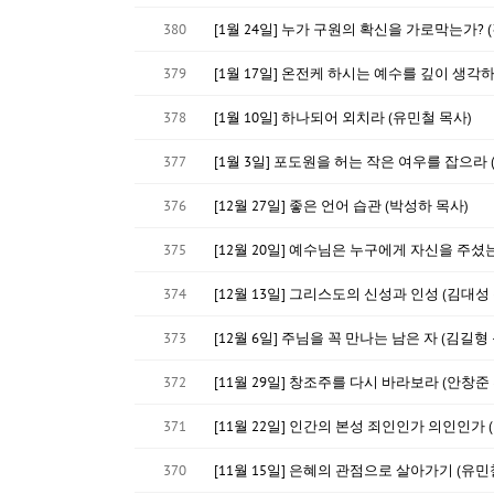
380
[1월 24일] 누가 구원의 확신을 가로막는가? 
379
[1월 17일] 온전케 하시는 예수를 깊이 생
378
[1월 10일] 하나되어 외치라 (유민철 목사)
377
[1월 3일] 포도원을 허는 작은 여우를 잡으라 
376
[12월 27일] 좋은 언어 습관 (박성하 목사)
375
[12월 20일] 예수님은 누구에게 자신을 주셨는
374
[12월 13일] 그리스도의 신성과 인성 (김대성
373
[12월 6일] 주님을 꼭 만나는 남은 자 (김길형
372
[11월 29일] 창조주를 다시 바라보라 (안창준
371
[11월 22일] 인간의 본성 죄인인가 의인인가 
370
[11월 15일] 은혜의 관점으로 살아가기 (유민