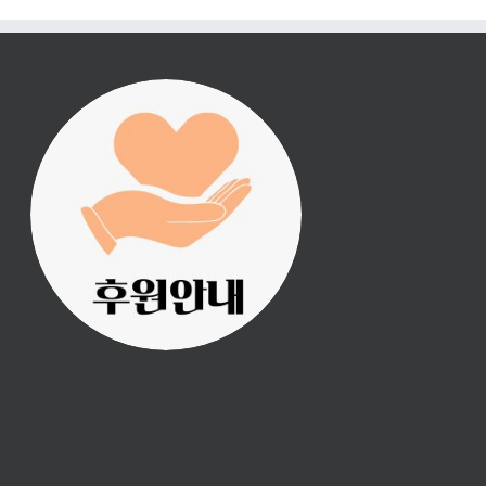
진리횃불 사역은 여러분
의 후원으로 이루어집니
다.