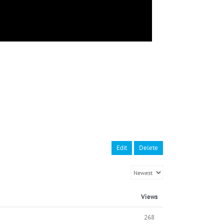
Edit
Delete
Views
268