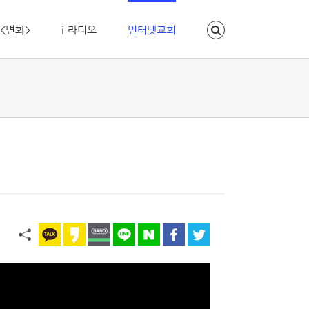
<변화>
i-라디오
인터넷교회