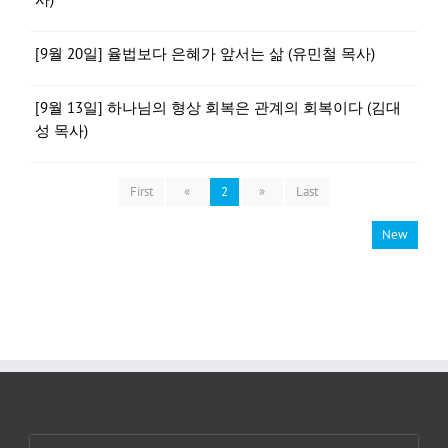
[9월 20일] 율법보다 은혜가 앞서는 삶 (유민철 목사)
[9월 13일] 하나님의 형상 회복은 관계의 회복이다 (김대
성 목사)
First
«
2
»
Last
New