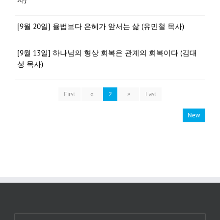
[9월 20일] 율법보다 은혜가 앞서는 삶 (유민철 목사)
[9월 13일] 하나님의 형상 회복은 관계의 회복이다 (김대
성 목사)
First
«
2
»
Last
New