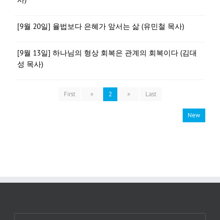
[9월 20일] 율법보다 은혜가 앞서는 삶 (유민철 목사)
[9월 13일] 하나님의 형상 회복은 관계의 회복이다 (김대
성 목사)
First
«
2
»
Last
New