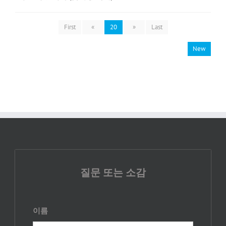
First
«
20
»
Last
New
질문 또는 소감
이름