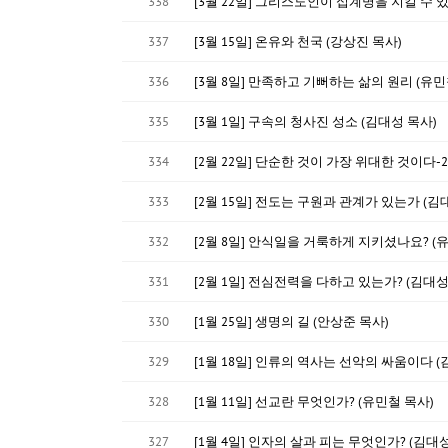
338
[3월 22일] 그리스도인이 십계명을 지킬 수 있
337
[3월 15일] 온유와 천국 (강상진 목사)
336
[3월 8일] 만족하고 기뻐하는 삶의 원리 (유민
335
[3월 1일] 구속의 청사진 성소 (김대성 목사)
334
[2월 22일] 단순한 것이 가장 위대한 것이다-2
333
[2월 15일] 전도는 구원과 관계가 있는가 (김
332
[2월 8일] 안식일을 거룩하게 지키셨나요? (
331
[2월 1일] 전심전력을 다하고 있는가? (김대성
330
[1월 25일] 생명의 길 (안상준 목사)
329
[1월 18일] 인류의 역사는 선악의 싸움이다 (
328
[1월 11일] 선교란 무엇인가? (유민철 목사)
327
[1월 4일] 인자의 살과 피는 무엇인가? (김대