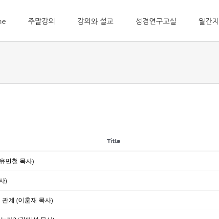
me
주말강의
강의와 설교
성경연구교실
월간지
Title
(유민철 목사)
사)
 관계 (이훈재 목사)