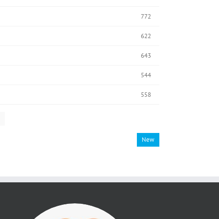
772
622
643
544
558
New