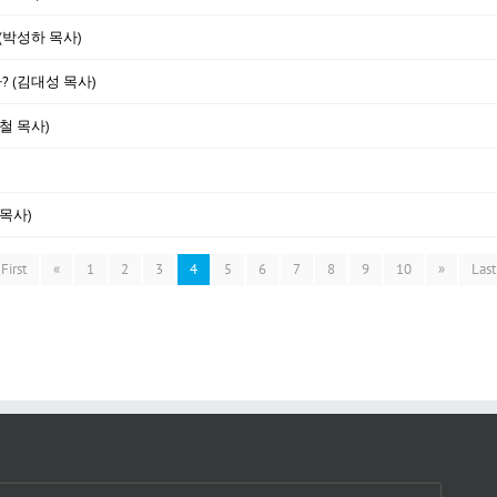
 (박성하 목사)
? (김대성 목사)
철 목사)
 목사)
First
«
1
2
3
4
5
6
7
8
9
10
»
Last