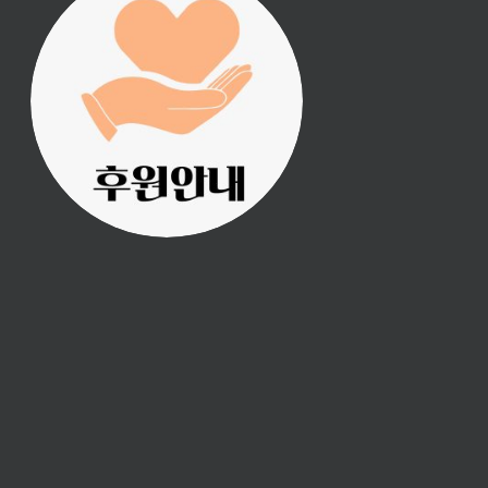
진리횃불 사역은 여러분
의 후원으로 이루어집니
다.