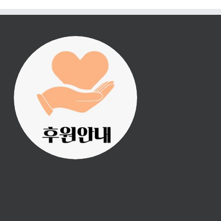
진리횃불 사역은 여러분
의 후원으로 이루어집니
다.