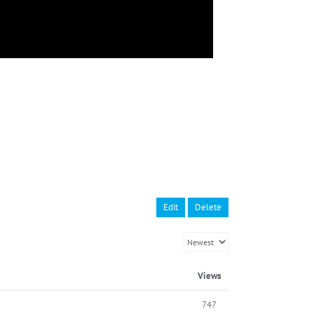
Edit
Delete
Views
747