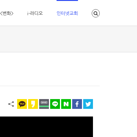
<변화>
i-라디오
인터넷교회