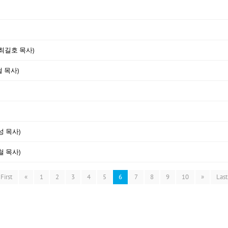
(최길호 목사)
철 목사)
성 목사)
철 목사)
First
«
1
2
3
4
5
6
7
8
9
10
»
Last