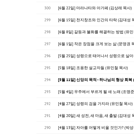
300
[6월 22일] 마라나타와 아가페 (김상래 목사)
299
[6월 15일] 천지창조와 인간의 타락 (김대성 
298
[6월 8일] 갈등과 불화를 해결하는 방법 (유민
297
[6월 1일] 작은 장점을 크게 보는 삶 (문영권 
296
[5월 25일] 성령으로 태어나서 성령으로 살아
295
[5월 18일] 조용한 설교자들 (유민철 목사)
294
[5월 11일] 신앙의 목적 - 하나님의 형상 회복
293
[5월 4일] 우주에서 부르게 될 새 노래 (조명준
292
[4월 27일] 성령의 검을 가지라 (유민철 목사)
291
[4월 20일] 새 성전, 새 마음, 새 출발 (김대성 
290
[4월 13일] 자아를 어떻게 비울 것인가? (박성