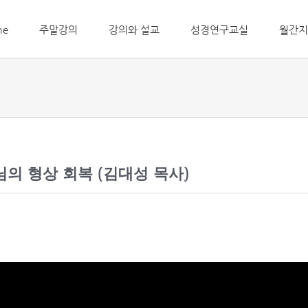
me
주말강의
강의와 설교
성경연구교실
월간지
나님의 형상 회복 (김대성 목사)