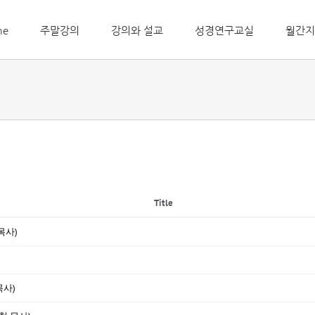
me
주말강의
강의와 설교
성경연구교실
월간지
Title
목사)
목사)