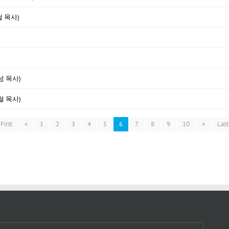
철 목사)
성 목사)
철 목사)
First
«
1
2
3
4
5
6
7
8
9
10
»
Last