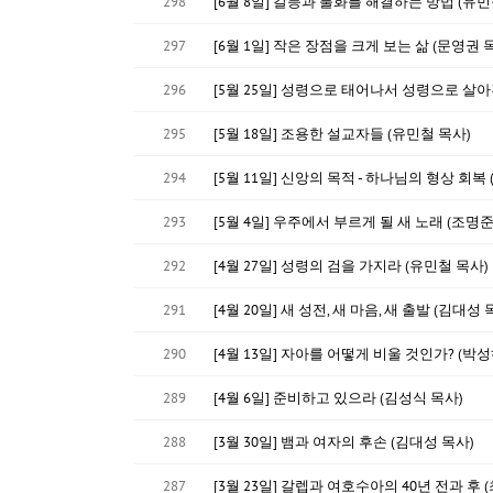
298
[6월 8일] 갈등과 불화를 해결하는 방법 (유민
297
[6월 1일] 작은 장점을 크게 보는 삶 (문영권 
296
[5월 25일] 성령으로 태어나서 성령으로 살아
295
[5월 18일] 조용한 설교자들 (유민철 목사)
294
[5월 11일] 신앙의 목적 - 하나님의 형상 회복
293
[5월 4일] 우주에서 부르게 될 새 노래 (조명준
292
[4월 27일] 성령의 검을 가지라 (유민철 목사)
291
[4월 20일] 새 성전, 새 마음, 새 출발 (김대성 
290
[4월 13일] 자아를 어떻게 비울 것인가? (박성
289
[4월 6일] 준비하고 있으라 (김성식 목사)
288
[3월 30일] 뱀과 여자의 후손 (김대성 목사)
287
[3월 23일] 갈렙과 여호수아의 40년 전과 후 