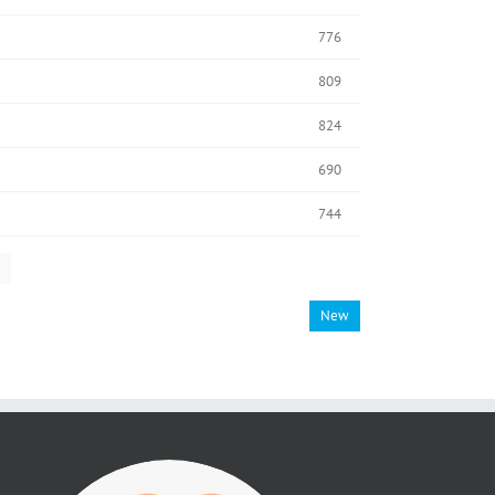
776
809
824
690
744
New