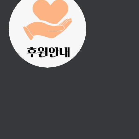
진리횃불 사역은 여러분
의 후원으로 이루어집니
다.