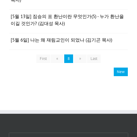
[5월 13일] 짐승의 표 환난이란 무엇인가(5) - 누가 환난을
이길 것인가? (김대성 목사)
[5월 6일] 나는 왜 재림교인이 되었나 (김기곤 목사)
First
«
8
»
Last
New