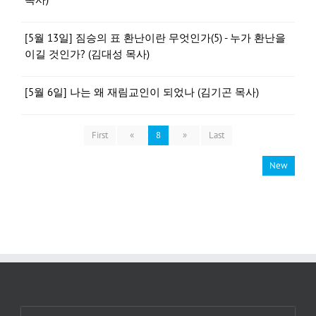
[5월 13일] 짐승의 표 환난이란 무엇인가(5) - 누가 환난을
이길 것인가? (김대성 목사)
[5월 6일] 나는 왜 재림교인이 되었나 (김기곤 목사)
First
«
8
»
Last
New