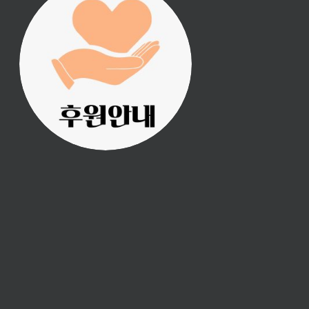
진리횃불 사역은 여러분
의 후원으로 이루어집니
다.