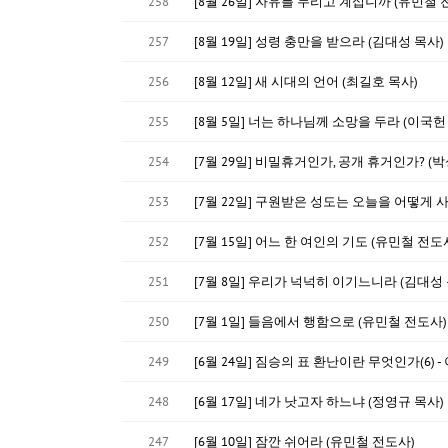
258
[8월 26일] 자유를 누리고 계십니까 (유민철 
257
[8월 19일] 성령 충만을 받으라 (김대성 목사)
256
[8월 12일] 새 시대의 언어 (최길호 목사)
255
[8월 5일] 너는 하나님께 소망을 두라 (이국헌
254
[7월 29일] 비밀휴거인가, 공개 휴거인가? (
253
[7월 22일] 구원받은 성도는 오늘을 어떻게 
252
[7월 15일] 어느 한 여인의 기도 (유민철 전도
251
[7월 8일] 우리가 넉넉히 이기느니라 (김대성 
250
[7월 1일] 들음에서 행함으로 (유민철 전도사)
249
[6월 24일] 짐승의 표 환난이란 무엇인가(6)
248
[6월 17일] 네가 낫고자 하느냐 (정영규 목사)
247
[6월 10일] 잠깐 쉬어라 (유민철 전도사)