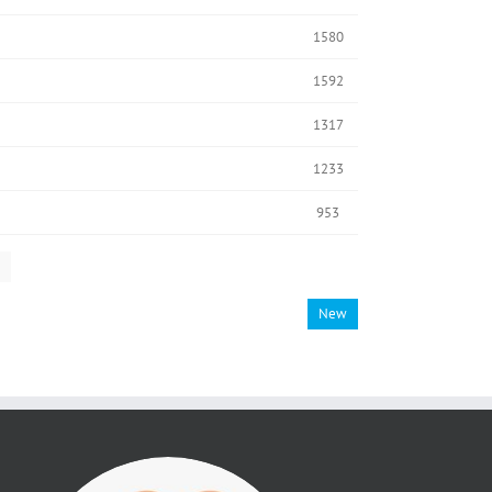
1580
1592
1317
1233
953
New