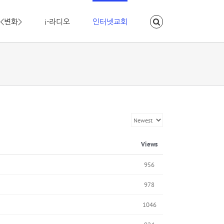
<변화>
i-라디오
인터넷교회
Views
956
978
1046