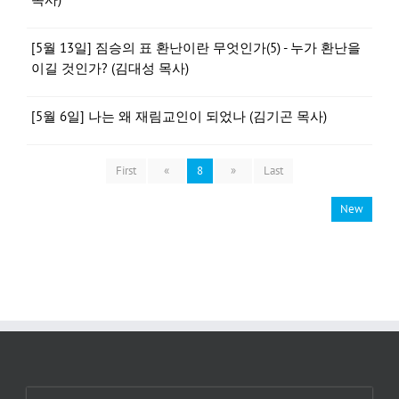
[5월 13일] 짐승의 표 환난이란 무엇인가(5) - 누가 환난을
이길 것인가? (김대성 목사)
[5월 6일] 나는 왜 재림교인이 되었나 (김기곤 목사)
First
«
8
»
Last
New