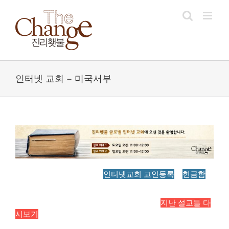
Skip
to
content
인터넷 교회 – 미국서부
인터넷교회 교인등록
헌금함
지난 설교들 다
시보기