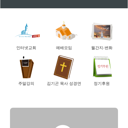
인터넷교회
예배모임
월간지-변화
주말강의
김기곤 목사 성경연
정기후원
구