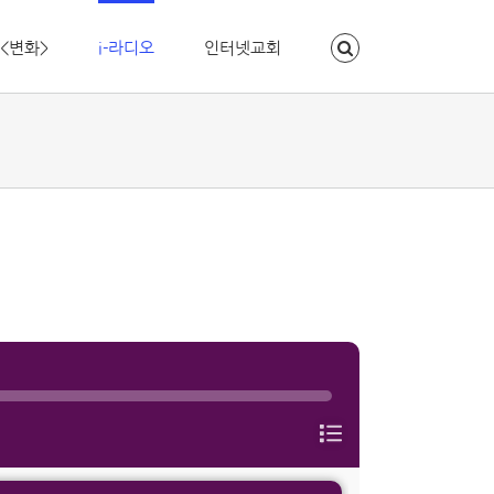
<변화>
i-라디오
인터넷교회