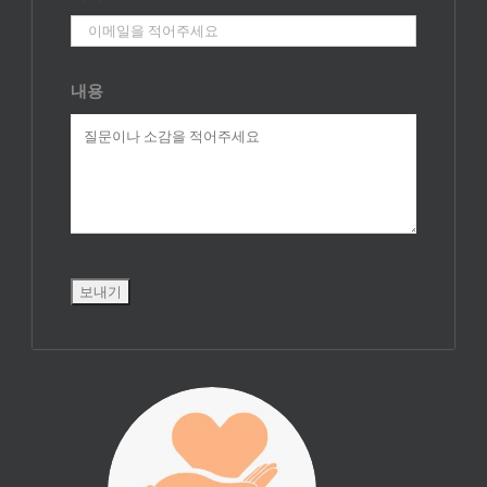
내용
진리횃불 사역은