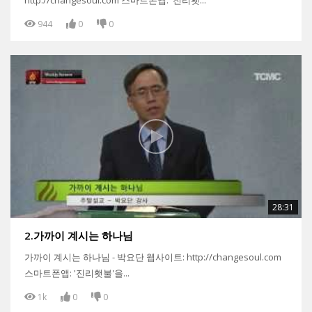
944
0
0
28:31
2.가까이 계시는 하나님
가까이 계시는 하나님 - 박요단 웹사이트: http://changesoul.com
스마트폰앱: '진리횃불'을...
1k
0
0