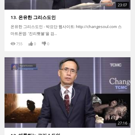
23:07
13. 온유한 그리스도인
온유한 그리스도인 - 박요단 웹사이트: http://changesoul.com 스
마트폰앱: '진리횃불'을 검...
755
0
0
27:16