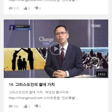
510
0
0
24:52
10. 그리스도인의 절대 가치
그리스도인의 절대 가치 - 박요단 웹사이트:
http://changesoul.com 스마트폰앱: '진리횃불'...
585
0
0