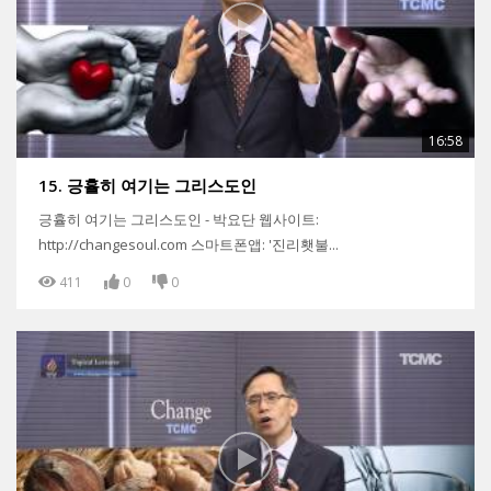
16:58
15. 긍휼히 여기는 그리스도인
긍휼히 여기는 그리스도인 - 박요단 웹사이트:
http://changesoul.com 스마트폰앱: '진리횃불...
411
0
0