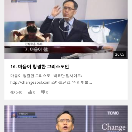
26:05
16. 마음이 청결한 그리스도인
마음이 청결한 그리스도 - 박요단 웹사이트:
http://changesoul.com 스마트폰앱: '진리횃불'...
540
0
0