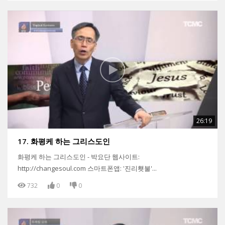
26:19
17. 화평케 하는 그리스도인
화평케 하는 그리스도인 - 박요단 웹사이트:
http://changesoul.com 스마트폰앱: '진리횃불'...
732
0
0