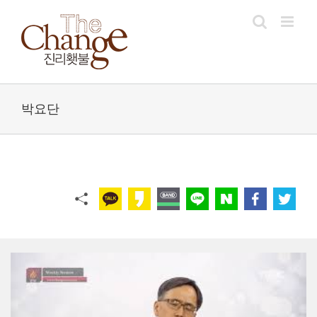
Skip
to
content
박요단