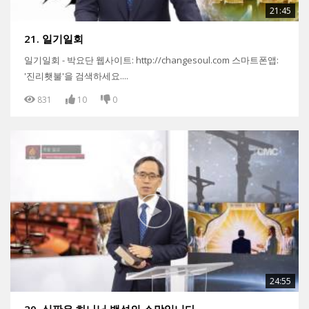
21:45
21. 일기일회
일기일회 - 박요단 웹사이트: http://changesoul.com 스마트폰앱:
'진리횃불'을 검색하세요....
831
10
0
24:55