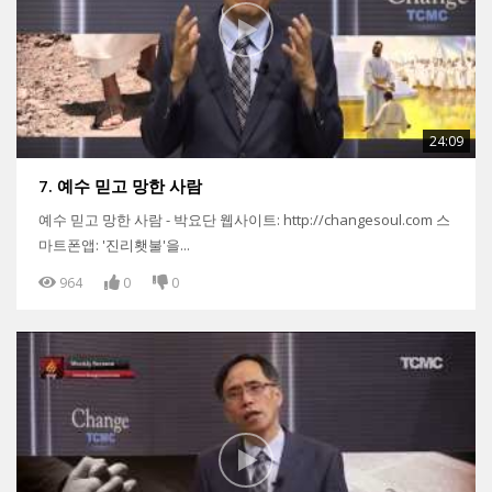
24:09
7. 예수 믿고 망한 사람
예수 믿고 망한 사람 - 박요단 웹사이트: http://changesoul.com 스
마트폰앱: '진리횃불'을...
964
0
0