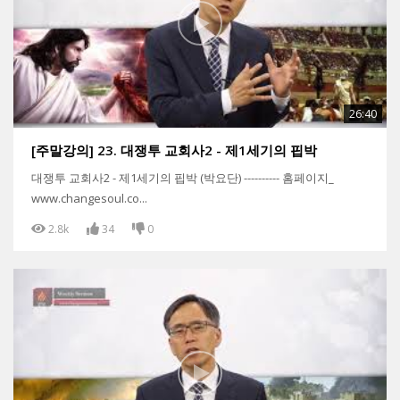
26:40
[주말강의] 23. 대쟁투 교회사2 - 제1세기의 핍박
대쟁투 교회사2 - 제1세기의 핍박 (박요단) ---------- 홈페이지_
www.changesoul.co...
2.8k
34
0