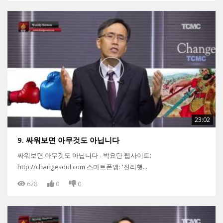
23:02
9. 싸워보면 아무것도 아닙니다
싸워보면 아무것도 아닙니다 - 박요단 웹사이트:
http://changesoul.com 스마트폰앱: '진리횃...
628
0
0