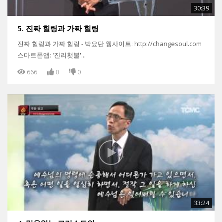
30:39
5. 진짜 힐링과 가짜 힐링
진짜 힐링과 가짜 힐링 - 박요단 웹사이트: http://changesoul.com
스마트폰앱: '진리횃불'...
666
0
0
33:24