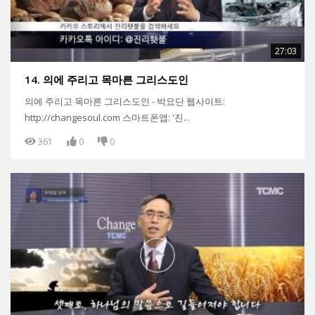
27:03
14. 의에 주리고 목마른 그리스도인
의에 주리고 목마른 그리스도인 - 박요단 웹사이트:
http://changesoul.com 스마트폰앱: '진...
361
0
0