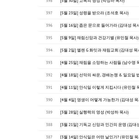
398
[5월 30일] 고독의 영성 (박성하 목사)
397
[5월 23일] 성령을 받으라 (조석호 목사)
396
[5월 16일] 좁은 문으로 들어가라 (김대성 목사
395
[5월 9일] 재림신앙과 건강기별 (유민철 목사)
394
[5월 2일] 엘렌 G 화잇과 재림교회 (김대성 목
393
[4월 25일] 재림을 소망하는 사람들 (남수명 
392
[4월 18일] 선악의 싸운, 경배논쟁 & 일요일 
391
[4월 11일] 안식일 이렇게 지킵시다 (유민철 
390
[4월 4일] 영생이 어떻게 가능한가 (김대성 목
389
[3월 28일] 실행력의 영성 (박성하 목사)
388
[3월 21일] 기독교 신앙과 인간의 운명 (김대
387
[3월 14일] 안식일은 어떤 날인가? (유민철 목