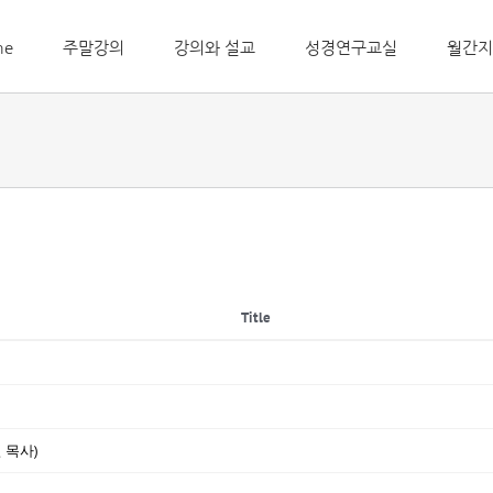
me
주말강의
강의와 설교
성경연구교실
월간지
Title
 목사)