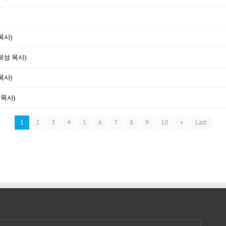
목사)
대성 목사)
목사)
 목사)
1
2
3
4
5
6
7
8
9
10
»
Last