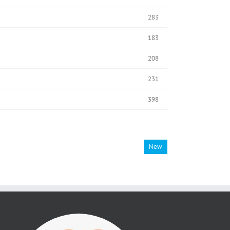
283
183
208
231
398
New