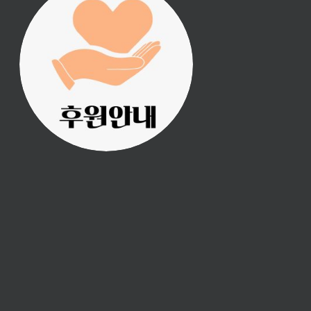
진리횃불 사역은 여러분
의 후원으로 이루어집니
다.