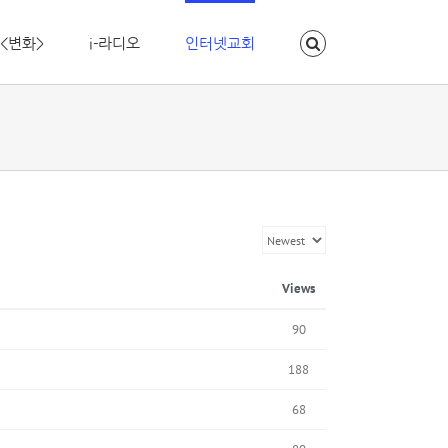
<변화>
i-라디오
인터넷교회
Views
90
188
68