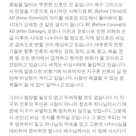
종말을
알리는
뚜렷한
신호인
것
같습니다
.
예수
그리스도
의
탄생을
기준으로
표시하던
서력기원
BC (Before Christ)
와
AD (Anno Domini)
의
의미를
새로운
각도에서
풀어봐야
할
시대가
도래한
것
같은
생각이
듭니다
. BC (Before Corona)
와
AD (After Damage),
코로나
이전과
코로나로
인한
피해와
손
실
이후의
시대로
나누어야
할
정도로
,
이제
앞으로의
세상
은
급속도로
변할
것이
예상되고
있습니다
.
대부분의
전문
가들은
향후
인류의
세계는
경제
,
정치
,
교육
,
종교
,
예술
,
문
화
등
모든
분야에서
급격하고
현저한
변화가
올
것이라고
전망하고
있습니다
.
세계는
비상사태에
돌입하고
있습니다
.
서두에
말씀드린
비행기에
비유하자면
지구촌
인류의
삶
전
반에
비상등이
켜지고
있습니다
.
사람이
해결할
수
없는
문
제들이
쉴
새
없이
일어나고
있습니다
.
그러나
절망할
필요도
없고
두려워할
것도
없습니다
.
이
지
구와
인류의
주인은
사람이
아니라
창조주
하나님이시기
때
문에
지구가
파멸하도록
방치하지
않으실
것입니다
.
그분께
서
조만간
비상
조치를
취하실
것입니다
.
그
동안
우리는
아
무
염려하지
말고
하나님의
약속을
믿고
그분의
나타나심을
대비하여
준비하면
됩니다
.
예수님께서는
이
땅에
사시다가