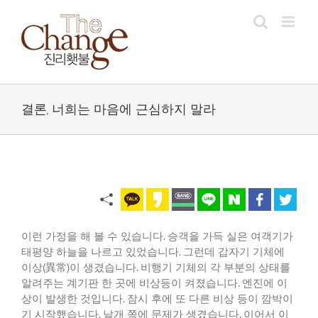
Skip
to
content
결론, 너희는 마음에 근심하지 말라
이런
가정을
해
볼
수
있습니다
.
승객을
가득
실은
여객기가
태평양
하늘을
나르고
있었습니다
.
그런데
갑자기
기체에
이상
(
異常
)
이
생겼습니다
.
비행기
기체의
각
부분의
상태를
알려주는
계기판
한
곳에
비상등이
켜졌습니다
.
엔진에
이
상이
발생한
것입니다
.
잠시
후에
또
다른
비상
등이
깜박이
기
시작했습니다
.
날개
쪽에
문제가
생겼습니다
.
이어서
이