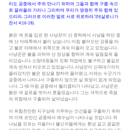
리도
공중에서
주와
만나기
위하여
그들과
함께
구름
속으
로
끌려올라
가리니
그리하여
우리가
영원히
주와
함께
있
으리라
.
그러므로
이러한
말로
서로
위로하라
.”(
데살로니가
전서
4:16-18).
붉은
색
옷을
입은
한
사냥꾼이
산
중턱에서
사냥을
하던
중
에
산
아래쪽에서
불이
났습니다
.
마침
불어오던
강풍을
타
고
불은
아래에서
위쪽으로
계속
타올라
오고
있었습니다
.
사냥꾼은
불을
피하여
산
정상을
향하여
계속
달음질쳐
올
라갔습니다
.
소방대원들의
진화
작업에도
불구하고
불길은
계속
번져서
타오르고
있었습니다
.
사냥꾼이
산꼭대기까지
올라갔지만
불은
정상을
향하여
올라왔고
,
이제는
누군가가
공중에서
나타나서
구출하지
않으면
살
희망이
없게
되었습
니다
.
그
때
마침
공중에서
헬리콥터가
나타났고
,
사냥꾼은
붉은
색
겉옷을
벗어서
흔들었습니다
.
그는
극적으로
죽음
의
위험에서
구출되어
살아났습니다
.
이
위험천만한
지구상에
거주하는
인간들을
구출하기
위하
여
이제
조만간
공중에서
예수님이
나타나실
것입니다
.
하
나님을
모르는
자들이나
불신자들에게는
환상
같고
꿈같은