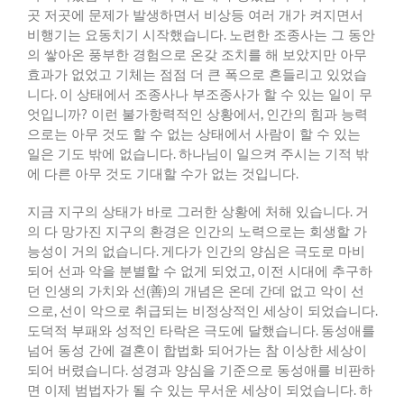
곳
저곳에
문제가
발생하면서
비상등
여러
개가
켜지면서
비행기는
요동치기
시작했습니다
.
노련한
조종사는
그
동안
의
쌓아온
풍부한
경험으로
온갖
조치를
해
보았지만
아무
효과가
없었고
기체는
점점
더
큰
폭으로
흔들리고
있었습
니다
.
이
상태에서
조종사나
부조종사가
할
수
있는
일이
무
엇입니까
?
이런
불가항력적인
상황에서
,
인간의
힘과
능력
으로는
아무
것도
할
수
없는
상태에서
사람이
할
수
있는
일은
기도
밖에
없습니다
.
하나님이
일으켜
주시는
기적
밖
에
다른
아무
것도
기대할
수가
없는
것입니다
.
지금
지구의
상태가
바로
그러한
상황에
처해
있습니다
.
거
의
다
망가진
지구의
환경은
인간의
노력으로는
회생할
가
능성이
거의
없습니다
.
게다가
인간의
양심은
극도로
마비
되어
선과
악을
분별할
수
없게
되었고
,
이전
시대에
추구하
던
인생의
가치와
선
(
善
)
의
개념은
온데
간데
없고
악이
선
으로
,
선이
악으로
취급되는
비정상적인
세상이
되었습니다
.
도덕적
부패와
성적인
타락은
극도에
달했습니다
.
동성애를
넘어
동성
간에
결혼이
합법화
되어가는
참
이상한
세상이
되어
버렸습니다
.
성경과
양심을
기준으로
동성애를
비판하
면
이제
범법자가
될
수
있는
무서운
세상이
되었습니다
.
하