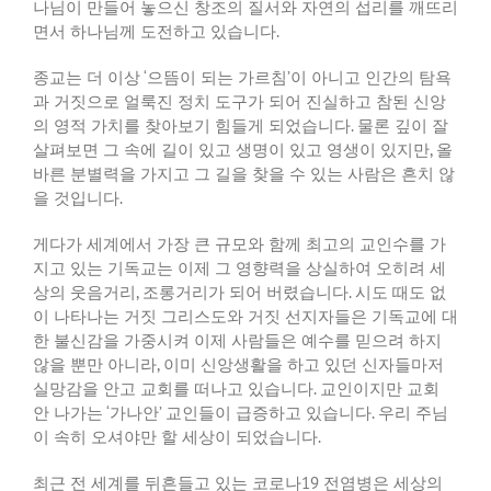
나님이
만들어
놓으신
창조의
질서와
자연의
섭리를
깨뜨리
면서
하나님께
도전하고
있습니다
.
종교는
더
이상
‘
으뜸이
되는
가르침
’
이
아니고
인간의
탐욕
과
거짓으로
얼룩진
정치
도구가
되어
진실하고
참된
신앙
의
영적
가치를
찾아보기
힘들게
되었습니다
.
물론
깊이
잘
살펴보면
그
속에
길이
있고
생명이
있고
영생이
있지만
,
올
바른
분별력을
가지고
그
길을
찾을
수
있는
사람은
흔치
않
을
것입니다
.
게다가
세계에서
가장
큰
규모와
함께
최고의
교인수를
가
지고
있는
기독교는
이제
그
영향력을
상실하여
오히려
세
상의
웃음거리
,
조롱거리가
되어
버렸습니다
.
시도
때도
없
이
나타나는
거짓
그리스도와
거짓
선지자들은
기독교에
대
한
불신감을
가중시켜
이제
사람들은
예수를
믿으려
하지
않을
뿐만
아니라
,
이미
신앙생활을
하고
있던
신자들마저
실망감을
안고
교회를
떠나고
있습니다
.
교인이지만
교회
안
나가는
‘
가나안
’
교인들이
급증하고
있습니다
.
우리
주님
이
속히
오셔야만
할
세상이
되었습니다
.
최근
전
세계를
뒤흔들고
있는
코로나
19
전염병은
세상의