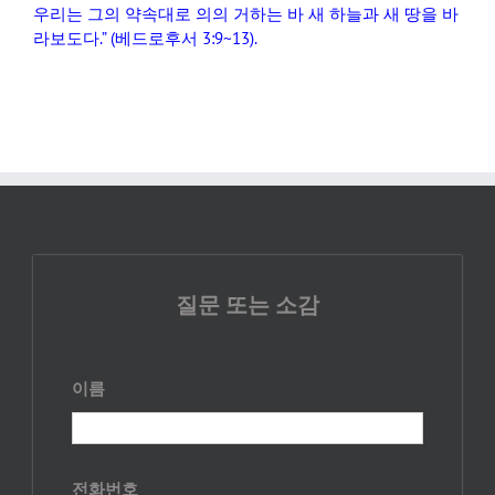
우리는
그의
약속대로
의의
거하는
바
새
하늘과
새
땅을
바
라보도다
.” (
베드로후서
3:9~13).
질문 또는 소감
이름
전화번호