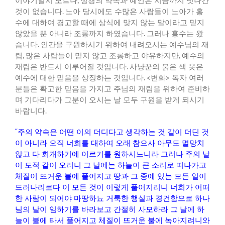
이야기일지
모르나
,
성경의
약속과
예언은
지금까지
빗나간
것이
없습니다
.
노아
당시에도
수많은
사람들이
노아가
홍
수에
대하여
경고할
때에
상식에
맞지
않는
말이라고
믿지
않았을
뿐
아니라
조롱까지
하였습니다
.
그러나
홍수는
왔
습니다
.
인간을
구원하시기
위하여
내려오시는
예수님의
재
림
,
많은
사람들이
믿지
않고
조롱하고
야유하지만
,
예수의
재림은
반드시
이루어질
것입니다
.
사냥꾼의
붉은
색
옷은
예수에
대한
믿음을
상징하는
것입니다
. <
변화
>
독자
여러
분들은
확고한
믿음을
가지고
주님의
재림을
위하여
준비하
며
기다리다가
그분이
오시는
날
모두
구원을
받게
되시기
바랍니다
.
“
주의
약속은
어떤
이의
더디다고
생각하는
것
같이
더딘
것
이
아니라
오직
너희를
대하여
오래
참으사
아무도
멸망치
않고
다
회개하기에
이르기를
원하시느니라
그러나
주의
날
이
도적
같이
오리니
그
날에는
하늘이
큰
소리로
떠나가고
체질이
뜨거운
불에
풀어지고
땅과
그
중에
있는
모든
일이
드러나리로다
이
모든
것이
이렇게
풀어지리니
너희가
어떠
한
사람이
되어야
마땅하뇨
거룩한
행실과
경건함으로
하나
님의
날이
임하기를
바라보고
간절히
사모하라
그
날에
하
늘이
불에
타서
풀어지고
체질이
뜨거운
불에
녹아지려니와