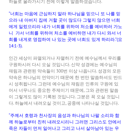
하늘로
올라가시기
전에
이렇게
말씀하셨습니다
.
“
너희는
마음에
근심하지
말라
하나님을
믿으니
또
나를
믿
으라
내
아버지
집에
거할
곳이
많도다
그렇지
않으면
너희
에게
일렀으리라
내가
너희를
위하여
처소를
예비하러
가노
니
가서
너희를
위하여
처소를
예비하면
내가
다시
와서
너
희를
내게로
영접하여
나
있는
곳에
너희도
있게
하리라
.”(
요
14:1-3).
인간
세상이
파멸되거나
자멸하기
전에
예수님께서
우리를
구원하시러
다시
오실
것입니다
.
신약
성경에는
예수님의
재림과
관련된
약속들이
300
번
이상
나옵니다
.
성경의
모든
약속은
하나님의
언약이기
때문에
한
번만
말씀하셔도
반드
시
성취됩니다
.
그런데
예수님의
재림은
인류의
구원에
있
어서
너무나도
중요한
주제이기
때문에
,
그와
관련된
말씀
이
그렇게도
많이
기록된
것입니다
.
그분은
꼭
오실
것입니
다
.
하늘에서
내려오실
것이고
,
공중에
나타나실
것입니다
.
“
주께서
호령과
천사장의
음성과
하나님의
나팔
소리와
함
께
하늘로부터
친히
내려오시리니
그러면
그리스도
안에서
죽은
자들이
먼저
일어나고
그리고
나서
살아남아
있는
우