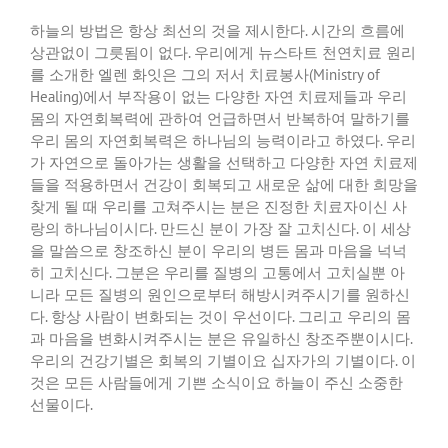
하늘의 방법은 항상 최선의 것을 제시한다
.
시간의 흐름에
상관없이 그릇됨이 없다
.
우리에게 뉴스타트 천연치료 원리
를 소개한 엘렌 화잇은 그의 저서 치료봉사
(Ministry of
Healing)
에서 부작용이 없는 다양한 자연 치료제들과 우리
몸의 자연회복력에 관하여 언급하면서 반복하여 말하기를
우리 몸의 자연회복력은 하나님의 능력이라고 하였다
.
우리
가 자연으로 돌아가는 생활을 선택하고 다양한 자연 치료제
들을 적용하면서 건강이 회복되고 새로운 삶에 대한 희망을
찾게 될 때 우리를 고쳐주시는 분은 진정한 치료자이신 사
랑의 하나님이시다
.
만드신 분이 가장 잘 고치신다
.
이 세상
을 말씀으로 창조하신 분이 우리의 병든 몸과 마음을 넉넉
히 고치신다
.
그분은 우리를 질병의 고통에서 고치실뿐 아
니라 모든 질병의 원인으로부터 해방시켜주시기를 원하신
다
.
항상 사람이 변화되는 것이 우선이다
.
그리고 우리의 몸
과 마음을 변화시켜주시는 분은 유일하신 창조주뿐이시다
.
우리의 건강기별은 회복의 기별이요 십자가의 기별이다
.
이
것은 모든 사람들에게 기쁜 소식이요 하늘이 주신 소중한
선물이다
.