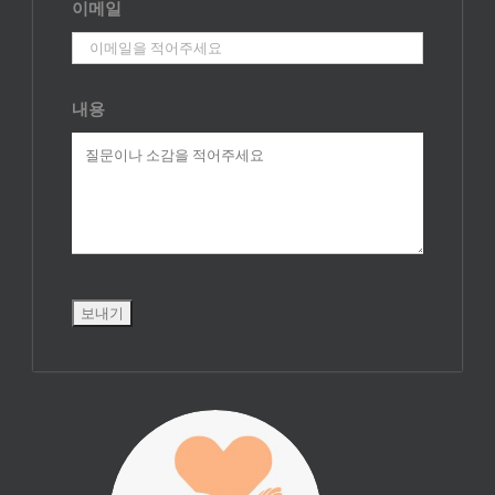
이메일
내용
진리횃불 사역은