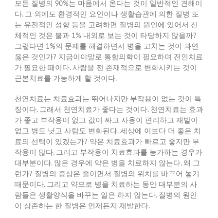
모든 질병의
90%
는 마음에서 온다는 것이 일반적인 견해이
다
.
그 외에도 환경적인 요인이나 생활습관에 의한 질병 또
는 유전적인 성향 등을 고려하면 질병의 원인에 있어서 신
체적인 것은 불과
1%
내외로 보는 것이 타당하지 않을까
?
그렇다면
1%
의 문제를 해결하면서 병을 고치는 것이 과연
옳은 것인가
?
지금이야말로 통합의학이 필요하며 전인치료
가 필요한 때이다
.
사람을 전 존재적으로 변화시키는 것이
근본치료를 가능하게 할 것이다
.
천연치료는 치료효과는 뛰어나지만 부작용이 없는 것이 특
징이다
.
그래서 천연치료가 좋다는 것이다
.
천연치료는 효과
가 좋고 부작용이 없고 값이 싸고 사용이 편리하고 재발이
없고 병도 낫고 사람도 변화된다
.
세상에 이보다 더 좋은 치
료의 선택이 있겠는가
?
약은 치료효과가 빠르고 좋지만 부
작용이 많다
.
그리고 부작용이 치료효과를 능가하는 경우가
대부분이다
.
많은 경우에 약은 병을 치료하지 않는다
.
왜 그
런가
?
질병의 증상은 줄이면서 질병의 위치를 바꾸어 놓기
때문이다
.
그리고 약으로 병을 치료하는 동안 대부분의 사
람들은 생활양식을 바꾸는 일은 하지 않는다
.
질병의 원인
이 상존하는 한 질병은 언제든지 재발한다
.