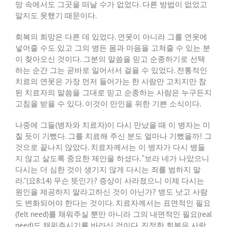
망 속에서도 그곳을 떠날 수가 없었다
.
다른 방법이 없었고
알지도 못했기 때문이다
.
회복의 희망은 다른 데 있었다
.
연못이 아니라 그를 연못에
넣어줄 수도 있고 그의 병든 몸과 마음을 고쳐줄 수 있는 분
이 찾아오신 것이다
.
그분의 말씀을 믿고 순종하기로 선택
하는 순간 그는 곧바로 일어서서 걸을 수 있었다
.
전통적인
치료의 연못은 가장 먼저 들어가는 한 사람만 고치지만 참
된 치료자의 말씀을 그대로 믿고 순종하는 사람은 누구든지
고침을 받을 수 있다
.
이것이 만인을 위한 기쁜 소식이다
.
나중에 그들
(
병자와 치료자
)
이 다시 만났을 때 이 병자는 미
칠 듯이 기뻤다
.
그를 치료해 주신 분도 얼마나 기뻤을까
!
그
것으로 끝나지 않았다
.
치료자께서는 이 병자가 다시 병들
지 않고 살도록 중요한 제안을 하셨다
. “
보라 네가 나았으니
다시는 더 심한 것이 생기지 않게 다시는 죄를 범하지 말
라
.”(
요
8:14)
무슨 뜻인가
?
증상이 사라졌으니 이제 다시는
원인을 제공하지 말라고하신 것이 아닌가
?
병도 낫고 사람
도 변화되어야 한다는 것이다
.
치료자께서는 표면적인 필요
(felt need)
를 채워주실 뿐만 아니라 그의 내면적인 필요
(real
need)
도 채워주시기를 바라신 것이다
.
진정한 회복은 사람