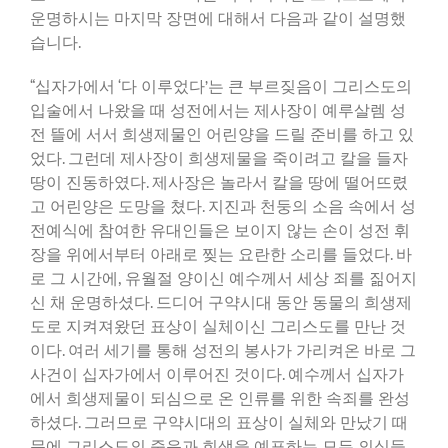
운명하시는 마지막 장면에 대해서 다음과 같이 설명했
습니다.
“십자가에서 ‘다 이루었다’는 큰 부르짖음이 그리스도의
입술에서 나왔을 때 성전에서는 제사장이 예루살렘 성
전 뜰에 서서 희생제물인 어린양을 드릴 준비를 하고 있
었다. 그런데 제사장이 희생제물을 죽이려고 칼을 들자
땅이 진동하였다. 제사장은 놀라서 칼을 땅에 떨어뜨렸
고 어린양은 도망을 쳤다. 지진과 천둥의 소음 속에서 성
전예식에 참여한 유대인들은 보이지 않는 손이 성전 휘
장을 위에서부터 아래로 찢는 요란한 소리를 들었다. 바
로 그 시간에, 유월절 양이신 예수께서 세상 죄를 짊어지
신 채 운명하셨다. 드디어 구약시대 동안 동물의 희생제
도로 지켜져왔던 표상이 실체이신 그리스도를 만난 것
이다. 여러 세기를 통해 성전의 봉사가 가리켜온 바로 그
사건이 십자가에서 이루어진 것이다. 예수께서 십자가
에서 희생제물이 되심으로 온 인류를 위한 속죄를 완성
하셨다. 그러므로 구약시대의 표상이 실체와 만났기 때
문에 그리스도의 죽음과 희생을 예표하는 모든 의식들