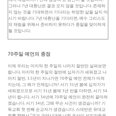
그러나
7
년
대환난은
결코
오지
않을
것입니다
.
존재하
지
않는
것을
기대하면서
기다리는
허망한
삶을
살지
마
시기
바랍니다
. 7
년
대환난을
기다리면
,
예수
그리스도
의
재림을
위해서
준비하지
못하다가
종말을
맞이하게
될
것입니다
.
70주일 예언의 종점
이제 우리는 마지막 한 주일의 나머지 절반만 살펴보면
됩니다. 마지막 한 주일의 절반에 십자가가 세워졌고 나
머지 절반, 3.5년이 지나가면 70주일 예언 전체가 마쳐
지는데, 그 해가 언제입니까? 서기 31년 봄에 십자가가
세워졌으므로 서기 31년 봄에 3년 반을 더하면, 서기 34
년이 됩니다. 서기 34년에 70주일 예언이 완전히 끝마쳐
졌습니다. 서기 34년, 그때 무슨 사건이 생겼습니까? 기
독교회 첫 번째 순교자가 생겼습니다. 스데반은 유대교
회를 향해서 “과거 구약시대에 너희 조상이 선지자들을