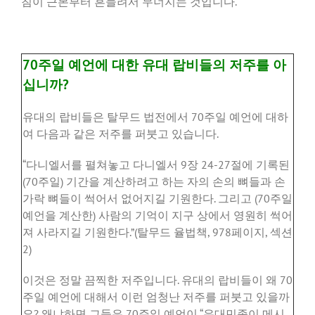
침이 근본부터 흔들려서 무너지는 것입니다.
70주일 예언에 대한 유대 랍비들의 저주를 아
십니까?
유대의
랍비들은
탈무드
법전에서
70
주일
예언에
대하
여
다음과
같은
저주를
퍼붓고
있습니다
.
“
다니엘서를
펼쳐놓고
다니엘서
9
장
24-27
절에
기록된
(70
주일
)
기간을
계산하려고
하는
자의
손의
뼈들과
손
가락
뼈들이
썩어서
없어지길
기원한다
.
그리고
(70
주일
예언을
계산한
)
사람의
기억이
지구
상에서
영원히
썩어
져
사라지길
기원한다
.”(
탈무드
율법책
, 978
페이지
,
섹션
2)
이것은
정말
끔찍한
저주입니다
.
유대의
랍비들이
왜
70
주일
예언에
대해서
이런
엄청난
저주를
퍼붓고
있을까
요
?
왜냐하면
그들은
70
주일
예언이
“
유대민족이
메시