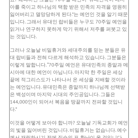
아를
죽이고
하나님의
택함
받은
민족의
자격을
영원히
잃어버리고
멸망당하게
된다
.”
는
예언인
것을
알기
때문
입니다
.
그래서
유대인
랍비들은
누구도
70
주일
예언을
읽거나
연구하지
못하게
막기
위해서
저주를
퍼붓고
있
는
것입니다
.
그러나
오늘날
비밀휴거와
세대주의를
믿는
분들은
유
대
랍비들과
전혀
다르게
해석하고
있습니다
.
그분들은
이렇게
말합니다
. “70
주일
예언은
유대민족의
종말과
메
시아에
대한
예언이
아닙니다
.
마지막
한
주일은
세상
끝에
적그리스도가
나타나서
온
세상을
지배할
것이라
는
예언입니다
.
유대민족은
종말까지
하나님께
선택받
은
백성이며
마지막
시대의
주인공입니다
.
그들은
144,000
인이
되어서
복음을
땅끝까지
전파할
것입니
다
.”
이것을
어떻게
보아야
합니까
?
오늘날
기독교회가
예언
의
빛을
잃어버린
것입니다
.
비밀휴거는
없습니다
.
예수
께서
재림하시기
전에
짐승의
표
환난이
올
것입니다
.