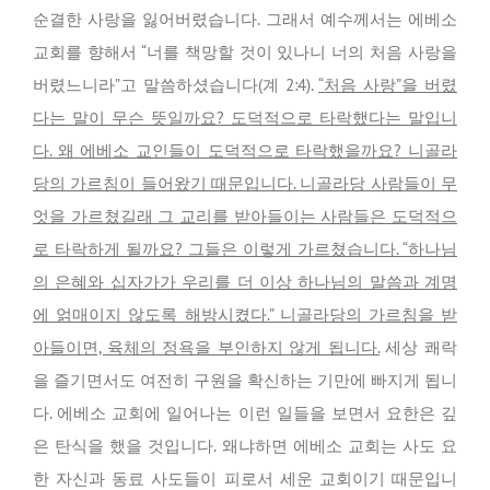
순결한 사랑을 잃어버렸습니다. 그래서 예수께서는 에베소
교회를 향해서 “너를 책망할 것이 있나니 너의 처음 사랑을
버렸느니라”고 말씀하셨습니다(계 2:4).
“처음 사랑”을 버렸
다는 말이 무슨 뜻일까요? 도덕적으로 타락했다는 말입니
다. 왜 에베소 교인들이 도덕적으로 타락했을까요? 니골라
당의 가르침이 들어왔기 때문입니다. 니골라당 사람들이 무
엇을 가르쳤길래 그 교리를 받아들이는 사람들은 도덕적으
로 타락하게 될까요? 그들은 이렇게 가르쳤습니다. “하나님
의 은혜와 십자가가 우리를 더 이상 하나님의 말씀과 계명
에 얽매이지 않도록 해방시켰다.” 니골라당의 가르침을 받
아들이면, 육체의 정욕을 부인하지 않게 됩니다.
세상 쾌락
을 즐기면서도 여전히 구원을 확신하는 기만에 빠지게 됩니
다. 에베소 교회에 일어나는 이런 일들을 보면서 요한은 깊
은 탄식을 했을 것입니다. 왜냐하면 에베소 교회는 사도 요
한 자신과 동료 사도들이 피로서 세운 교회이기 때문입니