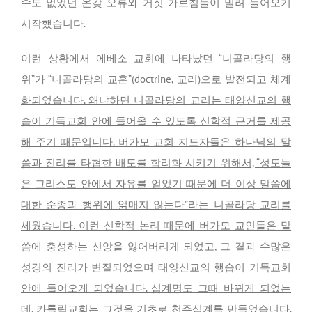
수도 없었던 온갖 오류와 거짓 가르침들이 밀려 들어오기
시작했습니다.
이런 상황에서 에베소 교회에 나타났던 “니골라당의 행
위”가 “니골라당의 교훈”(doctrine, 교리)으로 발전되고 체계
화되었습니다. 왜냐하면 니골라당의 교리는 태양신교의 행
습이 기독교회 안에 들어올 수 있도록 신학적 근거를 제공
해 주기 때문입니다. 버가모 교회 지도자들은 하나님의 말
씀과 진리를 타협한 배도를 합리화 시키기 위해서, “성도들
은 그리스도 안에서 자유를 얻었기 때문에 더 이상 말씀에
대한 순종과 행위에 얽매지 않는다”라는 니골라당 교리를
세웠습니다. 이런 신학적 논리 때문에 버가모 교인들은 말
씀에 충성하는 신앙을 잃어버리게 되었고, 그 결과 수많은
성경의 진리가 변질되었으며 태양신교의 행습이 기독교회
안에 들어오게 되었습니다. 십계명도 그때 바뀌게 되었는
데, 카톨릭교회는 그것을 기초로 천주십계를 만들었습니다.