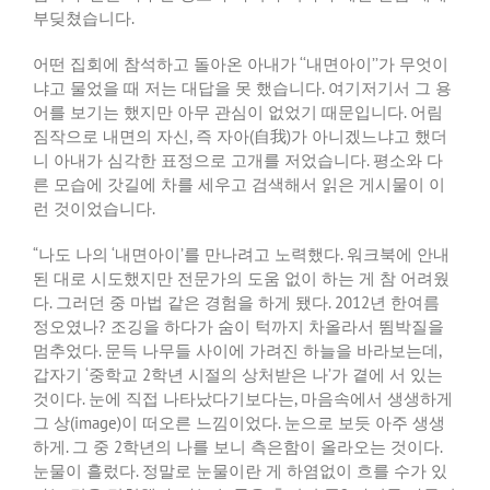
부딪쳤습니다
.
어떤 집회에 참석하고 돌아온 아내가
‘‘
내면아이
’’
가 무엇이
냐고 물었을 때 저는 대답을 못 했습니다
.
여기저기서 그 용
어를 보기는 했지만 아무 관심이 없었기 때문입니다
.
어림
짐작으로 내면의 자신
,
즉 자아
(
自我
)
가 아니겠느냐고 했더
니 아내가 심각한 표정으로 고개를 저었습니다
.
평소와 다
른 모습에 갓길에 차를 세우고 검색해서 읽은 게시물이 이
런 것이었습니다
.
“
나도 나의
‘
내면아이
’
를 만나려고 노력했다
.
워크북에 안내
된 대로 시도했지만 전문가의 도움 없이 하는 게 참 어려웠
다
.
그러던 중 마법 같은 경험을 하게 됐다
. 2012
년 한여름
정오였나
?
조깅을 하다가 숨이 턱까지 차올라서 뜀박질을
멈추었다
.
문득 나무들 사이에 가려진 하늘을 바라보는데
,
갑자기
‘
중학교
2
학년 시절의 상처받은 나
’
가 곁에 서 있는
것이다
.
눈에 직접 나타났다기보다는
,
마음속에서 생생하게
그 상
(image)
이 떠오른 느낌이었다
.
눈으로 보듯 아주 생생
하게
.
그 중
2
학년의 나를 보니 측은함이 올라오는 것이다
.
눈물이 흘렀다
.
정말로 눈물이란 게 하염없이 흐를 수가 있