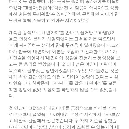
다는 것을 경험했다
.
나는 눈물을 흘리며 중
2
아이를 다독여
주었다
. ‘
괜찮다
,
괜찮아
’, ‘
약한 건 네 잘못이 아니다
’, ‘
그 상황
에선 충분히 무서워할 수 있어
.’
약했던
,
무력했던 자아의 한
단편을 흠뻑 수용하고 안아준 사건이었다
.”
계속된 검색으로
‘
내면아이
’
를 만나고
,
끌어안고 하염없이
울고
,
인생의 문제가 해결되었다는 고백을 거듭 읽으면서
‘
이게 뭐지
?’
하는 생각과 함께 두려움이 밀려왔습니다
.
그러
다가 한국에
‘
내면아이
’
이론을 도입하고 전파한 모 교수가
최면술을 이용해서
‘
내면아이
’
상담을 진행하는 동영상을 보
고는 큰 충격을 받았습니다
.
오십이 넘은 여인이 어린아이
목소리로 울부짖는 장면이었습니다
.
무엇보다 놀랐던 것은
내가 속한 교단 안에도 이런
‘
내면아이
’
상담이 있다는 사실
이었습니다
.
한밤중에 나타난 괴물 같은
‘
내면아이
’
를 모른
척할 방법이 없었고
,
정체를 확인하지 않을 수도 없었습니
다
.
첫 만남이 그랬으니
‘
내면아이
’
를 긍정적으로 바라볼 가능
성은 애초에 없었습니다
.
최대한 부정적 시각에서 바라보았
고 비판적 관점에서 접근했습니다
.
두 가지 기준을 정했습
니다
. ‘
내면아이
’
상담 방법이 성경과 조화될 수 있는가와
,
내