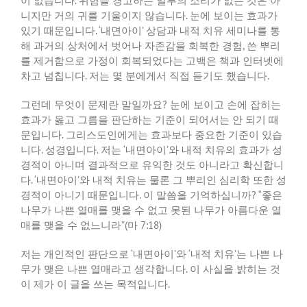
이 없습니다
.
위험을 경고하는 일부의 소리가 없는 것은 아
니지만 거의 귀를 기울이지 않습니다
.
눈에 보이는 효과가
있기 때문입니다
. ‘
내면아이
’
상담과 내적 치유 세미나를 통
해 과거의 상처에서 벗어나 자존감을 회복한 경험
,
쓴 뿌리
를 제거함으로 가정이 회복되었다는 고백은 책과 인터넷에
차고 넘칩니다
.
저는 몇 분에게서 직접 듣기도 했습니다
.
그런데 무엇이 문제란 말일까요
?
눈에 보이고 손에 잡히는
효과가 옳고 그름을 판단하는 기준이 되어서는 안 되기 때
문입니다
.
그리스도인에게는 효과보다 중요한 기준이 있습
니다
.
성경입니다
.
저는
‘
내면아이
’
와 내적 치유의 효과가 성
경적이 아니며 결과적으로 유익한 것도 아니라고 확신합니
다
. ‘
내면아이
’
와 내적 치유는 물론 그 뿌리인 심리학 또한 성
경적이 아니기 때문입니다
.
이 말씀을 기억하십니까
? “
좋은
나무가 나쁜 열매를 맺을 수 없고 못된 나무가 아름다운 열
매를 맺을 수 없느니라
”(
마
7:18)
저는 개인적인 판단으로
‘
내면아이
’
와
‘
내적 치유
’
는 나쁜 나
무가 맺은 나쁜 열매라고 생각합니다
.
이 사실을 밝히는 것
이 제가 이 글을 쓰는 목적입니다
.