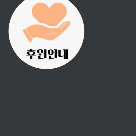
진리횃불 사역은 여러분
의 후원으로 이루어집니
다.