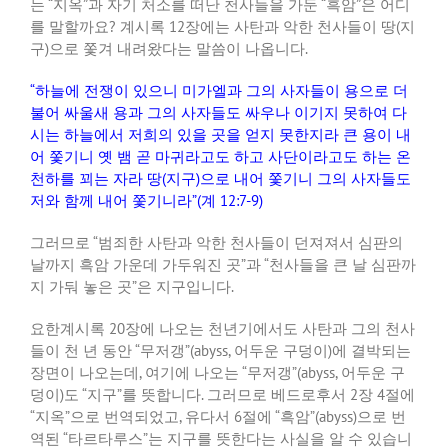
는 “지옥”과 자기 처소를 떠난 천사들을 가둔 “흑암”은 어디
를 말할까요? 계시록 12장에는 사탄과 악한 천사들이 땅(지
구)으로 쫓겨 내려왔다는 말씀이 나옵니다.
“하늘에 전쟁이 있으니 미가엘과 그의 사자들이 용으로 더
불어 싸울새 용과 그의 사자들도 싸우나 이기지 못하여 다
시는 하늘에서 저희의 있을 곳을 얻지 못한지라 큰 용이 내
어 쫓기니 옛 뱀 곧 마귀라고도 하고 사단이라고도 하는 온
천하를 꾀는 자라 땅(지구)으로 내어 쫓기니 그의 사자들도
저와 함께 내어 쫓기니라”(계 12:7-9)
그러므로 “범죄한 사탄과 악한 천사들이 던져져서 심판의
날까지 흑암 가운데 가두워진 곳”과 “천사들을 큰 날 심판까
지 가둬 놓은 곳”은 지구입니다.
요한계시록 20장에 나오는 천년기에서도 사탄과 그의 천사
들이 천 년 동안 “무저갱”(abyss, 어두운 구덩이)에 결박되는
장면이 나오는데, 여기에 나오는 “무저갱”(abyss, 어두운 구
덩이)도 “지구”를 뜻합니다. 그러므로 베드로후서 2장 4절에
“지옥”으로 번역되었고, 유다서 6절에 “흑암”(abyss)으로 번
역된 “타르타루스”는 지구를 뜻한다는 사실을 알 수 있습니