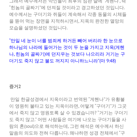
그래서 예수께서는 악인들이 최후의 심판 날에 “게헨나”, 즉
“힌놈의 골짜기”에 던져질 것이라고 경고하셨던 것입니다.
예수께서는 구더기와 쥐들이 계속해서 각종 동물의 시체들
을 뜯어 먹는 장면을 지적하시면서, 지옥의 완전한 멸망의
모습을 설명하셨던 것입니다.
“만일 네 눈이 너를 범죄케 하거든 빼어 버리라 한 눈으로
하나님의 나라에 들어가는 것이 두 눈을 가지고 지옥(게헨
나, 힌놈의 골짜기)에 던지우는 것보다 나으리라 거기는 구
더기도 죽지 않고 불도 꺼지지 아니하느니라”(마 9:48)
증거2
만일 한글성경에서 지옥이라고 번역된 “게헨나”가 유황불
이 영원히 불타고 있는 지옥이라면, 어떻게 “구더기”가 그곳
에서 죽지 않고 영원토록 살 수 있겠습니까? “거기는 구더기
도 죽지 않고.” 어떤 사람들은 여기에 나오는 구더기들을 사
람의 혼(soul)으로 해석하는데, 그런 해석은 예수께서 하신
말씀의 의도와 전혀 다릅니다. 왜냐하면 성경 전체에서 “구