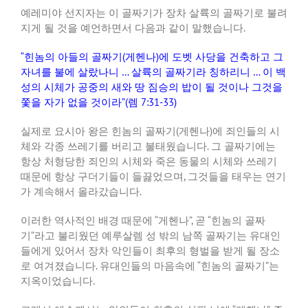
예레미야 선지자는 이 골짜기가 장차 살륙의 골짜기로 불려
지게 될 것을 예언하면서 다음과 같이 말했습니다.
“힌놈의 아들의 골짜기(게헨나)에 도벳 사당을 건축하고 그
자녀를 불에 살랐나니 … 살륙의 골짜기라 칭하리니 … 이 백
성의 시체가 공중의 새와 땅 짐승의 밥이 될 것이나 그것을
쫓을 자가 없을 것이라”(렘 7:31-33)
실제로 요시아 왕은 힌놈의 골짜기(게헨나)에 죄인들의 시
체와 각종 쓰레기를 버리고 불태웠습니다. 그 골짜기에는
항상 처형당한 죄인의 시체와 죽은 동물의 시체와 쓰레기
때문에 항상 구더기들이 들끓었으며, 그것들을 태우는 연기
가 계속해서 올라갔습니다.
이러한 역사적인 배경 때문에 “게헨나”, 곧 “힌놈의 골짜
기”라고 불리웠던 예루살렘 성 밖의 남쪽 골짜기는 유대인
들에게 있어서 장차 악인들이 최후의 형벌을 받게 될 장소
로 여겨졌습니다. 유대인들의 마음속에 “힌놈의 골짜기”는
지옥이었습니다.