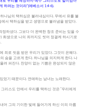
뜻대로 우리를 예정하사 예수 그리스도로 말미암아
하게 하려는 것이라
”(
에베소서
1:4-6).
.
하나님의 택하심은 불러내심이다
.
무에서 유를 불
음에서 택하심을 받고 생명으로 불러냄을 받았다
.
 작정하셨다
.
그보다 더 완벽한 창조 준비는 있을 수
가 희생으로 나의 죄까지도 씻어 정결케 하시기로
다
.
에 죄로 씻음 받은 우리가 있었다
.
그것이 은혜다
.
나의 숨을 고르게 한다
.
하나님을 의지하게 한다
.
나
 울려 퍼진다
.
찬양이 없는 기쁨은 완성되지 않은
 있었기 때문이다
.
연애하는 남녀는 노래한다
.
 그리스도 안에서 우리를 택하신 것은
“
우리에게
내어 그의 기이한 빛에 들어가게 하신 이의 아름