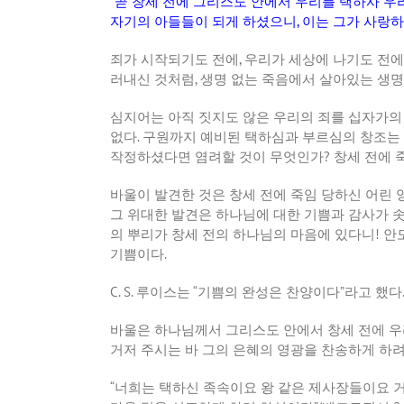
“
곧 창세 전에 그리스도 안에서 우리를 택하사 우
자기의 아들들이 되게 하셨으니
,
이는 그가 사랑하
죄가 시작되기도 전에
,
우리가 세상에 나기도 전에
러내신 것처럼
,
생명 없는 죽음에서 살아있는 생
심지어는 아직 짓지도 않은 우리의 죄를 십자가의
없다
.
구원까지 예비된 택하심과 부르심의 창조는
작정하셨다면 염려할 것이 무엇인가
?
창세 전에 
바울이 발견한 것은 창세 전에 죽임 당하신 어린 
그 위대한 발견은 하나님에 대한 기쁨과 감사가 
의 뿌리가 창세 전의 하나님의 마음에 있다니
!
안
기쁨이다
.
C. S.
루이스는
“
기쁨의 완성은 찬양이다
”
라고 했다
바울은 하나님께서 그리스도 안에서 창세 전에 
거저 주시는 바 그의 은혜의 영광을 찬송하게 하
“
너희는 택하신 족속이요 왕 같은 제사장들이요 거