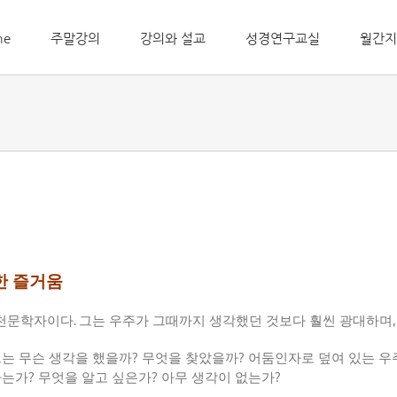
me
주말강의
강의와 설교
성경연구교실
월간지
인한 즐거움
 천문학자이다
.
그는 우주가 그때까지 생각했던 것보다 훨씬 광대하며
그는 무슨 생각을 했을까
?
무엇을 찾았을까
?
어둠인자로 덮여 있는 우
하는가
?
무엇을 알고 싶은가
?
아무 생각이 없는가
?