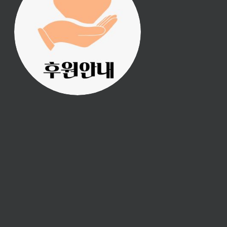
진리횃불 사역은 여러분
의 후원으로 이루어집니
다.