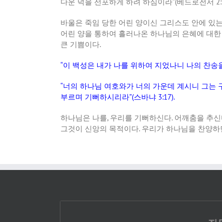
다운 덕을 선포하게 하려 하심이라
”(
베드로전서
2:
바울은 죽임 당한 어린 양이신 그리스도 안에 있는
어린 양을 통하여 흘러나온 하나님의 은혜에 대한
큰 기쁨이다
.
“
이 백성은 내가 나를 위하여 지었나니 나의 찬송
“
너의 하나님 여호와가 너의 가운데 계시니 그는 
부르며 기뻐하시리라
”(
스바냐
3:17).
하나님은 나를
,
우리를 기뻐하신다
.
어깨춤을 추신
그것이 신앙의 목적이다
.
우리가 하나님을 찬양하