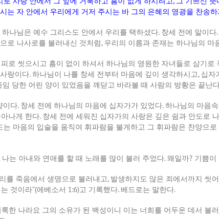
리로 사랑 안에서 그 앞에 거룩하고 흠이 없게 하시려고
,
그 기쁘신 
시는 자 안에서 우리에게 거저 주시는 바 그의 은혜의 영광을 찬송
 하나님은 예수 그리스도 안에서 우리를 택하셨다
.
창세 전에 말이다
명으로 나사로를 불러내신 것처럼
,
우리의 이름과 존재는 하나님의 마
 피로 씻으시고 흠이 없이 하셔서 하나님의 영원한 자녀들로 삼기로
 사랑이다
.
하나님이 나를 창세 전부터 마음에 깊이 생각하시고
,
십자
죽임 당한 어린 양이 있었음을 깨닫고 바라볼 때 사람의 방황은 끝난
양이다
.
창세 전에 하나님의 마음에 십자가가 있었다
.
하나님의 마음속
솟아나게 한다
.
창세 전에 세워진 십자가의 사랑은 깊은 쉼과 안도로 
도는 마음의 입술을 움직여 휘파람을 불게하고 그 휘파람은 찬양으로
.
나는 아내와 연애를 할 때 노래를 많이 불러 주었다
.
왜일까
?
기쁨이
우리를 죽음에서 생명으로 불러내고
,
발생하지도 않은 죄에서까지 씻어
려는 것이라
”(
에베소서
1:6)
고 기록했다
.
베드로는 말한다
.
룩한 나라요 그의 소유가 된 백성이니 이는 너희를 어두운 데서 불러