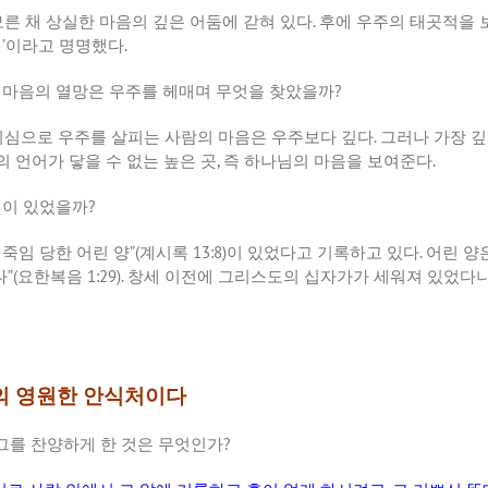
른 채 상실한 마음의 깊은 어둠에 갇혀 있다
.
후에 우주의 태곳적을 
경
’
이라고 명명했다
.
 마음의 열망은 우주를 헤매며 무엇을 찾았을까
?
심으로 우주를 살피는 사람의 마음은 우주보다 깊다
.
그러나 가장 
의 언어가 닿을 수 없는 높은 곳
,
즉 하나님의 마음을 보여준다
.
엇이 있었을까
?
 죽임 당한 어린 양
”(
계시록
13:8)
이 있었다고 기록하고 있다
.
어린 양
다
”(
요한복음
1:29).
창세 이전에 그리스도의 십자가가 세워져 있었다
리의 영원한 안식처이다
그를 찬양하게 한 것은 무엇인가
?