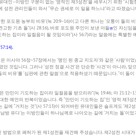
 유대인
–
이방인 구분이 없는
‘
영적인 제
3
성전
’
을 세우시기 위한
“
시험한
에 성전 관리인들이 와서
“
무슨 권세로 이 일을 하느냐
”
라고 따졌습니
한 포도원 농부의 비유
’(
눅
20:9~16)
이고 다른 하나는
‘
모퉁이 돌의 
견고한 기초 돌
”(
사
28:16),
바로 포도원 주인이 보낸 아들
인 자신임
벤
도하는 집이라 일컬음이 될 것임이라
”(
사
56:7)
라는 말씀에는 특별한 
57:14).
것은 이사야
56
장
~57
장에서는
‘
맹인 된 종교 지도자
’
와 같은
‘
사람
’
이었
였던 것입니다
.
그러나
‘
성전 정결 사건
’
은 단순한
‘
사건
’
이 아니라
,
앞으
돌의 비유
’
를
‘
심판에 관한 말씀
’
으로 적용하셨기 때문입니다
. “
이 돌이
집은 만민이 기도하는 집이라 일컬음을 받으리라
”(
눅
19:46;
마
21:12~1
 대한 예언의 반복이었습니다
.
즉
“
만민이 기도하는 집
”
인
‘
영적 제
3
성
는 길에
“
거치는 것
”(
사
57:13)
이 되어버린 유대인들은 슬프게도
‘
제
2
성
‘
남방 유다
’
는 이방인들이 하나님께로 나아오는 길에
‘
거치는 돌
’
이었
 방법으로 폐허가 된 제
1
성전을 재건해 주셨습니다
.
제
2
성전 시대가