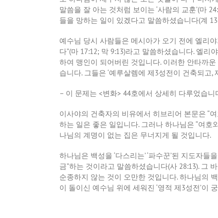
말씀을 잘 아는 것처럼 보이는
‘
사람의 교훈
’(
마
24:
들을 망하는 일이 있겠다고 말씀하셨습니다
(
계
13
예수님 당시 사람들은 메시아가 오기 전에 엘리야
다
”(
마
17:12;
막
9:13)
라고 말씀하셨습니다
.
엘리야
하여 맹인이 되어버린 것입니다
.
이러한 안타까운
습니다
.
그들은
‘
예루살렘에 제
3
성전이 건축되고
,
–
이
문제는
<
변화
> 44
호에서
상세히
다루었습니
이사야의 건축자의 비유에서 히브리어 본문은
“
여
하는 일은 좋은 일입니다
.
그러나 하나님은
“
여호와
나님의 계명이 없는 집은 무너지게 될 것입니다
.
하나님은 백성을
‘
다스리는
’ ‘
파수꾼
’
된 지도자들을
금
”
하는 것이라고 말씀하셨습니다
(
사
28:13).
그 
순종하지 않는 것이 오만한 것입니다
.
하나님의 백
이 돌이신 예수님 위에 세워진
‘
영적 제
3
성전
’
이 