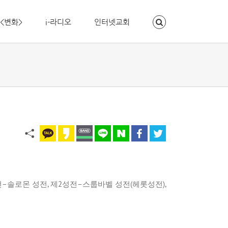
<변화>
i-라디오
인터넷교회
전
–
솔로몬 성전
,
제
2
성전
–
스룹바벨 성전
(
헤롯성전
),