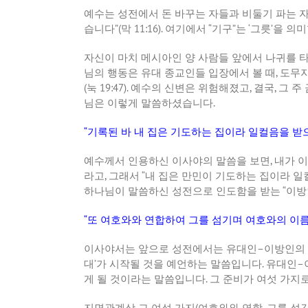
예수는 성전에서 돈 바꾸는 자들과 비둘기 파는 
습니다
”(
막
11:16).
여기에서
“
기구
”
는
‘
그릇
’
을 의
자신이 마치 메시아인 양 사람들 앞에서 나귀를 
님의 행동은 유대 종교인들 입장에서 볼 때
,
도무지
(
눅
19:47).
예수의 신변은 위험해졌고
,
결국
,
그 주
님은 이렇게 말씀하셨습니다
.
“
기록된 바 내 집은 기도하는 집이라 일컬음을 
예수께서 인용하신 이사야의 말씀을 보면
,
내가 
라고
,
그래서
“
내 집은 만민이 기도하는 집이라 일
하나님이 말씀하신 성전으로 인도함을 받는
“
이방
“
또 여호와와 연합하여 그를 섬기며 여호와의 이
이사야서는 앞으로 성전에서는 유대인
–
이방인의 
대
’
가 시작될 것을 예언하는 말씀입니다
.
유대인
–
게 될 것이라는 말씀입니다
.
그 준비가 여섯 가지
지면관계상 그 여섯 가지
(
여호와와 연합
,
그를 섬