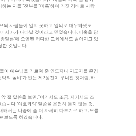
거하는 자들
’ ‘
전부를
’ ‘
미혹
’
하여 거짓 경배로 사람
으되 사람들이 알지 못하고 임의로 대우하였도
 메시아가 나타날 것이라고 믿었습니다
.
미혹을 당
 종말론
’
에 오염된 허다한 교회에서도 벌어지고 있
당한 것입니다
.
들이 예수님을 가르쳐 준 인도자나 지도자를 존경
언약의 돌비
’
가 없는 제
2
성전이 무너진 것처럼
,
하
 앞 절 말씀을 보면
, “
여기서도 조금
,
저기서도 조
셨습니다
. ‘
여호와의
’
말씀을 온전히 듣지 않는 것
,
대해서는 나중에 좀 더 자세히 다루기로 하고
,
모퉁
살펴보도록 하겠습니다
.