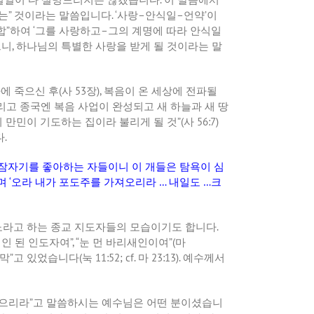
는
”
것이라는 말씀입니다
. ‘
사랑
–
안식일
–
언약
’
이
합
”
하여
‘
그를 사랑하고
–
그의 계명에 따라 안식일
으니
,
하나님의 특별한 사랑을 받게 될 것이라는 말
에 죽으신 후
(
사
53
장
),
복음이 온 세상에 전파될
리고 종국엔 복음 사업이 완성되고 새 하늘과 새 땅
이 만민이 기도하는 집이라 불리게 될 것
”(
사
56:7)
다
.
잠자기를 좋아하는 자들이니 이 개들은 탐욕이 심
며
‘
오라 내가 포도주를 가져오리라
…
내일도
…
크
노라고 하는 종교 지도자들의 모습이기도 합니다
.
인 된 인도자여
”, “
눈 먼 바리새인이여
”(
마
 막
”
고 있었습니다
(
눅
11:52; cf.
마
23:13).
예수께서
받으리라
”
고 말씀하시는 예수님은 어떤 분이셨습니