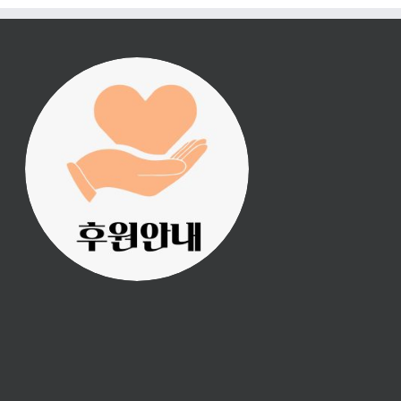
진리횃불 사역은 여러분
의 후원으로 이루어집니
다.