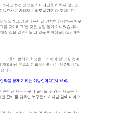
 가지고 성전 안으로 지나다님을 허락지 않으셨
 것들조차 운반하지 못하도록 제지한 것입니다
.
란을 일으키고
,
성전이 무너질 것처럼 암시하는 예수
 그를 죽이려고
”
한 것은 놀랄 일이 아니었습니다
험해질 것을 알면서도 그 일을 행하셨을까요
?
예수
며
…
그들의 번제와 희생을
…
기꺼이 받
”
으실 것이
이 계획하신 구속의 계획을 나타내는 말씀입니다
.
있습니다
.
 언약을 굳게 지키는 이방인마다
”(
사
56:6).
은
,
준비된 자는 누구나 들어올 수 있는
‘
새로운 시
적인 준비
’
를 갖추면 누구든지 하나님 앞에 나아오
일일이 다 설명드리지는 않겠습니다
.
이 말씀에서