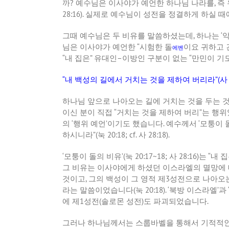
까
?
예수님은 이사야가 예언한 하나님 나라를
,
즉
28:16).
실제로 예수님이 성전을 정결하게 하실 때
그때 예수님은 두 비유를 말씀하셨는데
,
하나는
‘
악
님은 이사야가 예언한
“
시험한 돌
이요 귀하고 
에벤
“
내 집은
”
유대인
–
이방인 구분이 없는
“
만민이 기
“
내 백성의 길에서 거치는 것을 제하여 버리라
”(
사
하나님 앞으로 나아오는 길에 거치는 것을 두는 
이신 분이 직접
“
거치는 것을 제하여 버리
”
는 행위
의
‘
행위 예언
’
이기도 했습니다
.
예수께서
‘
모퉁이 
하시니라
”(
눅
20:18; cf.
사
28:18).
‘
모퉁이 돌의 비유
’(
눅
20:17~18;
사
28:16)
는
“
내 
그 비유는 이사야에게 하셨던 이스라엘의 멸망에
것이고
,
그의 백성이 그 영적 제
3
성전으로 나아오
라는 말씀이었습니다
(
눅
20:18). ‘
북방 이스라엘
’
과
에 제
1
성전
(
솔로몬 성전
)
도 파괴되었습니다
.
그러나 하나님께서는 스룹바벨을 통해서 기적적인