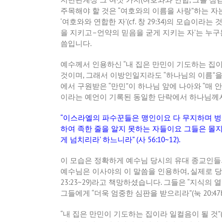
주목해야 할 것은
“
여호와의 이름을 사랑
”
하는 자
‘
여호와와 연합한 자
’(cf.
창
29:34)
의 모습이라는 
을 지키고
–
언약의 믿음을 굳게 지키는 자
’
는 누구
씀입니다
.
예수께서 인용하신
“
내 집은 만민이 기도하는 집이
것이며
,
그래서 이방인일지라도
“
하나님의 이름
”
을
에서 구원받은
“
만민
”
이 하나님 앞에 나아와
“
매 
이라는 예언이 기록된 동일한 단락에서 하나님께서
“
이스라엘의 파수꾼들은 맹인이요 다 무지하며 벙
하여 족한 줄을 알지 못하는 자들이요 그들은 몰
게 넘치리라
’
하느니라
” (
사
56:10~12).
이 모습은 정확하게 예수님 당시의 유대 종교인
예수님은 이사야의 이 말씀을 인용하여
,
실제로 당
23:23~29)
라고 책망하셨습니다
.
그들은
“
지식의 
그들에게
“
더욱 엄중한 심판을 받으리라
”(
눅
20:47
“
내 집은 만민이 기도하는 집이라 일컬음이 될 것
”