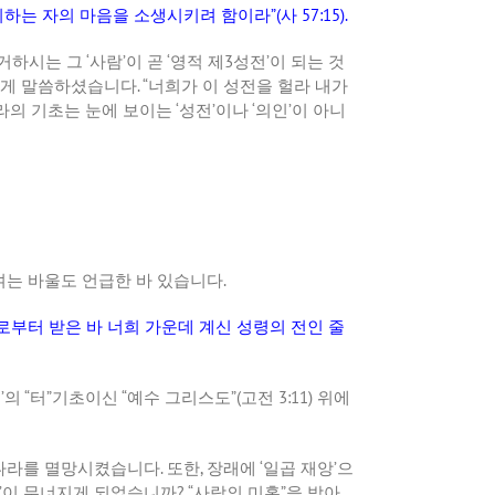
통회하는 자의 마음을 소생시키려 함이라
”(
사
57:15).
거하시는 그
‘
사람
’
이 곧
‘
영적 제
3
성전
’
이 되는 것
렇게 말씀하셨습니다
. “
너희가 이 성전을 헐라 내가
라의 기초는 눈에 보이는
‘
성전
’
이나
‘
의인
’
이 아니
여는 바울도 언급한 바 있습니다
.
부터 받은 바 너희 가운데 계신 성령의 전인 줄
전
’
의
“
터
”
기초이신
“
예수 그리스도
”(
고전
3:11)
위에
 나라를 멸망시켰습니다
.
또한
,
장래에
‘
일곱 재앙
’
으
’
이 무너지게 되었습니까
? “
사람의 미혹
”
을 받아