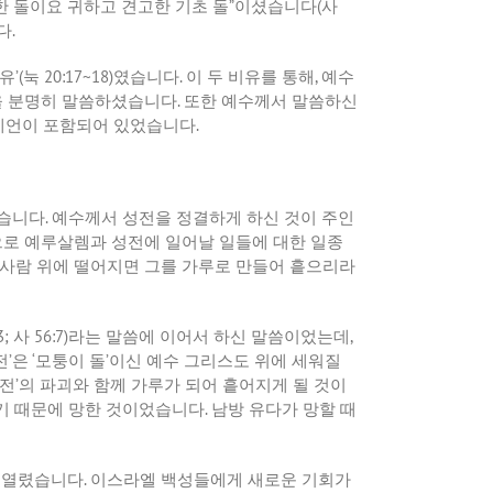
 돌이요 귀하고 견고한 기초 돌
”
이셨습니다
(
사
다
.
비유
’(
눅
20:17~18)
였습니다
.
이 두 비유를 통해
,
예수
을 분명히 말씀하셨습니다
.
또한 예수께서 말씀하신
예언이 포함되어 있었습니다
.
습니다
.
예수께서 성전을 정결하게 하신 것이 주인
로 예루살렘과 성전에 일어날 일들에 대한 일종
 사람 위에 떨어지면 그를 가루로 만들어 흩으리라
3;
사
56:7)
라는 말씀에 이어서 하신 말씀이었는데
,
전
’
은
‘
모퉁이 돌
’
이신 예수 그리스도 위에 세워질
전
’
의 파괴와 함께 가루가 되어 흩어지게 될 것이
기 때문에 망한 것이었습니다
.
남방 유다가 망할 때
 열렸습니다
.
이스라엘 백성들에게 새로운 기회가