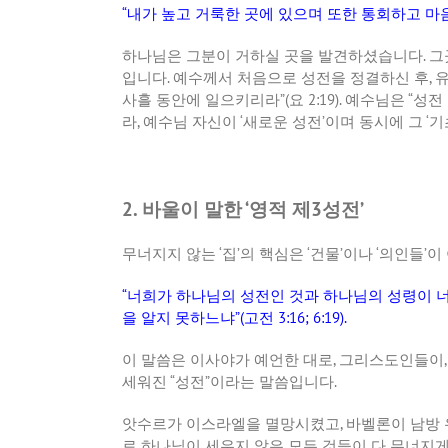
“
내가 높고 거룩한 곳에 있으며 또한 통회하고 마
하나님은 그분이 거하실 곳을 발견하셨습니다
.
그
입니다
.
예수께서 처음으로 성전을 정결하신 후
,
사흘 동안에 일으키리라
”(
요
2:19).
예수님은
“
성전
라
,
예수님 자신이
‘
새로운 성전
’
이며 동시에 그
‘
기
2. 바울이 말한 ‘영적 제3성전’
무너지지 않는
‘
집
’
의 핵심은
‘
건물
’
이나
‘
의인들
’
이
“
너희가 하나님의 성전인 것과 하나님의 성령이 
을 알지 못하느냐
”(
고전
3:16; 6:19).
이 말씀은 이사야가 예언한 대로
,
그리스도인들이
세워진
“
성전
”
이라는 말씀입니다
.
앗수르가 이스라엘을 멸망시켰고
,
바벨론이 남방
로 하나님이 세우지 않은 모든 것들이 다 무너지