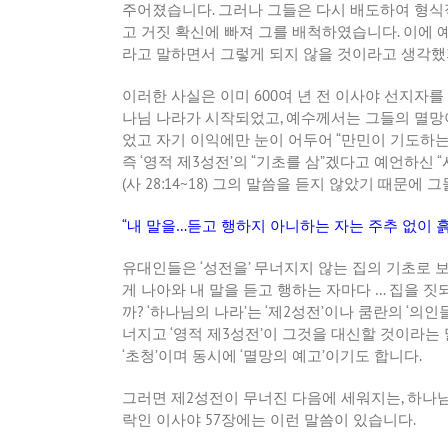
주어졌습니다
.
그러나 그들은 다시 배도하여 형
고 거짓 확신에 빠져 그를 배척하였습니다
.
이에 
라고 말하면서 그렇게 되지 않을 것이라고 생각
이러한 사실은 이미
600
여 년 전 이사야 선지자
나님 나라가 시작되었고
,
예수께서는 그들의 멸망
었고 자기 이익에만 눈이 어두어
“
만민이 기도하는
즉
‘
영적 제
3
성전
’
의
“
기초를 삼
”
겠다고 예언하신
“
(
사
28:14~18)
그의 말씀을 듣지 않았기 때문에 
“
내 말을
…
듣고 행하지 아니하는 자는 주추 없이 
유대인들은
‘
성전을
’
무너지지 않는 집의 기초로 
게 나아와 내 말을 듣고 행하는 자마다
…
집을 짓
까
? ‘
하나님의 나라
’
는
‘
제
2
성전
’
이나 쿰란의
‘
의인
너지고
‘
영적 제
3
성전
’
이 그것을 대신할 것이라는
‘
초청
’
이며 동시에
‘
멸망의 예고
’
이기도 합니다
.
그러면 제
2
성전이 무너진 다음에 세워지는
,
하나님
락인 이사야
57
장에는 이런 말씀이 있습니다
.