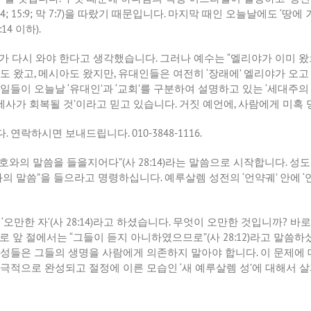
4; 15:9;
막
7:7)
을 따랐기 때문입니다
.
마지막 때인 오늘날에도
‘
땅에 
:14
이하
).
가 다시 와야 한다고 생각했습니다
.
그러나 예수는
“
엘리야가 이미 왔
도 왔고
,
메시아도 왔지만
,
유대인들은 여전히
‘
장래에
’
엘리야가 오고
 일들이 오늘날
‘
유대인
’
과
‘
교회
’
를 구분하여 설명하고 있는
‘
세대주의
제사가 회복될 것
’
이라고 믿고 있습니다
.
거짓 예언에
,
사람에게 미혹 
다
.
연락하시면
보내드립니다
. 010-3848-1116.
호와의 말씀을 들을지어다
”(
사
28:14)
라는 말씀으로 시작합니다
.
성도
의 말씀
”
을 들으라고 명령하십니다
.
예루살렘 성전의
‘
언약궤
’
안에
‘
‘
오만한 자
’(
사
28:14)
라고 하셨습니다
.
무엇이 오만한 것입니까
?
바로
바로 앞 절에서는
“
그들이 듣지 아니하였으므로
”(
사
28:12)
라고 말씀하
성들은 그들의 생명을 사람에게 의존하지 말아야 합니다
.
이 문제에 
궁극적으로 완성되고 절정에 이른 모습인
‘
새 예루살렘 성
’
에 대해서 