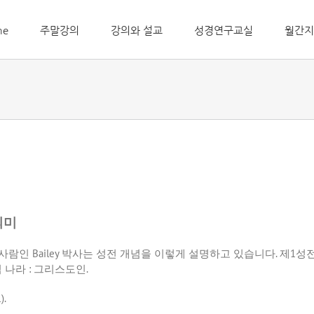
me
주말강의
강의와 설교
성경연구교실
월간지
의미
 사람인
Bailey
박사는 성전 개념을 이렇게 설명하고 있습니다
.
제
1
성
님 나라
:
그리스도인
.
).