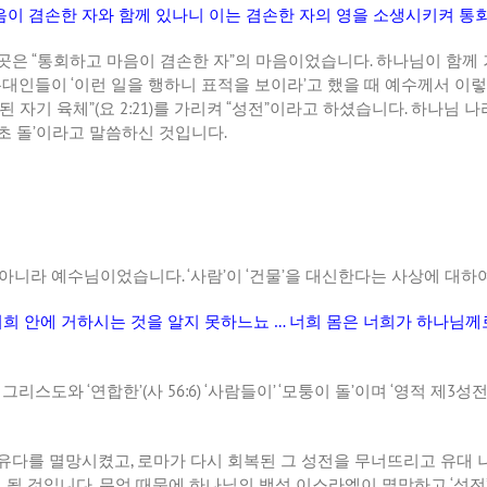
음이 겸손한 자와 함께 있나니 이는 겸손한 자의 영을 소생시키켜 
곳은
“
통회하고 마음이 겸손한 자
”
의 마음이었습니다
.
하나님이 함께 
유대인들이
‘
이런 일을 행하니 표적을 보이라
’
고 했을 때 예수께서 이
 된 자기 육체
”(
요
2:21)
를 가리켜
“
성전
”
이라고 하셨습니다
.
하나님 나
초 돌
’
이라고 말씀하신 것입니다
.
 아니라 예수님이었습니다
. ‘
사람
’
이
‘
건물
’
을 대신한다는 사상에 대하
너희 안에 거하시는 것을 알지 못하느뇨
…
너희 몸은 너희가 하나님께로
,
그리스도와
‘
연합한
’(
사
56:6) ‘
사람들이
’ ‘
모퉁이 돌
’
이며
‘
영적 제
3
성
 유다를 멸망시켰고
,
로마가 다시 회복된 그 성전을 무너뜨리고 유대
게 될 것입니다
.
무엇 때문에 하나님의 백성 이스라엘이 멸망하고
‘
성전