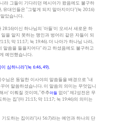
니라 그들이 기다리던 메시아가 왔음에도 불구하
만
,
유대인들은
“
그렇게 되지 말아지이다
”(
눅
20:16)
 말았습니다
.
사
28:16)
이신 하나님의
‘
아들
’
이 오셔서 새로운 하
 일을 알지 못하는 맹인과 벙어리 같은 자들이 되
1:13;
막
11:17;
눅
19:46).
더 나아가 하나님 나라
,
의 말씀을 들을지어다
”
라고 하셨음에도 불구하고
렇게 예언했습니다
.
됨이 심하니라
”(
눅
6:46, 49).
예수님은 동일한 이사야의 말씀들을 배경으로
“
내
바꾸어 말씀하셨습니다
.
이 말씀의 의미는 무엇입니
통해서
’
이뤄질 것이며
, “
주추
없이
”
제
2
성전은 무
아들
도하는 집
”(
마
21:13;
막
11:17;
눅
19:46)
의 의미는
이 기도하는 집이라
”(
사
56:7)
라는 예언과 하나의 단