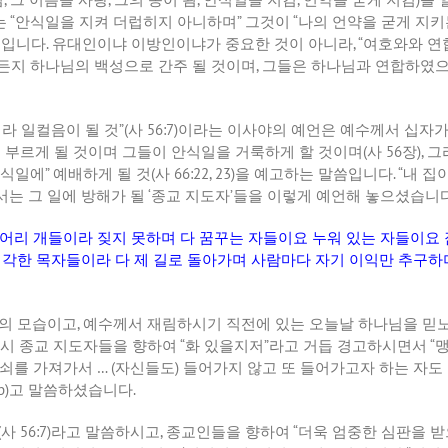
는
“
안식일을 지켜 더럽히지 아니하며
”
그것이
“
나의 언약을 굳게 지키
것입니다
.
유대인이냐 이방인이냐가 중요한 것이 아니라
, “
여호와와 연
든지 하나님의 백성으로 간주 될 것이며
,
그들은 하나님과 연합하였
라 일컬음이 될 것
”(
사
56:7)
이라는 이사야의 예언은 예수께서 십자가
 부르게 될 것이며 그들이 안식일을 거룩하게 할 것이며
(
사
56
장
),
그
안식일에
”
예배하게 될 것
(
사
66:22, 23)
을 예고하는 말씀입니다
. “
내 집
는 그 일에 방해가 될
‘
종교 지도자
’
들을 이렇게 예언해 놓으셨습니
어리 개들이라 짖지 못하며 다 꿈꾸는 자들이요 누워 있는 자들이요 
지각한 목자들이라 다 제 길로 돌아가며 사람마다 자기 이익만 추구하
들의 모습이고
,
예수께서 재림하시기 직전에 있는 오늘날 하나님을 믿
시 종교 지도자들을 향하여
“
화 있을지저
”
라고 거듭 경고하시면서
“
맹
열쇠를 가져가서
… (
자신들도
)
들어가지 않고 또 들어가고자 하는 자도
b)
고 말씀하셨습니다
.
(
사
56:7)
라고 말씀하시고
,
종교인들을 향하여
“
더욱 엄중한 심판을 