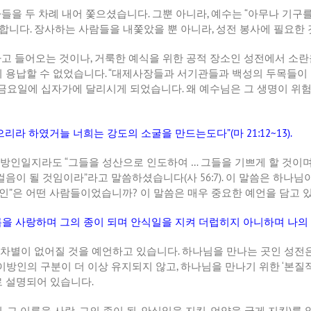
자들을 두 차례 내어 쫓으셨습니다
.
그뿐 아니라
,
예수는
“
아무나 기구를
미합니다
.
장사하는 사람들을 내쫓았을 뿐 아니라
,
성전 봉사에 필요한
타고 들어오는 것이나
,
거룩한 예식을 위한 공적 장소인 성전에서 소
 용납할 수 없었습니다
. “
대제사장들과 서기관들과 백성의 두목들이
 금요일에 십자가에 달리시게 되었습니다
.
왜 예수님은 그 생명이 위
받으리라 하였거늘 너희는 강도의 소굴을 만드는도다
”(
마
21:12~13).
이방인일지라도
“
그들을 성산으로 인도하여
…
그들을 기쁘게 할 것이
컬음이 될 것임이라
”
라고 말씀하셨습니다
(
사
56:7).
이 말씀은 하나님
인
”
은 어떤 사람들이었습니까
?
이 말씀은 매우 중요한 예언을 담고 
름을 사랑하며 그의 종이 되며 안식일을 지켜 더럽히지 아니하며 나의
차별이 없어질 것을 예언하고 있습니다
.
하나님을 만나는 곳인 성전
이방인의 구분이 더 이상 유지되지 않고
,
하나님을 만나기 위한
‘
본질
로 설명되어 있습니다
.
김
,
그 이름을 사랑
,
그의 종이 됨
,
안식일을 지킴
,
언약을 굳게 지킴
)
를 