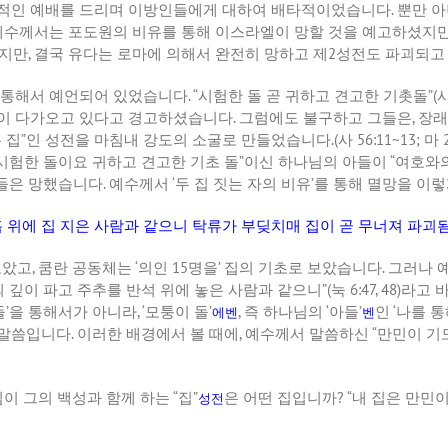
식적인 예배를 드리며 이방인들에게 대하여 배타적이었습니다
.
뿐만 아
예수께서는 포도원의 비유를 통해 이스라엘이 망할 것을 예고하셨지
했지만
,
결국 유다는 로마에 의해서 완전히 망하고 제
2
성전도 파괴되고
를 통해서 예언되어 있었습니다
. “
시험한 돌 곧 귀하고 견고한 기촛돌
”(
이 다가오고 있다고 경고하셨습니다
.
그럼에도 불구하고 그들은
,
장래
 집
”
인 성전을 마침내 강도의 소굴로 만들었습니다
.(
사
56:11~13;
마
2
시험한 돌이요 귀하고 견고한 기초 돌
”
이신 하나님의 아들이
“
여호와
그들은 망했습니다
.
예수께서
‘
두 집 짓는 자의 비유
’
를 통해 멸망을 이
흙 위에 집 지은 사람과 같으니 탁류가 부딪치매 집이 곧 무너져 파괴
보았고
,
쿰란 공동체는
‘
의인
15
명을
’
집의 기초로 보았습니다
.
그러나 
되 깊이 파고 주추를 반석 위에 놓은 사람과 같으니
”(
눅
6:47, 48)
라고 
들
’
을 통해서가 아니라
, ‘
모퉁이 돌
’
,
즉 하나님의
‘
아들
’
인
‘
나를 
에벤
벤
 말씀입니다
.
이러한 배경에서 볼 때에
,
예수께서 말씀하신
“
만민이 기
이 그의 백성과 함께 하는
“
집
”
은 어떤 집입니까
? “
내 집은 만민
성전