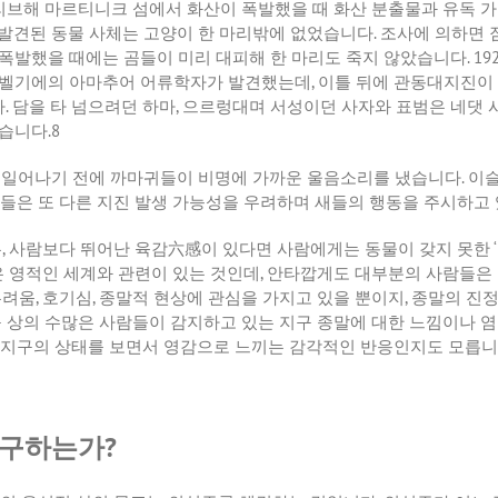
리브해
마르티니크
섬에서
화산이
폭발했을
때
화산
분출물과
유독
가
발견된
동물
사체는
고양이
한
마리밖에
없었습니다
.
조사에
의하면
폭발했을
때에는
곰들이
미리
대피해
한
마리도
죽지
않았습니다
. 19
벨기에의
아마추어
어류학자가
발견했는데
,
이틀
뒤에
관동대지진이
다
.
담을
타
넘으려던
하마
,
으르렁대며
서성이던
사자와
표범은
네댓
습니다
.8
일어나기
전에
까마귀들이
비명에
가까운
울음소리를
냈습니다
.
이
들은
또
다른
지진
발생
가능성을
우려하며
새들의
행동을
주시하고
는
,
사람보다
뛰어난
육감六感이
있다면
사람에게는
동물이
갖지
못한
‘
은
영적인
세계와
관련이
있는
것인데
,
안타깝게도
대부분의
사람들은
두려움
,
호기심
,
종말적
현상에
관심을
가지고
있을
뿐이지
,
종말의
진
구
상의
수많은
사람들이
감지하고
있는
지구
종말에
대한
느낌이나
염
지구의
상태를
보면서
영감으로
느끼는
감각적인
반응인지도
모릅니
추구하는가?