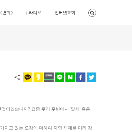
<변화>
i-라디오
인터넷교회
무엇이겠습니까
?
요즘
우리
주변에서
‘
말세
’
혹은
가지고
있는
오감에
더하여
자연
재해를
미리
감