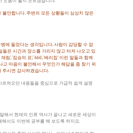
가
도움이
될지
모르겠습니다
.
고
불안합니다
.
주변의
모든
상황들이
심상치
않은
중병에
들었다는
생각입니다
.
사람이
감당할
수
없
일들은
시간과
장소를
가리지
않고
터져
나오고
있
재림
’, ‘
짐승의
표
’, ‘666’, ‘
베리칩
’
이런
말들과
함께
나고
마음이
불안해서
무엇인가
해답을
좀
찾기
위
해
주시면
감사하겠습니다
.
가르쳐오던
내용들을
중심으로
가급적
쉽게
설명
말해서
현재의
인류
역사가
끝나고
새로운
세상이
대해서도
이번에
공부를
해
보도록
하지요
.