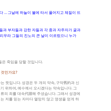
다
…
그날에
하늘이
불에
타서
풀어지고
체질이
뜨
들과
부자들과
강한
자들과
각
종과
자주자가
굴과
리우라
그들의
진노의
큰
날이
이르렀으니
누가
들은
죽임을
당할
것입니다
.
것인가요
?
다는
뜻입니다
.
성경은
두
개의
약속
,
구약舊約과
신
하기
위하여
,
예수께서
오시겠다는
약속입니다
.
그
인류의
죄를
대속代贖해
주셨습니다
.
그래서
성경에
이는
저를
믿는
자마다
멸망치
않고
영생을
얻게
하