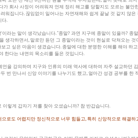
다가
회사
사정이
어려워져
언제
정리
해고를
당할지도
모르는
불안
두려워집니다
.
끊임없이
일어나는
자연재해와
쉽게
끝날
것
같지
않은
니다
.
말
’
이라는
말이
생각났습니다
. “
종말
?
과연
지구에
종말이
있을까
?
종
을
생각하면서
,
말로만
듣던
그
종말이라는
것이
현실로
닥쳐오는
것
아보고
싶은
마음이
생겼습니다
.
종말에
대한
분명한
이해를
해야
하고
야
한다는
내면의
목소리를
들은
것입니다
.
예언을
강의하며
지구와
인류의
미래
역사에
대하여
자주
설교하던
한두
번
만나서
신앙
이야기를
나누기도
했고
,
얼마간
성경
공부를
한
로
이렇게
갑자기
저를
찾아
오셨습니까
?
참
반갑습니다
.
적으로도
어렵지만
정신적으로
너무
힘들고
,
특히
신앙적으로
해결하