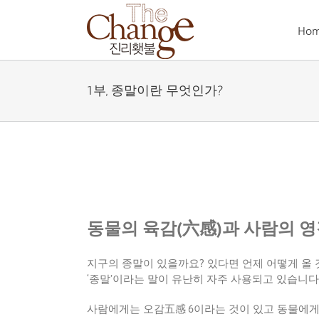
Skip
to
Ho
content
1부, 종말이란 무엇인가?
동물의
육감
(
六感
)
과
사람의
영
지구의
종말이
있을까요
?
있다면
언제
어떻게
올
‘
종말
’
이라는
말이
유난히
자주
사용되고
있습니다
사람에게는
오감五感
6
이라는
것이
있고
동물에