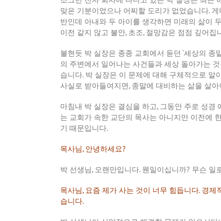
맞은
기분이었으나
어찌할
도리가
없었습니다
.
게
반인데
아내와
두
아이를
생각하면
미래의
삶이
이전
같지
않고
불안
,
초조
,
절망감은
점점
깊어집
불현듯
박
실장은
종종
교회에서
듣던
‘
세상의
종
의
주변에서
일어나는
사건들과
세상
돌아가는
것
습니다
.
박
실장은
이
문제에
대해
구체적으로
알
사실로
받아들여지면
,
종말에
대비하는
삶을
살아
마침내
박
실장은
결심을
하고
,
그동안
주로
성경
는
교회가
속한
교단의
목사는
아니지만
이전에
기
때문입니다
.
목사님
,
안녕하세요
?
박
선생님
,
오랜만입니다
.
웬일이십니까
?
무슨
일
목사님
,
요즘
제가
사는
것이
너무
힘듭니다
.
경제
습니다
.