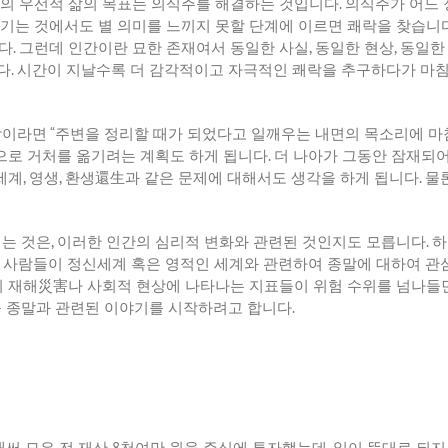
의
우선적
삶의
목표는
의식주를
해결하는
것입니다
.
의식주가
어느
기는
것에서도
별
의미를
느끼지
못할
단계에
이르면
쾌락을
찾습니
다
.
그런데
인간이란
묘한
존재여서
동일한
사실
,
동일한
현상
,
동일한
다
.
시간이
지날수록
더
감각적이고
자극적인
쾌락을
추구하다가
마
람이라면
“
주변을
정리할
때가
되었다고
일깨우는
내면의
목소리에
마
으로
거처를
옮기려는
계획도
하게
됩니다
.
더
나아가
그동안
잠재되
세계
,
영생
,
환생還生과
같은
문제에
대해서도
생각을
하게
됩니다
.
물
되는
것은
,
이러한
인간의
심리적
변화와
관련된
것인지도
모릅니다
.
하
.
사람들이
정신세계
혹은
영적인
세계와
관련하여
종말에
대하여
관
의
재해災害나
사회적
현상에
나타나는
지표들이
위험
수위를
넘나들
구
종말과
관련된
이야기를
시작하려고
합니다
.
애써
모은
전
재산
8
천여만
원을
주식에
투자했는데
,
일이
뜻대로
되지