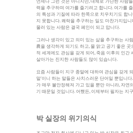
언제나
그런
것은
아니지만
,
대체로
가난한
사람들
력을
추구하며
여가를
즐기려고
합니다
.
여가를
즐
의
특성과
기질에
따라
한쪽으로
치우치기도
합니
지
못합니다
.
쾌락을
추구하는
일도
마찬가지입니
물러
있는
사람은
결국
폐인이
되고
맙니다
.
그러나
생각이
있고
의미
있는
삶을
추구하는
사
農을
생각하게
되기도
하고
,
물
맑고
공기
좋은
곳
적
세계에도
관심을
갖게
되어
,
죽음
이후의
인간
살아가는
진지한
사람들도
많이
있습니다
.
요즘
사람들이
지구
종말에
대하여
관심을
갖게
말
’
이니
하는
말들은
사치스러운
단어일
뿐입니다
가
매우
불안정해져
가고
있을
뿐만
아니라
,
자연
기
때문일
것입니다
.
어쨌든
,
이제부터
필자는
지
박 실장의 위기의식
조그만
전자
회사에
다니고
있는
박
실장은
최근