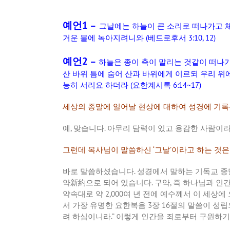
예언1 –
그날에는
하늘이
큰
소리로
떠나가고
거운
불에
녹아지려니와
(
베드로후서
3:10, 12)
예언2 –
하늘은
종이
축이
말리는
것같이
떠나
산
바위
틈에
숨어
산과
바위에게
이르되
우리
위
능히
서리요
하더라
(
요한계시록
6:14~17)
세상의
종말에
일어날
현상에
대하여
성경에
기록
예
,
맞습니다
.
아무리
담력이
있고
용감한
사람이
그런데
목사님이
말씀하신
‘
그날
’
이라고
하는
것은
바로
말씀하셨습니다
.
성경에서
말하는
기독교
종
약新約으로
되어
있습니다
.
구약
,
즉
하나님과
인
약속대로
약
2,000
여
년
전에
예수께서
이
세상에
서
가장
유명한
요한복음
3
장
16
절의
말씀이
성립
려
하심이니라
.”
이렇게
인간을
죄로부터
구원하기