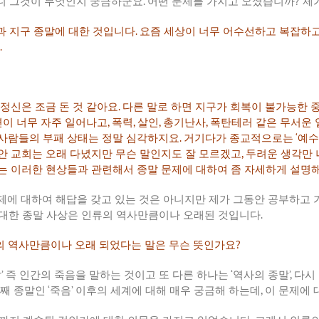
니
그것이
무엇인지
궁금하군요
.
어떤
문제를
가지고
오셨습니까
?
제
과
지구
종말에
대한
것입니다
.
요즘
세상이
너무
어수선하고
복잡하
.
정신은
조금
돈
것
같아요
.
다른
말로
하면
지구가
회복이
불가능한
변이
너무
자주
일어나고
,
폭력
,
살인
,
총기난사
,
폭탄테러
같은
무서운
사람들의
부패
상태는
정말
심각하지요
.
거기다가
종교적으로는
‘
예수
안
교회는
오래
다녔지만
무슨
말인지도
잘
모르겠고
,
두려운
생각만
는
이러한
현상들과
관련해서
종말
문제에
대하여
좀
자세하게
설명
제에
대하여
해답을
갖고
있는
것은
아니지만
제가
그동안
공부하고
대한
종말
사상은
인류의
역사만큼이나
오래된
것입니다
.
의
역사만큼이나
오래
되었다는
말은
무슨
뜻인가요
?
말
’
즉
인간의
죽음을
말하는
것이고
또
다른
하나는
‘
역사의
종말
’,
다시
째
종말인
‘
죽음
’
이후의
세계에
대해
매우
궁금해
하는데
,
이
문제에