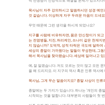
박
선생님이
신앙적으로
해결할
문제가
있으시다
목사님이
자주
강의하시고
말씀하시던
성경
예언
것
같습니다
.
이상하게
자꾸
두려운
마음이
드네요
무엇
때문에
그런
생각을
하시게
되었나요
?
지구를
사람에
비유하자면
,
몸은
만신창이가
되고
는
전염병들
,
지진
,
허리케인
,
쓰나미
같은
천재지
지
않습니까
?
도덕적
,
성적
타락은
극도에
달하여
세상의
종말이
가까웠다는
말들이
무성한데
,
그동
해서
목사님을
찾아왔습니다
.
세상에
일어나고
있
예
,
잘
알겠습니다
.
저도
모르는
것이
많고
모든
문
을
해
드리지요
.
이
지구의
역사
혹은
인류
역사에
목사님
,
그게
무슨
말씀이지요
?
종말
사상이
인류
종말에는
두
가지가
있습니다
.
하나는
‘
개인의
종
시작되는
것을
말합니다
.
대부분의
사람들이
첫
번