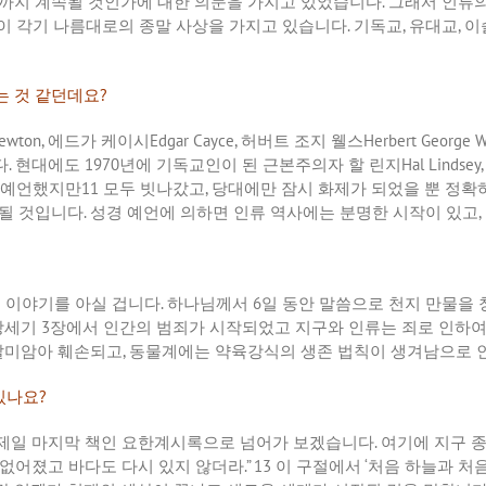
까지
계속될
것인가에
대한
의문을
가지고
있었습니다
.
그래서
인류
이
각기
나름대로의
종말
사상을
가지고
있습니다
.
기독교
,
유대교
,
이
는
것
같던데요
?
Newton,
에드가
케이시
Edgar Cayce,
허버트
조지
웰스
Herbert George W
다
.
현대에도
1970
년에
기독교인이
된
근본주의자
할
린지
Hal Lindsey
예언했지만
11
모두
빗나갔고
,
당대에만
잠시
화제가
되었을
뿐
정확
될
것입니다
.
성경
예언에
의하면
인류
역사에는
분명한
시작이
있고
,
조
이야기를
아실
겁니다
.
하나님께서
6
일
동안
말씀으로
천지
만물을
창세기
3
장에서
인간의
범죄가
시작되었고
지구와
인류는
죄로
인하
말미암아
훼손되고
,
동물계에는
약육강식의
생존
법칙이
생겨남으로
있나요
?
제일
마지막
책인
요한계시록으로
넘어가
보겠습니다
.
여기에
지구
없어졌고
바다도
다시
있지
않더라
.” 13
이
구절에서
‘
처음
하늘과
처