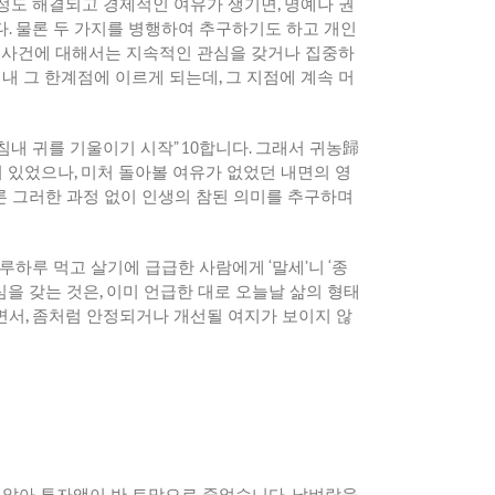
정도
해결되고
경제적인
여유가
생기면
,
명예나
권
다
.
물론
두
가지를
병행하여
추구하기도
하고
개인
사건에
대해서는
지속적인
관심을
갖거나
집중하
침내
그
한계점에
이르게
되는데
,
그
지점에
계속
머
침내
귀를
기울이기
시작
” 10
합니다
.
그래서
귀농歸
어
있었으나
,
미처
돌아볼
여유가
없었던
내면의
영
론
그러한
과정
없이
인생의
참된
의미를
추구하며
루하루
먹고
살기에
급급한
사람에게
‘
말세
’
니
‘
종
심을
갖는
것은
,
이미
언급한
대로
오늘날
삶의
형태
면서
,
좀처럼
안정되거나
개선될
여지가
보이지
않
않아
투자액이
반
토막으로
줄었습니다
.
날벼락을