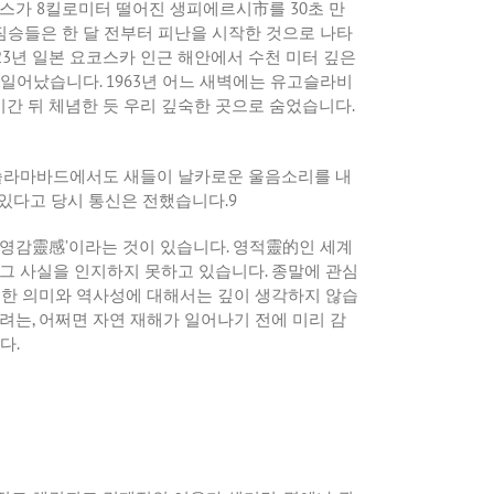
스가
8
킬로미터
떨어진
생피에르시市를
30
초
만
짐승들은
한
달
전부터
피난을
시작한
것으로
나타
23
년
일본
요코스카
인근
해안에서
수천
미터
깊은
일어났습니다
. 1963
년
어느
새벽에는
유고슬라비
시간
뒤
체념한
듯
우리
깊숙한
곳으로
숨었습니다
.
슬라마바드에서도
새들이
날카로운
울음소리를
내
있다고
당시
통신은
전했습니다
.9
영감靈感
’
이라는
것이
있습니다
.
영적靈的인
세계
그
사실을
인지하지
못하고
있습니다
.
종말에
관심
정한
의미와
역사성에
대해서는
깊이
생각하지
않습
려는
,
어쩌면
자연
재해가
일어나기
전에
미리
감
다
.