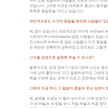
아주
오랜
옛날부터
사람들은
인류의
역사가
언제
것입니다
.
그러한
이유로
대부분의
종교나
종파들
독특한
종말론을
가지고
있습니다
.
개인적으로도
지구의
종말을
예언한
사람들이
있
예
,
많이
있습니다
.
대표적으로
아이작
뉴턴
Isaac 
스트라다무스
Nostradamus
같은
사람들이
있습니
킨스
Jerry B. Jenkins
등
많은
사람들이
지구
종말을
든
예언은
정확하게
성취되었고
앞으로도
그렇게
그것을
성경으로
설명해
주실
수
있나요
?
물론이지요
.
성경
창세기
1
장과
2
장에
나오는
창
기에
심히
좋았더라
” 12
고
말씀하셨지요
.
그런데
죽을
수밖에
없는
존재가
되었고
,
천연계는
죄로
그런데
지금
하신
그
말씀이
종말과
무슨
상관이
예
,
설명을
조금만
더
들어
보시지요
.
이제
성경의
가
새
하늘과
새
땅을
보니
처음
하늘과
처음
땅이