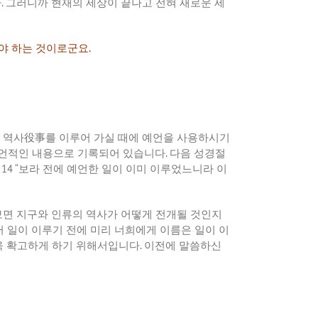
다
.
그러니까
현재의
세상이
끝나고
전혀
새로운
세
야
하는
것이로군요
.
역사役事를
이루어
가실
때에
예언을
사용하시기
언적인
내용으로
기록되어
있습니다
.
다음
성경절
” 14 “
보라
전에
예언한
일이
이미
이루었느니라
이
보면
지구와
인류의
역사가
어떻게
전개될
것인지
터
일이
이루기
전에
미리
너희에게
이름은
일이
이
욱
확고하게
하기
위해서입니다
.
이전에
말씀하신