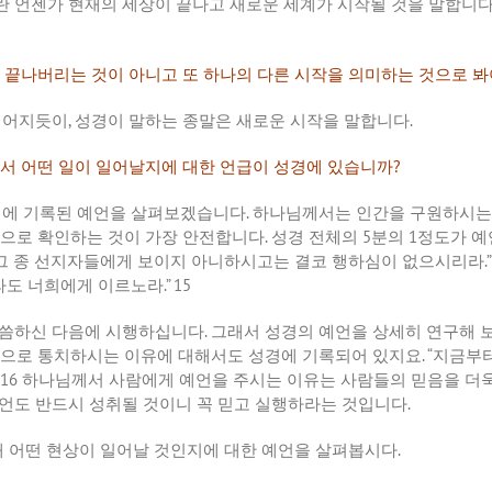
란
언젠가
현재의
세상이
끝나고
새로운
세계가
시작될
것을
말합니
끝나버리는
것이
아니고
또
하나의
다른
시작을
의미하는
것으로
봐
이어지듯이
,
성경이
말하는
종말은
새로운
시작을
말합니다
.
서
어떤
일이
일어날지에
대한
언급이
성경에
있습니까
?
경에
기록된
예언을
살펴보겠습니다
.
하나님께서는
인간을
구원하시는
으로
확인하는
것이
가장
안전합니다
.
성경
전체의
5
분의
1
정도가
예
그
종
선지자들에게
보이지
아니하시고는
결코
행하심이
없으시리라
.
라도
너희에게
이르노라
.” 15
씀하신
다음에
시행하십니다
.
그래서
성경의
예언을
상세히
연구해
으로
통치하시는
이유에
대해서도
성경에
기록되어
있지요
. “
지금부
” 16
하나님께서
사람에게
예언을
주시는
이유는
사람들의
믿음을
더
언도
반드시
성취될
것이니
꼭
믿고
실행하라는
것입니다
.
때
어떤
현상이
일어날
것인지에
대한
예언을
살펴봅시다
.