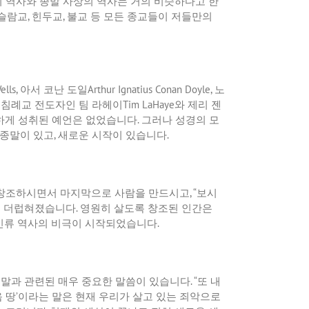
의
역사와
종말
사상의
역사는
거의
비슷하다고
한
슬람교
,
힌두교
,
불교
등
모든
종교들이
저들만의
ells,
아서
코난
도일
Arthur Ignatius Conan Doyle,
노
,
침례교
전도자인
팀
라헤이
Tim LaHaye
와
제리
젠
하게
성취된
예언은
없었습니다
.
그러나
성경의
모
종말이
있고
,
새로운
시작이
있습니다
.
창조하시면서
마지막으로
사람을
만드시고
, “
보시
여
더럽혀졌습니다
.
영원히
살도록
창조된
인간은
인류
역사의
비극이
시작되었습니다
.
종말과
관련된
매우
중요한
말씀이
있습니다
. “
또
내
음
땅
’
이라는
말은
현재
우리가
살고
있는
죄악으로