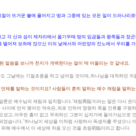
체질이
뜨거운
불에
풀어지고
땅과
그중에
있는
모든
일이
드러나리로
가고
각
산과
섬이
제자리에서
옮기우매
땅의
임금들과
왕족들과
장군
에
떨어져
보좌에
앉으신
이의
낯에서와
어린양의
진노에서
우리를
가
된
말씀을
보니까
천지가
개벽한다는
말이
딱
어울리는
것
같네요
.
라도
그날에는
기절초풍을
하고
넘어질
것이며
,
하나님을
대적하던
자
언제를
말하는
것이지요
?
사람들이
흔히
말하는
예수
재림을
말하는
말론은
예수님의
재림과
일치합니다
. ‘
재림再臨
’
이라는
말은
다시
온
간
사이에
먼저
맺어진
약속은
,
죄로
인하여
영원히
죽을
인류를
구원
오셨고
,
아무런
흠이
없고
무죄하신
그분이
십자가에
돌아가심으로
되었습니다
. “
하나님이
세상을
이처럼
사랑하사
독생자를
주셨으니
위해
예수께서
이
세상에
처음
오신
것을
초림初臨이라고
합니다
.