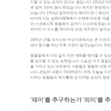
지할
수
있는
감각이
있다는
말입니다
. 1902
년
카
에
덮쳐
3
만여
명이
죽었습니다
.
하지만
현장에서
났습니다
. 1956
년
캄차카반도
베지미안니
화산이
바다에
사는
심해어深海魚가
수면에
떠오른
것을
아
스코페시市
동물원이
갑자기
시끄러워졌습니
뒤이어
이
도시를
잿더미로
만든
대지진이
일어났
2005
년
10
월
파키스탄
카슈미르에서는
큰
지진이
면서
둥지를
떠난
직후
지진이
일어났습니다
.
주민
동물들에게
이와
같이
자연
재해를
예지할
수
있
를
감지할
수
있는
능력입니다
.
사실상
지구
종말
을
가지고
있는
대부분의
사람들은
종말에
대한
니다
.
관심의
내용이
어떠하든지
간에
,
오늘날
지
지하는
동물들의
예지豫知
감각처럼
,
심상치
않은
‘재미’를 추구하는가 ‘의미’를 