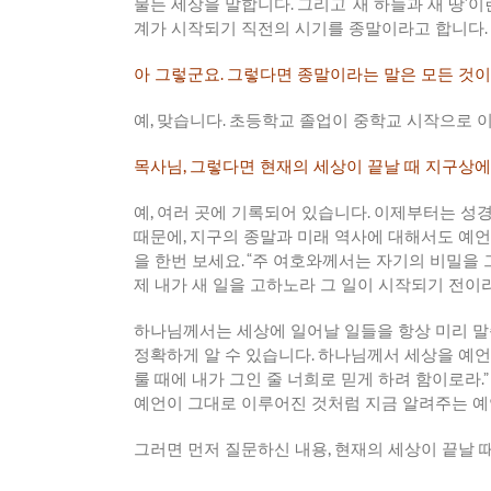
물든
세상을
말합니다
.
그리고
‘
새
하늘과
새
땅
’
이
계가
시작되기
직전의
시기를
종말이라고
합니다
.
아
그렇군요
.
그렇다면
종말이라는
말은
모든
것이
예
,
맞습니다
.
초등학교
졸업이
중학교
시작으로
목사님
,
그렇다면
현재의
세상이
끝날
때
지구상에
예
,
여러
곳에
기록되어
있습니다
.
이제부터는
성
때문에
,
지구의
종말과
미래
역사에
대해서도
예언
을
한번
보세요
. “
주
여호와께서는
자기의
비밀을
제
내가
새
일을
고하노라
그
일이
시작되기
전이
하나님께서는
세상에
일어날
일들을
항상
미리
말
정확하게
알
수
있습니다
.
하나님께서
세상을
예언
룰
때에
내가
그인
줄
너희로
믿게
하려
함이로라
.
예언이
그대로
이루어진
것처럼
지금
알려주는
예
그러면
먼저
질문하신
내용
,
현재의
세상이
끝날