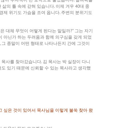
한
삶의
틀
속에
갇혀
있습니다
.
이제
겨우
40
대
중
경제
위기도
가슴을
조여
옵니다
.
주변의
분위기도
말은
대체
무엇이
어떻게
된다는
말일까
?”
그는
자기
이
아닌가
하는
두려움과
함께
의구심을
갖게
되었
,
그
종말이
어떤
형태로
나타나든지
간에
그것이
김
목사를
찾아갔습니다
.
김
목사는
박
실장이
다니
적도
있기
때문에
신뢰할
수
있는
목사라고
생각했
고
싶은
것이
있어서
목사님을
이렇게
불쑥
찾아
왔