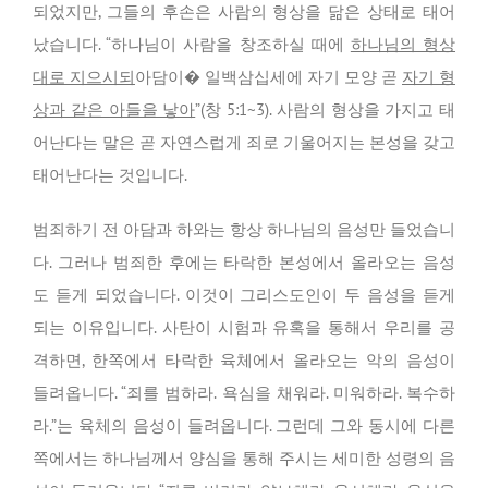
되었지만, 그들의 후손은 사람의 형상을 닮은 상태로 태어
났습니다. “하나님이 사람을 창조하실 때에
하나님의 형상
대로 지으시되
아담이� 일백삼십세에 자기 모양 곧
자기 형
상과 같은 아들을 낳아
”(창 5:1~3). 사람의 형상을 가지고 태
어난다는 말은 곧 자연스럽게 죄로 기울어지는 본성을 갖고
태어난다는 것입니다.
범죄하기 전 아담과 하와는 항상 하나님의 음성만 들었습니
다. 그러나 범죄한 후에는 타락한 본성에서 올라오는 음성
도 듣게 되었습니다. 이것이 그리스도인이 두 음성을 듣게
되는 이유입니다. 사탄이 시험과 유혹을 통해서 우리를 공
격하면, 한쪽에서 타락한 육체에서 올라오는 악의 음성이
들려옵니다. “죄를 범하라. 욕심을 채워라. 미워하라. 복수하
라.”는 육체의 음성이 들려옵니다. 그런데 그와 동시에 다른
쪽에서는 하나님께서 양심을 통해 주시는 세미한 성령의 음