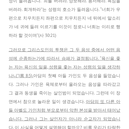
성이 들려옵니다. “죄를 버려라. 양보해라. 용서해라. 욕심을
버려라. 회개하라”는 성령의 호소가 들려옵니다. “너희가 우
편으로 치우치든지 좌편으로 치우치든지 네 뒤에서 말소리
가 네 귀에 들려 이르기를 이것이 정로니 너희는 이리로 행
하라 할 것이며”(사 30:21)
그러므로 그리스도인의 투쟁은 그 두 음성 중에서 어떤 음
성에 순종하는가에 따라서 승패가 결정됩니다. “육신을 좇
는 자는 육신의 일을, 성령을 좇는 자는 성령의 일을 생각하
나니”(롬 8:5).
아담의 첫째 아들 가인도 두 음성을 들었습니
다. 그러나 가인은 육체로부터 올라오는 음성을 따라갔고
그 결과 동생을 죽이는 살인범이 되었습니다. 그런데 이 장
면에서 참으로 놀라운 일이 생겼습니다.
아담의 또 다른 아
들 아벨도 가인처럼 부모로부터 악한 본성을 받아서 태어났
습니다. 그러나 그는 살인자가 아니라 순교자가 되었습니
다. 이 사실을 어떻게 설명해야 할까요? 비록 우리가 타락한