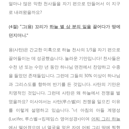
얼마나 많은 악한 천사들을 자기 편으로 만들어서 이 지구
로 내려왔을까요?
(4절) “그(용) 꼬리가
하늘 별 삼 분의 일을
끌어다가 땅에
던지더니.”
용(사탄)은 간교한 미혹으로 하늘 천사의 1/3을 자기 편으로
끌어들이는 데 성공했습니다. 놀라운 기만입니다! 천사들은
수천 년 또는 수만 년 동안 하나님 면전에서 찬양하고 수종
을 들었던 존재들입니다. 그런데 그들의 30% 이상이 하나님
과 그리스도를 향하여 반기를 든 것입니다. 사탄의 기만은
치명적인 것입니다. 그런데 사탄은 왜 하늘에서 전쟁을 벌
였을까요? 이사야서는 사탄(루스벨)이 전쟁을 일으킨 이유
를 이렇게 설명하고 있습니다. “너 아침의 아들 계명성
(Lucifer, 루스벨-<킹제임스 영어성경>)이여
어찌 그리 하늘
에서 떨어졌으며
너 열국을 엎은 자여
어찌 그리 땅에 찍혔