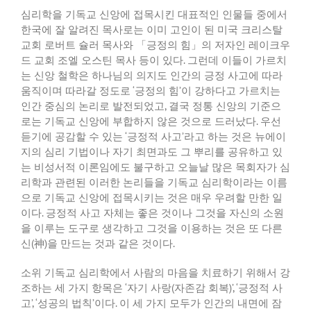
심리학을 기독교 신앙에 접목시킨 대표적인 인물들 중에서
한국에 잘 알려진 목사로는 이미 고인이 된 미국 크리스탈
교회 로버트 슐러 목사와 「긍정의 힘」의 저자인 레이크우
드 교회 조엘 오스틴 목사 등이 있다
.
그런데 이들이 가르치
는 신앙 철학은 하나님의 의지도 인간의 긍정 사고에 따라
움직이며 따라갈 정도로
‘
긍정의 힘
’
이 강하다고 가르치는
인간 중심의 논리로 발전되었고
,
결국 정통 신앙의 기준으
로는 기독교 신앙에 부합하지 않은 것으로 드러났다
.
우선
듣기에 공감할 수 있는
‘
긍정적 사고
’
라고 하는 것은 뉴에이
지의 심리 기법이나 자기 최면과도 그 뿌리를 공유하고 있
는 비성서적 이론임에도 불구하고 오늘날 많은 목회자가 심
리학과 관련된 이러한 논리들을 기독교 심리학이라는 이름
으로 기독교 신앙에 접목시키는 것은 매우 우려할 만한 일
이다
.
긍정적 사고 자체는 좋은 것이나 그것을 자신의 소원
을 이루는 도구로 생각하고 그것을 이용하는 것은 또 다른
신
(
神
)
을 만드는 것과 같은 것이다
.
소위 기독교 심리학에서 사람의 마음을 치료하기 위해서 강
조하는 세 가지 항목은
‘
자기 사랑
(
자존감 회복
)’, ‘
긍정적 사
고
’, ‘
성공의 법칙
’
이다
.
이 세 가지 모두가 인간의 내면에 잠