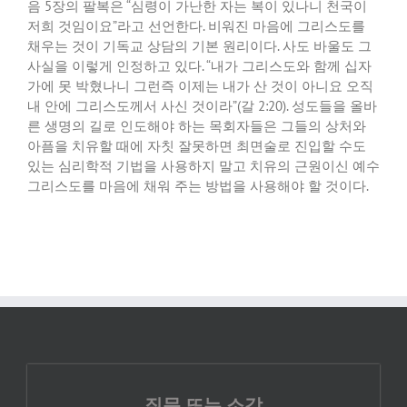
음
5
장의 팔복은
“
심령이 가난한 자는 복이 있나니 천국이
저희 것임이요
”
라고 선언한다
.
비워진 마음에 그리스도를
채우는 것이 기독교 상담의 기본 원리이다
.
사도 바울도 그
사실을 이렇게 인정하고 있다
. “
내가 그리스도와 함께 십자
가에 못 박혔나니 그런즉 이제는 내가 산 것이 아니요 오직
내 안에 그리스도께서 사신 것이라
”(
갈
2:20).
성도들을 올바
른 생명의 길로 인도해야 하는 목회자들은 그들의 상처와
아픔을 치유할 때에 자칫 잘못하면 최면술로 진입할 수도
있는 심리학적 기법을 사용하지 말고 치유의 근원이신 예수
그리스도를 마음에 채워 주는 방법을 사용해야 할 것이다
.
질문 또는 소감