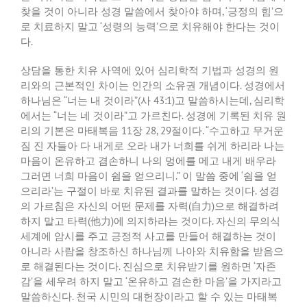
찾을 것이 아니라 성경 말씀에서 찾아야 하며
, ‘
긍정의 힘
’
으
로 치료하지 말고
‘
성령의 능력
’
으로 치유해야 한다는 것이
다
.
상담을 통한 치유 사역에 있어 심리학적 기법과 성경의 원
리와의 근본적인 차이는 인간의 소유권 개념이다
.
성경에서
하나님은
“
너는 내 것이라
”(
사
43:1)
고 말씀하시는데
,
심리학
에서는
“
너는 네 것이라
”
고 가르친다
.
성경에 기록된 치유 원
리의 기본은 마태복음
11
장
28, 29
절이다
. “
수고하고 무거운
짐 진 자들아 다 내게로 오라 내가 너희를 쉬게 하리라 나는
마음이 온유하고 겸손하니 나의 멍에를 메고 내게 배우라
그러면 너희 마음이 쉼을 얻으리니
.”
이 말씀 중에
‘
쉼을 얻
으리라
’
는 구절이 바로 치유된 결과를 말하는 것이다
.
성경
의 가르침은 자신의 어떤 문제를 자력
(
自力
)
으로 해결하려
하지 말고 타력
(
他力
)
에 의지하라는 것이다
.
자신의 무의식
세계에 암시를 주고 긍정적 사고를 만들어 해결하는 것이
아니라 사람을 창조하신 하나님께 나아와 치유함을 받음으
로 해결된다는 것이다
.
진심으로 치유받기를 원하면
‘
자존
감
’
을 세우려 하지 말고
‘
온유하고 겸손한 마음
’
을 가지라고
말씀하신다
.
천국 시민의 대헌장이라고 할 수 있는 마태복