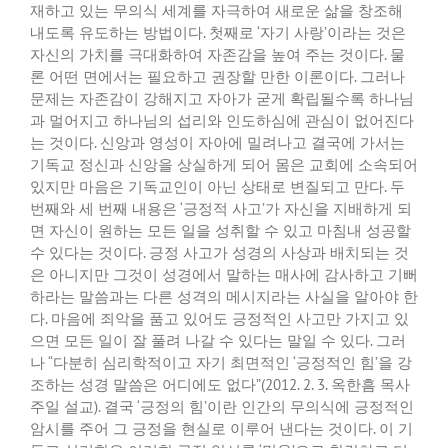
재하고 있는 무의식 세계를 자극하여 새로운 삶을 창조해
내도록 유도하는 방법이다
.
첫째로
‘
자기 사랑
’
이라는 것은
자신의 가치를 극대화하여 자존감을 높여 주는 것이다
.
물
론 어떤 면에서는 필요하고 권장할 만한 이론이다
.
그러나
문제는 자존감이 강해지고 자아가 굳게 확립될수록 하나님
과 멀어지고 하나님의 섭리와 인도하심에 관심이 없어진다
는 것이다
.
신앙과 영성이 자아에 밀려나고 결국에 가서는
기독교 정신과 신앙을 상실하게 되어 몸은 교회에 소속되어
있지만 마음은 기독교인이 아닌 상태로 변질되고 만다
.
두
번째와 세 번째 내용은
‘
긍정적 사고
’
가 자신을 지배하게 되
면 자신이 원하는 모든 일을 성취할 수 있고 마침내 성공할
수 있다는 것이다
.
긍정 사고가 성경의 사상과 배치되는 것
은 아니지만 그것이 성경에서 말하는 매사에 감사하고 기뻐
하라는 말씀과는 다른 성격의 메시지라는 사실을 알아야 한
다
.
마음에 죄악을 품고 있어도 긍정적인 사고만 가지고 있
으면 모든 일이 잘 풀려 나갈 수 있다는 말일 수 있다
.
그러
나
“
다분히 심리학적이고 자기 최면적인
‘
긍정적인 힘
’
을 강
조하는 성경 말씀은 어디에도 없다
”(2012. 2. 3.
옥한흠 목사
주일 설교
).
결국
‘
긍정의 힘
’
이란 인간의 무의식에 긍정적인
암시를 주어 그 긍정을 현실로 이루어 낸다는 것이다
.
이 기