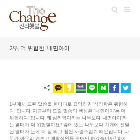
Skip
to
content
2부, 더 위험한 ‘내면아이’
1
부에서 드린 말씀을 한마디로 요약하면
‘
심리학은 위험하
다
!’
입니다
.
지금부터 드릴 말씀의 핵심은
‘‘
내면아이
’
는 더
위험하다
!’
입니다
.
왜 심리학이라는 나무보다
‘
내면아이
’
라
는 열매가 더 위험할까요
?
숲에 있는 나무보다 가게에 진열
된 열매가 눈에 더 잘 띄고 훨씬 사랑스럽기 때문입니다
.
나
무가 아무리 예쁘고 매력적인들 열매만 하겠습니까
?
하지