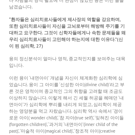
다 사람들의 영적 필요에 더 관심이 많았던 융은 이런 글을
남겼습니다
.
“
환자들은 심리치료사들에게 제사장의 역할을 강요하며
,
또한 심리치료사들이 자신을 고뇌로부터 해방해 주기를 기
대하고 요구한다
.
그것이 신학자들에게나 속한 문제들을 왜
우리 심리치료사들이 고민해야 하는지에 대한 이유다
.”(
신
이 된 심리학
, 27)
융의 정신분석이 얼마나 영적
,
종교적인지를 보여주는 대목
입니다
.
이런
융이
‘
내면아이
’
개념을
자신이
체계화한
심리학에
심
었습니다
.
융이
그
아이를
‘
신성한
아이
(divine child)’
라고
부
른
것은
영적이며
종교적인
그의
취향을
고려할
때
조금도
이상하지
않습니다
.
이렇게
해서
긴
세월
허공을
헤매던
‘
내
면아이
’
가
심리학에
뿌리를
내리게
되었고
,
심리학이
제공
하는
영양분을
먹고
자랐습니다
.
심리학
역사
속에서
‘
경이
로운
아이
( wonder child)’, ‘
참
자아
(true self)’, ‘
잊혀진
아이들
(forgotten children)’, ‘
과거의
‘
내면아이
’(inner child of the
past)’, ‘
마술적
아이
(magical child)’, ‘
창조적
아이
(creative