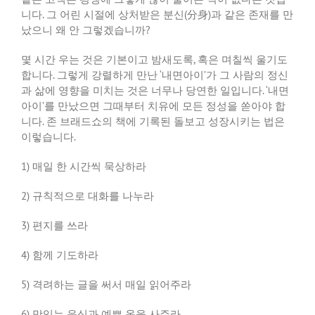
니다
.
그 어린 시절에 상처받은 분신
(
分身
)
과 같은 존재를 만
났으니 왜 안 그렇겠습니까
?
몇 시간 우는 것은 기본이고 밤새도록
,
혹은 며칠씩 울기도
합니다
.
그렇게 강렬하게 만난
‘
내면아이
’
가 그 사람의 정신
과 삶에 영향을 미치는 것은 너무나 당연한 일입니다
. ‘
내면
아이
’
를 만났으면 그때부터 치유에 모든 정성을 쏟아야 합
니다
.
존 브래드쇼의 책에 기록된 돌보고 성장시키는 법은
이렇습니다
.
1)
매일 한 시간씩 묵상하라
2)
규칙적으로 대화를 나누라
3)
편지를 쓰라
4)
함께 기도하라
5)
격려하는 글을 써서 매일 읽어주라
6)
맛있는 음식과 예쁜 옷을 사주라