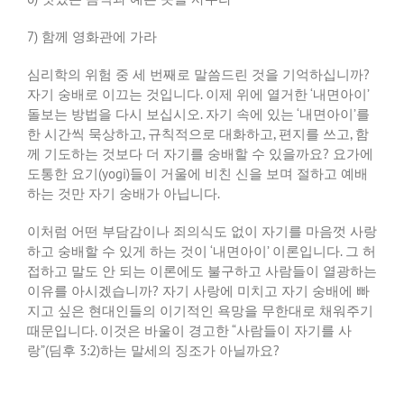
7)
함께 영화관에 가라
심리학의 위험 중 세 번째로 말씀드린 것을 기억하십니까
?
자기 숭배로 이끄는 것입니다
.
이제 위에 열거한
‘
내면아이
’
돌보는 방법을 다시 보십시오
.
자기 속에 있는
‘
내면아이
’
를
한 시간씩 묵상하고
,
규칙적으로 대화하고
,
편지를 쓰고
,
함
께 기도하는 것보다 더 자기를 숭배할 수 있을까요
?
요가에
도통한 요기
(yogi)
들이 거울에 비친 신을 보며 절하고 예배
하는 것만 자기 숭배가 아닙니다
.
이처럼 어떤 부담감이나 죄의식도 없이 자기를 마음껏 사랑
하고 숭배할 수 있게 하는 것이
‘
내면아이
’
이론입니다
.
그 허
접하고 말도 안 되는 이론에도 불구하고 사람들이 열광하는
이유를 아시겠습니까
?
자기 사랑에 미치고 자기 숭배에 빠
지고 싶은 현대인들의 이기적인 욕망을 무한대로 채워주기
때문입니다
.
이것은 바울이 경고한
“
사람들이 자기를 사
랑
”(
딤후
3:2)
하는 말세의 징조가 아닐까요
?