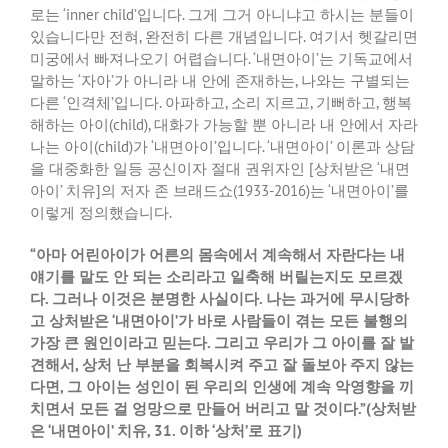
로는
‘inner child’
입니다
.
그게 그거 아니냐고 하시는 분들이
있습니다만 전혀
,
완전히 다른 개념입니다
.
여기서 헷갈리면
미궁에서 빠져나오기 어렵습니다
. ‘
내면아이
’
는 기독교에서
말하는
‘
자아
’
가 아니라 내 안에 존재하는
,
나와는 구별되는
다른
‘
인격체
’
입니다
.
아파하고
,
소리 지르고
,
기뻐하고
,
행복
해하는 아이
(child),
대화가 가능할 뿐 아니라 내 안에서 자라
나는 아이
(child)
가
‘
내면아이
’
입니다
. ‘
내면아이
’
이론과 상담
을 대중화한 일등 공신이자 절대 권위자인
[
상처받은
‘
내면
아이
’
치유
]
의 저자 존 브래드쇼
(1933-2016)
는
‘
내면아이
’
를
이렇게 정의했습니다
.
“
아마 어린아이가 어른의 몸속에서 계속해서 자란다는 내
얘기를 말도 안 되는 소리라고 일축해 버릴는지도 모르겠
다
.
그러나 이것은 분명한 사실이다
.
나는 과거에 무시당하
고 상처받은
‘
내면아이
’
가 바로 사람들이 겪는 모든 불행의
가장 큰 원인이라고 믿는다
.
그리고 우리가 그 아이를 잘 발
견해서
,
상처 난 부분을 회복시켜 주고 잘 돌보아 주지 않는
다면
,
그 아이는 성인이 된 우리의 인생에 계속 악영향을 끼
치면서 모든 걸 엉망으로 만들어 버리고 말 것이다
.”(
상처받
은
‘
내면아이
’
치유
, 31.
이하
‘
상처
’
로 표기
)