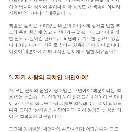
아닙니다
.
참지 못하는 성격이나 폭력적인 행동도 내 책임
이 아닙니다
.
심지어 술이나 마약 중독도 내 책임이 아니라
상처받은
‘
내면아이
’
때문입니다
.
책임은
‘
놀라운 아이
’
였던 내면의 아이에게 상처를 입힌 부
모와 주변 환경에 있고 자신에게는 없습니다
.
그러니 회개
할 필요도
,
돌이킬 필요도
,
도와달라고 기도할 필요도 없습
니다
. ‘
내면아이
’
의 상처를 찾아서 치유하기만 하면 됩니다
.
이것이
‘
내면아이
’
가 매력적인 동시에 위험한 이유입니다
.
5. 자기 사랑의 극치인 ‘내면아이’
자
,
모든 문제의 원인이 상처받은
‘
내면아이
’
때문이라는
‘
복
음
’(?)
을 들었습니다
.
어떻게 해야 할까요
? ‘
내면아이
’
를 만나
야 하고
,
온갖 정성을 다해 상처를 치유해 주는 일이 남았습
니다
.
그러면
‘
상처받은 내면아이
’
가 다시 원형인
‘
신성한 아
이
’
로 회복되기 때문입니다
.
그런데 상처받은
‘
내면아이
’
를 만나기가 어렵습니다
.
그도