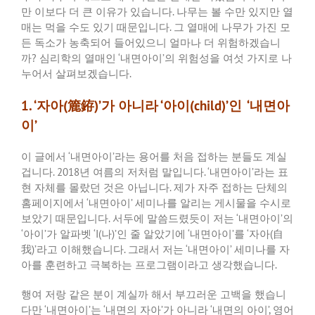
만 이보다 더 큰 이유가 있습니다
.
나무는 볼 수만 있지만 열
매는 먹을 수도 있기 때문입니다
.
그 열매에 나무가 가진 모
든 독소가 농축되어 들어있으니 얼마나 더 위험하겠습니
까
?
심리학의 열매인
‘
내면아이
’
의 위험성을 여섯 가지로 나
누어서 살펴보겠습니다
.
1.
‘자아(
簏銌
)’가 아니라
‘아이(child)’인 ‘내면아
이’
이 글에서
‘
내면아이
’
라는 용어를 처음 접하는 분들도 계실
겁니다
. 2018
년 여름의 저처럼 말입니다
. ‘
내면아이
’
라는 표
현 자체를 몰랐던 것은 아닙니다
.
제가 자주 접하는 단체의
홈페이지에서
‘
내면아이
’
세미나를 알리는 게시물을 수시로
보았기 때문입니다
.
서두에 말씀드렸듯이 저는
‘
내면아이
’
의
‘
아이
’
가 알파벳
‘I(
나
)’
인 줄 알았기에
‘
내면아이
’
를
‘
자아
(
自
我
)’
라고 이해했습니다
.
그래서 저는
‘
내면아이
’
세미나를 자
아를 훈련하고 극복하는 프로그램이라고 생각했습니다
.
행여 저랑 같은 분이 계실까 해서 부끄러운 고백을 했습니
다만
‘
내면아이
’
는
‘
내면의 자아
’
가 아니라
‘
내면의 아이
’,
영어