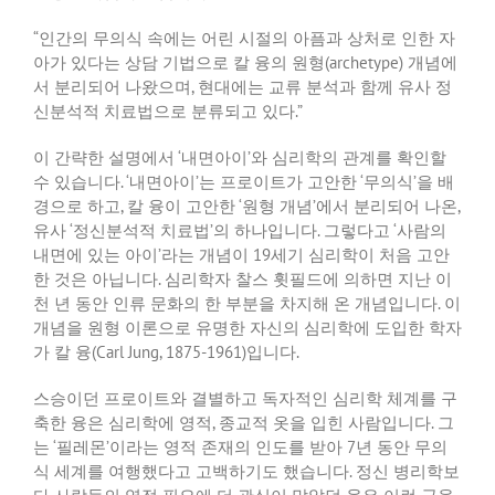
“
인간의 무의식 속에는 어린 시절의 아픔과 상처로 인한 자
아가 있다는 상담 기법으로 칼 융의 원형
(archetype)
개념에
서 분리되어 나왔으며
,
현대에는 교류 분석과 함께 유사 정
신분석적 치료법으로 분류되고 있다
.”
이 간략한 설명에서
‘
내면아이
’
와 심리학의 관계를 확인할
수 있습니다
. ‘
내면아이
’
는 프로이트가 고안한
‘
무의식
’
을 배
경으로 하고
,
칼 융이 고안한
‘
원형 개념
’
에서 분리되어 나온
,
유사
‘
정신분석적 치료법
’
의 하나입니다
.
그렇다고
‘
사람의
내면에 있는 아이
’
라는 개념이
19
세기 심리학이 처음 고안
한 것은 아닙니다
.
심리학자 찰스 휫필드에 의하면 지난 이
천 년 동안 인류 문화의 한 부분을 차지해 온 개념입니다
.
이
개념을 원형 이론으로 유명한 자신의 심리학에 도입한 학자
가 칼 융
(Carl Jung, 1875-1961)
입니다
.
스승이던 프로이트와 결별하고 독자적인 심리학 체계를 구
축한 융은 심리학에 영적
,
종교적 옷을 입힌 사람입니다
.
그
는
‘
필레몬
’
이라는 영적 존재의 인도를 받아
7
년 동안 무의
식 세계를 여행했다고 고백하기도 했습니다
.
정신 병리학보