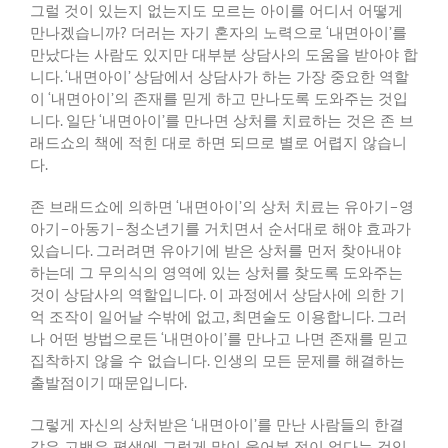
그럴 것이 있는지 없는지도 모르는 아이를 어디서 어떻게
만나겠습니까
?
더러는 자기 혼자의 노력으로
‘
내면아이
’
를
만났다는 사람도 있지만 대부분 상담사의 도움을 받아야 합
니다
. ‘
내면아이
’
상담에서 상담사가 하는 가장 중요한 역할
이
‘
내면아이
’
의 존재를 믿게 하고 만나도록 도와주는 것입
니다
.
일단
‘
내면아이
’
를 만나면 상처를 치료하는 것은 존 브
래드쇼의 책에 적힌 대로 하면 되므로 별로 어렵지 않습니
다
.
존 브래드쇼에 의하면
‘
내면아이
’
의 상처 치료는 유아기
–
영
아기
–
아동기
–
청소년기를 거치면서 순서대로 해야 효과가
있습니다
.
그러려면 유아기에 받은 상처를 먼저 찾아내야
하는데 그 무의식의 영역에 있는 상처를 찾도록 도와주는
것이 상담사의 역할입니다
.
이 과정에서 상담사에 의한 기
억 조작이 일어날 수밖에 없고
,
최면술도 이용합니다
.
그러
나 어떤 방법으로든
‘
내면아이
’
를 만나고 나면 존재를 믿고
집착하지 않을 수 없습니다
.
인생의 모든 문제를 해결하는
출발점이기 때문입니다
.
그렇게 자신의 상처받은
‘
내면아이
’
를 만난 사람들의 한결
같은 고백은 평생에 그렇게 많이 울어본 적이 없다는 것입