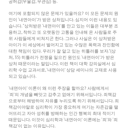
공허감
(
우울감
,
무관심
)
등
.
여기에 포함되지 않은 문제가 있을까요
?
이 모든 문제의 원
인이
‘
내면아이
’
가 받은 상처입니다
.
심지어 이런 내용도 있
습니다
. “
상처받은
‘
내면아이
’
를 안고 있는 이들은 대부분 조
용하고
,
착하고 또 오랫동안 고통을 인내해 온 사람들로 주
위 사람들에게 비쳐지곤 한다
.
그러나 사실은 이 상처받은
아이가 이 세상에서 벌어지고 있는 수많은 폭력과 잔인함에
대한 책임이 있다
.
우리가 잘 알고 있는 히틀러를 보자
.”(
상
처
, 35)
히틀러가 전쟁을 일으킨 원인도
‘
내면아이
’
가 받은
상처 때문이라는 말입니다
.
이런 책이 대학 강의실에서 심
리학 수업 교과서로
, ‘
내면아이
’
상담 세미나의 교재로 사용
되고 있습니다
.
‘
내면아이
’
이론이 왜 이런 주장을 할까요
?
사람에게서
‘
죄
’
의 개념을 빼앗고 감추고 없애기 위해서입니다
.
죄책감
으로부터 해방하여 자유를 누리도록 하기 위해서입니다
.
죄
책감이야말로 심리학이 가장 중요하게 여기는 자존감을 떨
어뜨리고 자아 성취를 방해하는 인간 행복의 최대 적이기
때문입니다
.
이것이 심리학과
‘
내면아이
’
이론에는
‘
죄
’
와
‘
죄
책감
’
이 없는 이유입니다
.