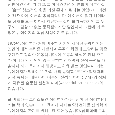
선천적인 아이
’
가 되고
,
그 아이와 자신의 통합이 이루어질
때
(
合一
)
창조적인 힘을 가진 존재가 된다는 것입니다
.
이것
이
‘
내면아이
’
이론의 종착점입니다
.
이 이론이 맞다 하더라
도 상처를 모두 찾아서 치유하는 것이 불가능하기에 그 누
구도 도달할 수 없는 종착점이지만 말입니다
.
그런데 이 주
장은 뉴에이지의 핵심 사상이기도 합니다
.
1875
년
,
심리학과 거의 비슷한 시기에 시작된 뉴에이지는
인간의 내적 능력을 개발시켜 우주의 차원에 도달하는 것을
구원으로 정의한 운동입니다
.
이 운동의 핵심은 진리 추구
가 아니라 인간 안에 있는 무한한 잠재력과 신적 능력을 개
발시켜 자기 무지에서 해방되고 치유 받는 것입니다
.
이런
뉴에이지가 말하는
‘
인간의 내적 능력
’
과
‘
무한한 잠재력과
신적 능력
’
은
‘
내면아이
’
이론의
‘
신성한 아이
(divine)’
와 상처
가 치유된
‘
훌륭한 선천적 아이
(wonderful natural child)’
와
같습니다
.
폴 비츠라는 그리스도인 심리학자가 쓴
[
신이 된 심리학
]
이
라는 책이 있습니다
.
이 책에서 저자는
9
장 전체를 심리학과
뉴에이지의 관계를 밝히는데 할애했습니다
.
심리학에 문외