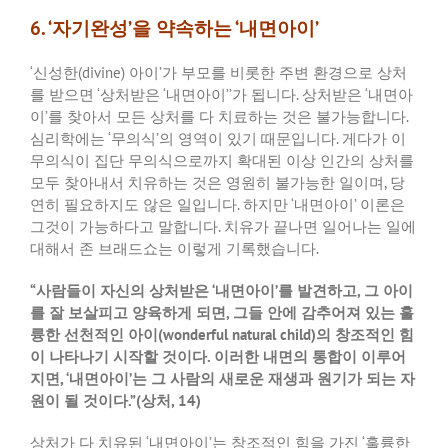
6. ‘자기완성’을 약속하는 ‘내면아이’
‘
신성한
(divine)
아이
’
가 부모를 비롯한 주변 환경으로 상처
를 받으면
‘
상처받은
‘
내면아이
’’
가 됩니다
.
상처받은
‘
내면아
이
’
를 찾아서 모든 상처를 다 치료하는 것은 불가능합니다
.
심리학에는
‘
무의식
’
의 영역이 있기 때문입니다
.
게다가 이
무의식이 집단 무의식으로까지 확대된 이상 인간의 상처를
모두 찾아내서 치유하는 것은 영원히 불가능한 일이며
,
당
연히 필요하지도 않은 일입니다
.
하지만
‘
내면아이
’
이론은
그것이 가능하다고 말합니다
.
치유가 끝나면 일어나는 일에
대해서 존 브래드쇼는 이렇게 기록했습니다
.
“
사람들이 자신의 상처받은
‘
내면아이
’
를 발견하고
,
그 아이
를 잘 보살피고 양육하게 되면
,
그들 안에 감추어져 있는 훌
륭한 선천적인 아이
(wonderful natural child)
의 창조적인 힘
이 나타나기 시작할 것이다
.
이러한 내면의 통합이 이루어
지면
, ‘
내면아이
’
는 그 사람의 새로운 재생과 원기가 되는 자
원이 될 것이다
.”(
상처
, 14)
상처가 다 치유된
‘
내면아이
’
는 창조적인 힘을 가진
‘
훌륭한