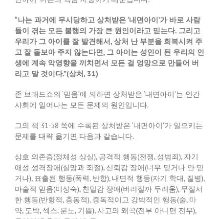
“
나는 과거에 무시당하고 상처받은
‘
내면아이
’
가 바로 사람
들이 겪는 모든 불행의 가장 큰 원인이라고 믿는다
.
그리고
우리가 그 아이를 잘 발견해서
,
상처 난 부분을 회복시켜 주
고 잘 돌보아 주지 않는다면
,
그 아이는 성인이 된 우리의 인
생에 계속 악영향을 끼치면서 모든 걸 엉망으로 만들어 버
리고 말 것이다
.”(
상처
, 31)
존 브래드쇼의
‘
믿음
’
에 의하면 상처받은
‘
내면아이
’
는 인간
사회에 일어나는 모든 문제의 원인입니다
.
그의 책
31-58
쪽에 수록된 상처받은
‘
내면아이
’
가 일으키는
문제를 대략 옮기면 다음과 같습니다
.
상호 의존증
(
정체성 상실
),
공격적 행동
(
전쟁
,
성범죄
),
자기
애성 성격장애
(
실망과 좌절
),
신뢰감 장애
(
너무 믿거나 안 믿
거나
),
표출된 행동
(
폭력
,
반항
),
내면적 행동
(
자기 학대
,
질병
),
마술적 믿음
(
미성숙
),
친밀감 장애
(
버려질까 두려움
),
무질서
한 행동
(
반항적
,
충동적
),
중독적이고 강박적인 행동
(
술
,
마
약
,
도박
,
섹스
,
분노
,
기쁨
),
사고의 왜곡
(
전부 아니면 전무
),