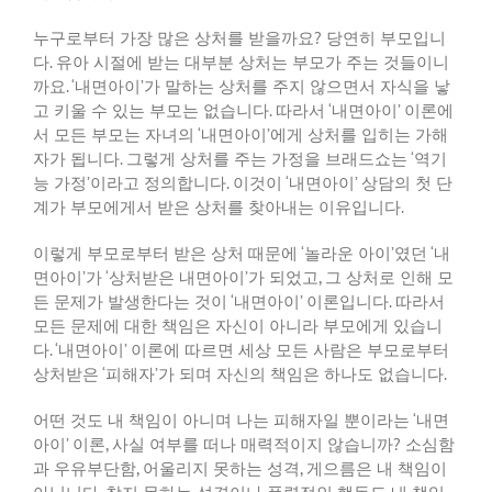
누구로부터 가장 많은 상처를 받을까요
?
당연히 부모입니
다
.
유아 시절에 받는 대부분 상처는 부모가 주는 것들이니
까요
. ‘
내면아이
’
가 말하는 상처를 주지 않으면서 자식을 낳
고 키울 수 있는 부모는 없습니다
.
따라서
‘
내면아이
’
이론에
서 모든 부모는 자녀의
‘
내면아이
’
에게 상처를 입히는 가해
자가 됩니다
.
그렇게 상처를 주는 가정을 브래드쇼는
‘
역기
능 가정
’
이라고 정의합니다
.
이것이
‘
내면아이
’
상담의 첫 단
계가 부모에게서 받은 상처를 찾아내는 이유입니다
.
이렇게 부모로부터 받은 상처 때문에
‘
놀라운 아이
’
였던
‘
내
면아이
’
가
‘
상처받은 내면아이
’
가 되었고
,
그 상처로 인해 모
든 문제가 발생한다는 것이
‘
내면아이
’
이론입니다
.
따라서
모든 문제에 대한 책임은 자신이 아니라 부모에게 있습니
다
. ‘
내면아이
’
이론에 따르면 세상 모든 사람은 부모로부터
상처받은
‘
피해자
’
가 되며 자신의 책임은 하나도 없습니다
.
어떤 것도 내 책임이 아니며 나는 피해자일 뿐이라는
‘
내면
아이
’
이론
,
사실 여부를 떠나 매력적이지 않습니까
?
소심함
과 우유부단함
,
어울리지 못하는 성격
,
게으름은 내 책임이