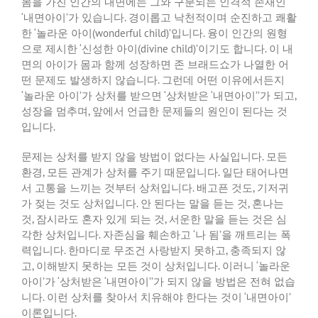
몸을 가진 인간의 내면에는 그와 구분되는 인격적 존재인
‘
내면아이
’
가 있습니다
.
경이롭고 낙천적이며 순진하고 쾌활
한
‘
놀라운 아이
(wonderful child)’
입니다
.
융이 인간의 원형
으로 제시한
‘
신성한 아이
(divine child)’
이기도 합니다
.
이 내
면의 아이가 몸과 함께 성장하면 존 브래드쇼가 나열한 어
떤 문제도 발생하지 않습니다
.
그런데 어떤 이유에서든지
‘
놀라운 아이
’
가 상처를 받으면
‘
상처받은
‘
내면아이
’’
가 되고
,
성장을 멈추며
,
앞에서 언급한 문제들의 원인이 된다는 것
입니다
.
문제는 상처를 받지 않을 방법이 없다는 사실입니다
.
모든
환경
,
모든 관계가 상처를 주기 때문입니다
.
일단 태어나면
서 고통을 느끼는 것부터 상처입니다
.
배고픈 것도
,
기저귀
가 젖는 것도 상처입니다
.
안 된다는 말을 듣는 것
,
혼나는
것
,
잠시라도 혼자 있게 되는 것
,
서운한 말을 듣는 것은 심
각한 상처입니다
.
자존심을 훼손하고
‘
나 됨
’
을 깨트리는 폭
력입니다
.
한마디로 무조건 사랑받지 못하고
,
충족되지 않
고
,
이해받지 못하는 모든 것이 상처입니다
.
이러니
‘
놀라운
아이
’
가
‘
상처받은
‘
내면아이
’’
가 되지 않을 방법은 전혀 없습
니다
.
이런 상처를 찾아서 치유해야 한다는 것이
‘
내면아이
’
이론입니다
.