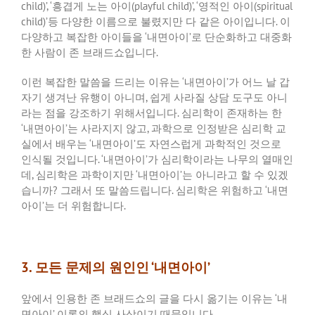
child)’, ‘
흥겹게
노는
아이
(playful child)’, ‘
영적인
아이
(spiritual
child)’
등
다양한
이름으로
불렸지만
다
같은
아이입니다
.
이
다양하고
복잡한
아이들을
‘
내면아이
’
로
단순화하고
대중화
한
사람이
존
브래드쇼입니다
.
이런 복잡한 말씀을 드리는 이유는
‘
내면아이
’
가 어느 날 갑
자기 생겨난 유행이 아니며
,
쉽게 사라질 상담 도구도 아니
라는 점을 강조하기 위해서입니다
.
심리학이 존재하는 한
‘
내면아이
’
는 사라지지 않고
,
과학으로 인정받은 심리학 교
실에서 배우는
‘
내면아이
’
도 자연스럽게 과학적인 것으로
인식될 것입니다
. ‘
내면아이
’
가 심리학이라는 나무의 열매인
데
,
심리학은 과학이지만
‘
내면아이
’
는 아니라고 할 수 있겠
습니까
?
그래서 또 말씀드립니다
.
심리학은 위험하고
‘
내면
아이
’
는 더 위험합니다
.
3. 모든 문제의 원인인 ‘내면아이’
앞에서 인용한 존 브래드쇼의 글을 다시 옮기는 이유는
‘
내
면아이
’
이론의 핵심 사상이기 때문입니다
.