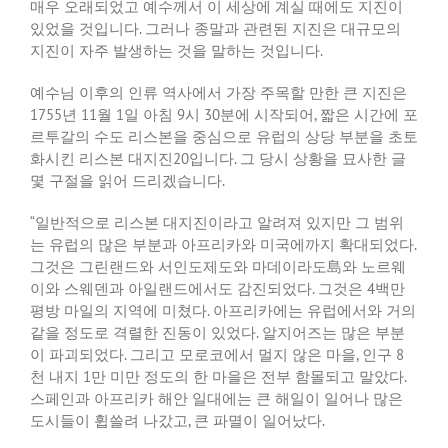
매우
오래되었고
예수께서
이
세상에
계실
때에도
지진이
있었을
것입니다
.
그러나
종말과
관련된
지진은
대규모의
지진이
자주
발생하는
것을
말하는
것입니다
.
예수님
이후의
인류
역사에서
가장
주목할
만한
큰
지진은
1755
년
11
월
1
일
아침
9
시
30
분에
시작되어
,
짧은
시간에
포
르투갈의
수도
리스본을
중심으로
유럽의
상당
부분을
초토
화시킨
리스본
대지진
20
입니다
.
그
당시
상황을
묘사한
글
몇
구절을
읽어
드리겠습니다
.
“
일반적으로
리스본
대지진이라고
알려져
있지만
그
범위
는
유럽의
많은
부분과
아프리카와
미국에까지
확대되었다
.
그것은
그린랜드와
서인도제도와
마데이라도島와
노르웨
이와
스웨덴과
아일랜드에서도
감진되었다
.
그것은
4
백만
평방
마일의
지역에
미쳤다
.
아프리카에는
유럽에서와
거의
같을
정도로
격렬한
진동이
있었다
.
알지어즈는
많은
부분
이
파괴되었다
.
그리고
모로코에서
멀지
않은
마을
,
인구
8
천
내지
1
만
미만
정도의
한
마을은
전부
함몰되고
말았다
.
스페인과
아프리카
해안
일대에는
큰
해일이
일어나
많은
도시들이
휩쓸려
나갔고
,
큰
파멸이
일어났다
.