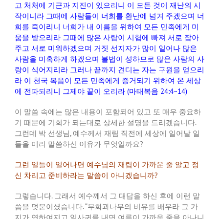
고
처처에
기근과
지진이
있으리니
이
모든
것이
재난의
시
작이니라
그때에
사람들이
너희를
환난에
넘겨
주겠으며
너
희를
죽이리니
너희가
내
이름을
위하여
모든
민족에게
미
움을
받으리라
그때에
많은
사람이
시험에
빠져
서로
잡아
주고
서로
미워하겠으며
거짓
선지자가
많이
일어나
많은
사람을
미혹하게
하겠으며
불법이
성하므로
많은
사람의
사
랑이
식어지리라
그러나
끝까지
견디는
자는
구원을
얻으리
라
이
천국
복음이
모든
민족에게
증거되기
위하여
온
세상
에
전파되리니
그제야
끝이
오리라
(
마태복음
24:4~14)
이
말씀
속에는
많은
내용이
포함되어
있고
또
매우
중요하
기
때문에
기회가
되는대로
상세한
설명을
드리겠습니다
.
그런데
박
선생님
,
예수께서
재림
직전에
세상에
일어날
일
들을
미리
말씀하신
이유가
무엇일까요
?
그런
일들이
일어나면
예수님의
재림이
가까운
줄
알고
정
신
차리고
준비하라는
말씀이
아니겠습니까
?
그렇습니다
.
그래서
예수께서
그
대답을
하신
후에
이런
말
씀을
덧붙이셨습니다
. “
무화과나무의
비유를
배우라
그
가
지가
연하여지고
잎사귀를
내면
여름이
가까운
줄을
아나니