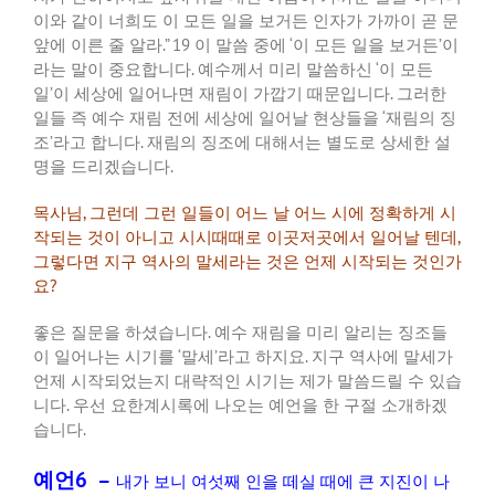
이와
같이
너희도
이
모든
일을
보거든
인자가
가까이
곧
문
앞에
이른
줄
알라
.” 19
이
말씀
중에
‘
이
모든
일을
보거든
’
이
라는
말이
중요합니다
.
예수께서
미리
말씀하신
‘
이
모든
일
’
이
세상에
일어나면
재림이
가깝기
때문입니다
.
그러한
일들
즉
예수
재림
전에
세상에
일어날
현상들을
‘
재림의
징
조
’
라고
합니다
.
재림의
징조에
대해서는
별도로
상세한
설
명을
드리겠습니다
.
목사님
,
그런데
그런
일들이
어느
날
어느
시에
정확하게
시
작되는
것이
아니고
시시때때로
이곳저곳에서
일어날
텐데
,
그렇다면
지구
역사의
말세라는
것은
언제
시작되는
것인가
요
?
좋은
질문을
하셨습니다
.
예수
재림을
미리
알리는
징조들
이
일어나는
시기를
‘
말세
’
라고
하지요
.
지구
역사에
말세가
언제
시작되었는지
대략적인
시기는
제가
말씀드릴
수
있습
니다
.
우선
요한계시록에
나오는
예언을
한
구절
소개하겠
습니다
.
예언6 –
내가
보니
여섯째
인을
떼실
때에
큰
지진이
나