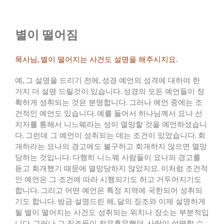
별이 떨어짐
목사님
,
별이
떨어지는
사건도
설명을
해주시지요
.
예
,
그
설명을
드리기
전에
,
성경
예언의
성격에
대하여
한
가지
더
설명
드릴것이
있습니다
.
성경의
모든
예언들이
정
확하게
성취되는
것은
분명합니다
.
그러나
예언
중에는
조
건적인
예언도
있습니다
.
예를
들어서
하나님께서
요나
선
지자를
통해서
니느웨라는
성이
멸망할
것을
예언하셨습니
다
.
그런데
그
예언이
성취되는
데는
조건이
있었습니다
.
회
개하라는
요나의
경고에도
불구하고
회개하지
않으면
멸망
당하는
것입니다
.
다행히
니느웨
사람들이
요나의
경고를
듣고
회개했기
때문에
멸망당하지
않았지요
.
이처럼
조건적
인
예언은
그
조건에
따라
시행되기도
하고
거두어지기도
합니다
.
그리고
어떤
예언은
특정
지역에
국한되어
성취되
기도
합니다
.
방금
설명드린
해
,
달의
징조와
이제
설명하게
될
별이
떨어지는
사건도
성취되는
위치나
장소는
부분적입
니다
.
그러나
그
징조들이
전무후무했던
,
사람이
설명할
수