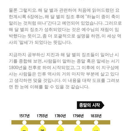
물론
그렇지요
.
해
달
별과
관련하여
처음에
읽어드렸던
요
한계시록
6
장에는
,
해
달
별의
징조
후에
“
하늘이
종이
축이
말리는
것처럼
떠나
”
간다고
예언되어
있었습니다
.
그러므로
해
달
별의
징조가
성취되었다는
것은
예수님의
재림이
임
박했다는
뜻이고
,
좀
더
포괄적으로
설명을
하면
,
이
세상
역
사의
‘
말세
’
가
되었다는
뜻입니다
.
지금까지
공부하신
지진과
해
달
별의
징조들이
일어난
시
기를
종합해
보면
,
사람들이
말하는
종말
혹은
말세는
서기
1800
년을
전후로
하여
시작되었고
,
그
이후에
이
지구상에
사는
사람들은
인류
역사의
거의
마지막
부분에
살고
있다
고
생각하면
맞을
것입니다
.
이
내용을
대략
도표를
그려보
면
한
눈에
이해를
할
수
있을
것
같습니다
.