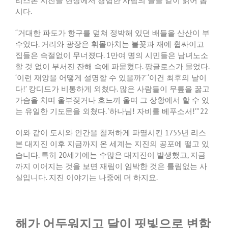
리스본
지진을
현장에서
경험한
사람의
글을
같이
읽어
봅
시다
.
“
거대한
파도가
항구를
덮쳐
정박해
있던
배들을
산산이
부
수었다
.
거리와
광장은
휘몰아치는
불꽃과
재에
휩싸이고
집들은
속절없이
무너졌다
. 1
만여
명의
시민들은
남녀노소
할
것
없이
부서진
잔해
속에
파묻혔다
.
팡글로스가
물었다
.
‘
이런
재앙을
어떻게
설명할
수
있을까
?’ ‘
이건
최후의
날이
다
!’
캉디드가
비통하게
외쳤다
.
많은
사람들이
무릎을
꿇고
가슴을
치며
울부짖거나
흐느껴
울며
그
상황에서
할
수
있
는
유일한
기도문을
외쳤다
. ‘
하나님
!
자비를
베푸소서
!’” 22
이와
같이
도시와
인간을
철저하게
파멸시킨
1755
년
리스
본
대지진
이후
지금까지
온
세계는
지진의
공포에
떨고
있
습니다
.
특히
20
세기에는
수많은
대지진이
발생했고
,
지금
까지
이어지는
것을
보면
재림이
임박한
것은
틀림없는
사
실입니다
.
지진
이야기는
나중에
더
하지요
.
해가 어두워지고 달이 핏빛으로 변함