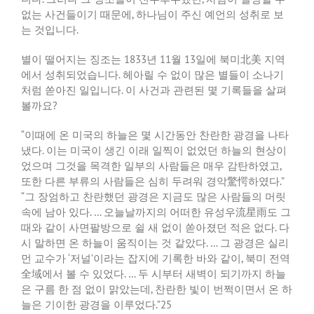
없는
사건들이기
때문에
,
하나님이
주신
예언의
성취로
보
는
것입니다
.
별이
떨어지는
징조는
1833
년
11
월
13
일에
북미北美
지역
에서
성취되었습니다
.
헤아릴
수
없이
많은
별들이
소나기
처럼
쏟아진
일입니다
.
이
사건과
관련된
몇
기록들을
살펴
볼까요
?
“
이때에
온
미국의
하늘은
몇
시간동안
찬란한
광경을
나타
냈다
.
이는
미국이
생긴
이래
일찍이
없었던
하늘의
현상이
었으며
그것을
목격한
일부의
사람들은
매우
감탄하였고
,
또한
다른
부류의
사람들은
심히
두려워
경악驚愕하였다
.”
“
그
장엄하고
찬란했던
광경은
지금도
많은
사람들의
머릿
속에
남아
있다
. …
오늘날까지의
어떠한
유성우流星雨도
그
때와
같이
사면팔방으로
쉴
새
없이
쏟아졌던
적은
없다
.
다
시
말하면
온
하늘이
움직이는
것
같았다
. …
그
광경은
실리
먼
교수가
‘
저널
’
이라는
잡지에
기록한
바와
같이
,
북미
전역
全域에서
볼
수
있었다
. …
두
시부터
새벽이
되기까지
하늘
은
구름
한
점
없이
맑았는데
,
찬란한
빛이
번쩍이면서
온
하
늘은
기이한
광경을
이루었다
.”25