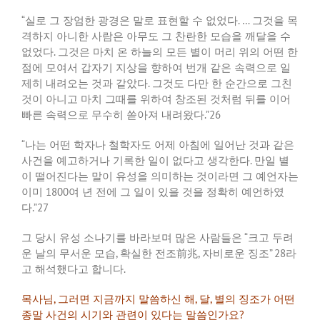
“
실로
그
장엄한
광경은
말로
표현할
수
없었다
. …
그것을
목
격하지
아니한
사람은
아무도
그
찬란한
모습을
깨달을
수
없었다
.
그것은
마치
온
하늘의
모든
별이
머리
위의
어떤
한
점에
모여서
갑자기
지상을
향하여
번개
같은
속력으로
일
제히
내려오는
것과
같았다
.
그것도
다만
한
순간으로
그친
것이
아니고
마치
그때를
위하여
창조된
것처럼
뒤를
이어
빠른
속력으로
무수히
쏟아져
내려왔다
.”26
“
나는
어떤
학자나
철학자도
어제
아침에
일어난
것과
같은
사건을
예고하거나
기록한
일이
없다고
생각한다
.
만일
별
이
떨어진다는
말이
유성을
의미하는
것이라면
그
예언자는
이미
1800
여
년
전에
그
일이
있을
것을
정확히
예언하였
다
.”27
그
당시
유성
소나기를
바라보며
많은
사람들은
“
크고
두려
운
날의
무서운
모습
,
확실한
전조前兆
,
자비로운
징조
” 28
라
고
해석했다고
합니다
.
목사님
,
그러면
지금까지
말씀하신
해
,
달
,
별의
징조가
어떤
종말
사건의
시기와
관련이
있다는
말씀인가요
?