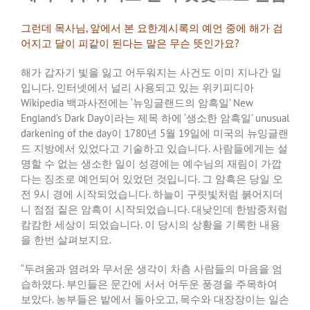
그런데
목사님
,
앞에서
본
요한계시록의
예언
중에
해가
검
어지고
달이
피같이
된다는
말은
무슨
뜻인가요
?
해가
갑자기
빛을
잃고
어두워지는
사건도
이미
지나간
일
입니다
.
인터넷에서
널리
사용되고
있는
위키피디아
Wikipedia
백과사전에는
‘
뉴잉글랜드의
암흑일
’ New
England’s Dark Day
이라는
제목
하에
‘
생소한
암흑일
’ unusual
darkening of the day
이
1780
년
5
월
19
일에
미국의
뉴잉글랜
드
지방에서
있었다고
기술하고
있습니다
.
사람들에게는
설
명할
수
없는
생소한
일이
성경에는
예수님의
재림이
가깝
다는
징조로
예언되어
있었던
것입니다
.
그
암흑은
당일
오
전
9
시
경에
시작되었습니다
.
하늘이
구릿빛처럼
붉어지더
니
점점
짙은
암흑이
시작되었습니다
.
대낮인데
한밤중처럼
캄캄한
세상이
되었습니다
.
이
당시의
상황을
기록한
내용
을
한번
살펴보지요
.
“
두려움과
염려와
무서운
생각이
차츰
사람들의
마음을
엄
습하였다
.
부인들은
문간에
서서
어두운
풍경을
주목하여
보았다
.
농부들은
밭에서
돌아오고
,
목수와
대장장이는
일손