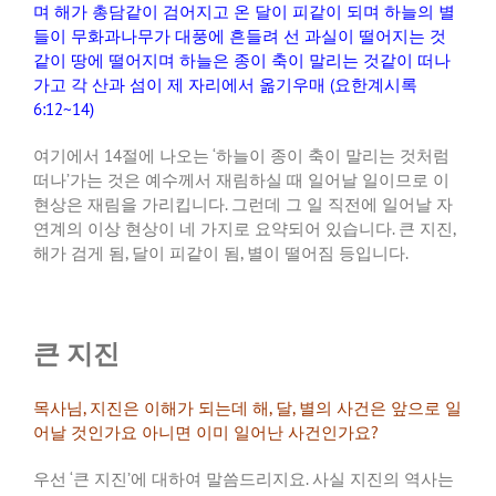
며
해가
총담같이
검어지고
온
달이
피같이
되며
하늘의
별
들이
무화과나무가
대풍에
흔들려
선
과실이
떨어지는
것
같이
땅에
떨어지며
하늘은
종이
축이
말리는
것같이
떠나
가고
각
산과
섬이
제
자리에서
옮기우매
(
요한계시록
6:12~14)
여기에서
14
절에
나오는
‘
하늘이
종이
축이
말리는
것처럼
떠나
’
가는
것은
예수께서
재림하실
때
일어날
일이므로
이
현상은
재림을
가리킵니다
.
그런데
그
일
직전에
일어날
자
연계의
이상
현상이
네
가지로
요약되어
있습니다
.
큰
지진
,
해가
검게
됨
,
달이
피같이
됨
,
별이
떨어짐
등입니다
.
큰 지진
목사님
,
지진은
이해가
되는데
해
,
달
,
별의
사건은
앞으로
일
어날
것인가요
아니면
이미
일어난
사건인가요
?
우선
‘
큰
지진
’
에
대하여
말씀드리지요
.
사실
지진의
역사는