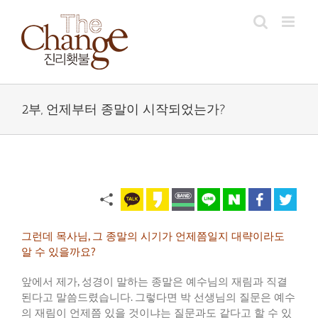
Skip
to
content
2부, 언제부터 종말이 시작되었는가?
그런데
목사님
,
그
종말의
시기가
언제쯤일지
대략이라도
알
수
있을까요
?
앞에서
제가
,
성경이
말하는
종말은
예수님의
재림과
직결
된다고
말씀드렸습니다
.
그렇다면
박
선생님의
질문은
예수
의
재림이
언제쯤
있을
것이냐는
질문과도
같다고
할
수
있