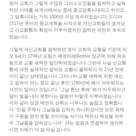
로마
교회가
그렇게
수많은
그리스도인들을
핍박하고
살육
하던
시대를
세계사에서는
중세
종교암흑시대라고
하지요
.
그
암흑시대는
거의
1000
년
이상
계속되었습니다
.
드디어
1517
년
루터의
종교개혁을
시작으로
개신교회들이
생겨났
고
신교新敎의
확장이
이루어졌지만
핍박은
여전히
계속되
었습니다
.
그렇게
개신교회를
핍박하던
로마
교회의
교황들
가운데
비
오
6
세가
1798
년
프랑스
베르티에
Berthie
장군에
의해
체포
됨으로
교황
세력은
일단락되었습니다
.
그런데
사실
신교新
敎에
대한
실제적인
핍박은
교황이
몰락하기
약
25
년
전에
이미
끝난
상태였습니다
.
그러니까
교황
세력에
의한
개신
교
핍박이
어느
정도
끝난
후인
1780
년에
해가
어두워지는
사건이
일어난
것입니다
. “
그날
환난
후에
”
해가
어두워지고
달이
빛을
내지
못한다는
말씀이
이렇게
이루어졌습니다
.
이와
같이
성경
예언의
성취는
너무나도
놀랍고
정확합니
다
. “
만일
주께서
그날들을
감하지
아니하셨더면
모든
육체
가
구원을
얻지
못할
것이어늘
자기의
택하신
백성을
위하
여
그날들을
감하셨느니라
” 24
는
말씀과
연결하여
생각하
시면
이해가
더
잘
되실
겁니다
.