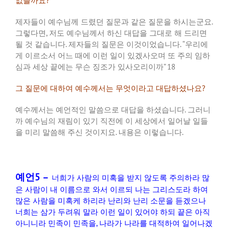
없을까요
?
제자들이
예수님께
드렸던
질문과
같은
질문을
하시는군요
.
그렇다면
,
저도
예수님께서
하신
대답을
그대로
해
드리면
될
것
같습니다
.
제자들의
질문은
이것이었습니다
. “
우리에
게
이르소서
어느
때에
이런
일이
있겠사오며
또
주의
임하
심과
세상
끝에는
무슨
징조가
있사오리이까
” 18
그
질문에
대하여
예수께서는
무엇이라고
대답하셨나요
?
예수께서는
예언적인
말씀으로
대답을
하셨습니다
.
그러니
까
예수님의
재림이
있기
직전에
이
세상에서
일어날
일들
을
미리
말씀해
주신
것이지요
.
내용은
이렇습니다
.
예언5 –
너희가
사람의
미혹을
받지
않도록
주의하라
많
은
사람이
내
이름으로
와서
이르되
나는
그리스도라
하여
많은
사람을
미혹케
하리라
난리와
난리
소문을
듣겠으나
너희는
삼가
두려워
말라
이런
일이
있어야
하되
끝은
아직
아니니라
민족이
민족을
,
나라가
나라를
대적하여
일어나겠