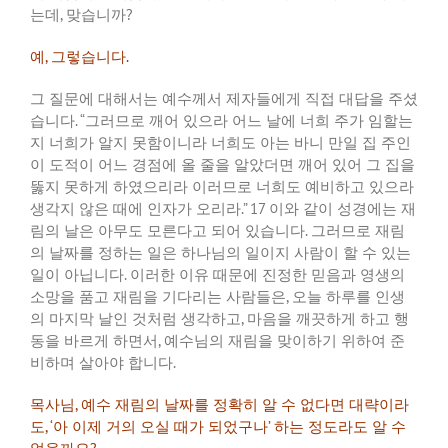
는데
,
맞습니까
?
예
,
그렇습니다
.
그
질문에
대해서는
예수께서
제자들에게
직접
대답을
주셨
습니다
. “
그러므로
깨어
있으라
어느
날에
너희
주가
임할는
지
너희가
알지
못함이니라
너희도
아는
바니
만일
집
주인
이
도적이
어느
경점에
올
줄을
알았더면
깨어
있어
그
집을
뚫지
못하게
하였으리라
이러므로
너희도
예비하고
있으라
생각지
않은
때에
인자가
오리라
.” 17
이와
같이
성경에는
재
림의
날은
아무도
모른다고
되어
있습니다
.
그러므로
재림
의
날짜를
정하는
일은
하나님의
일이지
사람이
할
수
있는
일이
아닙니다
.
이러한
이유
때문에
진정한
믿음과
영생의
소망을
품고
재림을
기다리는
사람들은
,
오늘
하루를
인생
의
마지막
날인
것처럼
생각하고
,
마음을
깨끗하게
하고
행
동을
바르게
하면서
,
예수님의
재림을
맞이하기
위하여
준
비하며
살아야
합니다
.
목사님
,
예수
재림의
날짜를
정확히
알
수
없다면
대략이라
도
, ‘
아
이제
거의
오실
때가
되었구나
’
하는
정도라도
알
수