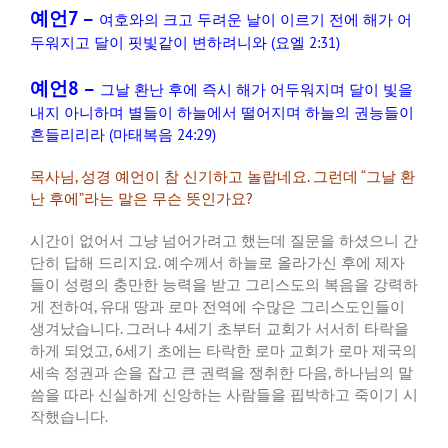
예언7 –
여호와의
크고
두려운
날이
이르기
전에
해가
어
두워지고
달이
핏빛같이
변하려니와
(
요엘
2:31)
예언8 –
그날
환난
후에
즉시
해가
어두워지며
달이
빛을
내지
아니하며
별들이
하늘에서
떨어지며
하늘의
권능들이
흔들리리라
(
마태복음
24:29)
목사님
,
성경
예언이
참
신기하고
놀랍네요
.
그런데
“
그날
환
난
후에
”
라는
말은
무슨
뜻인가요
?
시간이
없어서
그냥
넘어가려고
했는데
질문을
하셨으니
간
단히
답해
드리지요
.
예수께서
하늘로
올라가신
후에
제자
들이
성령의
충만한
능력을
받고
그리스도의
복음을
강력하
게
전하여
,
유대
땅과
로마
전역에
수많은
그리스도인들이
생겨났습니다
.
그러나
4
세기
초부터
교회가
서서히
타락을
하게
되었고
, 6
세기
초에는
타락한
로마
교회가
로마
제국의
세속
정권과
손을
잡고
큰
권력을
쟁취한
다음
,
하나님의
말
씀을
따라
신실하게
신앙하는
사람들을
핍박하고
죽이기
시
작했습니다
.