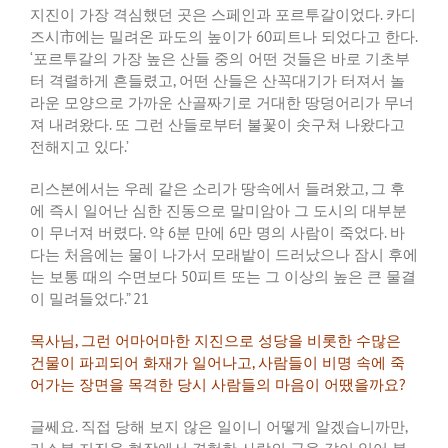
지진이
가장
격심했던
곳은
스페인과
포르투갈이었다
.
카디
즈시市에는
밀려온
파도의
높이가
60
피트나
되었다고
한다
.
‘
포르투갈의
가장
높은
산들
중의
어떤
것들은
바로
기초부
터
격렬하게
흔들렸고
,
어떤
산들은
산꼭대기가
터져서
놀
라운
모양으로
가까운
산골짜기로
거대한
땅덩어리가
무너
져
내려왔다
.
또
그런
산들로부터
불꽃이
솟구쳐
나왔다고
전해지고
있다
.’
리스본에서는
우레
같은
소리가
땅속에서
들려왔고
,
그
후
에
즉시
일어난
심한
진동으로
말미암아
그
도시의
대부분
이
무너져
버렸다
.
약
6
분
만에
6
만
명의
사람이
죽었다
.
바
다는
처음에는
물이
나가서
모래밭이
드러났으나
잠시
후에
는
보통
때의
수면보다
50
피트
또는
그
이상의
높은
큰
물결
이
밀려들었다
.” 21
목사님
,
그런
어마어마한
지진으로
성당을
비롯한
수많은
건물이
파괴되어
화재가
일어나고
,
사람들이
비명
속에
죽
어가는
장면을
목격한
당시
사람들의
마음이
어땠을까요
?
글쎄요
.
직접
당해
보지
않은
일이니
어떻게
알겠습니까만
,