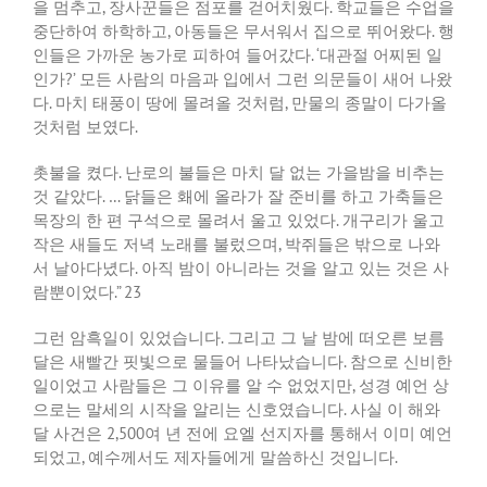
을
멈추고
,
장사꾼들은
점포를
걷어치웠다
.
학교들은
수업을
중단하여
하학하고
,
아동들은
무서워서
집으로
뛰어왔다
.
행
인들은
가까운
농가로
피하여
들어갔다
. ‘
대관절
어찌된
일
인가
?’
모든
사람의
마음과
입에서
그런
의문들이
새어
나왔
다
.
마치
태풍이
땅에
몰려올
것처럼
,
만물의
종말이
다가올
것처럼
보였다
.
촛불을
켰다
.
난로의
불들은
마치
달
없는
가을밤을
비추는
것
같았다
. …
닭들은
홰에
올라가
잘
준비를
하고
가축들은
목장의
한
편
구석으로
몰려서
울고
있었다
.
개구리가
울고
작은
새들도
저녁
노래를
불렀으며
,
박쥐들은
밖으로
나와
서
날아다녔다
.
아직
밤이
아니라는
것을
알고
있는
것은
사
람뿐이었다
.” 23
그런
암흑일이
있었습니다
.
그리고
그
날
밤에
떠오른
보름
달은
새빨간
핏빛으로
물들어
나타났습니다
.
참으로
신비한
일이었고
사람들은
그
이유를
알
수
없었지만
,
성경
예언
상
으로는
말세의
시작을
알리는
신호였습니다
.
사실
이
해와
달
사건은
2,500
여
년
전에
요엘
선지자를
통해서
이미
예언
되었고
,
예수께서도
제자들에게
말씀하신
것입니다
.