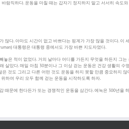
이 바람직하다
.
운동을 마칠 때는 갑자기 정지하지 말고 서서히 속도와
가 많다
.
아마도 시간이 없고 바쁘다는 핑계가 가장 많을 것이다
.
이 
Truman)
대통령은 대통령 중에서도 가장 바쁜 지도자였다
.
 빼놓은 적이 없었다
.
거의 날마다 어디를 가든지 무엇을 하든지 그는
오래 살았다
.
매일 아침
30
분이나 그 이상 걷는 운동은 건강 생활의 수
많은 것도 그리고 다른 어떤 것도 운동을 하지 못할 만큼 중요하지 않
 위하여 우리 모두 함께 걷는 운동을 시작하도록 하자
.
감 때문에 한다든가 또는 경쟁적인 운동을 삼간다
.
에녹은
300
년을 