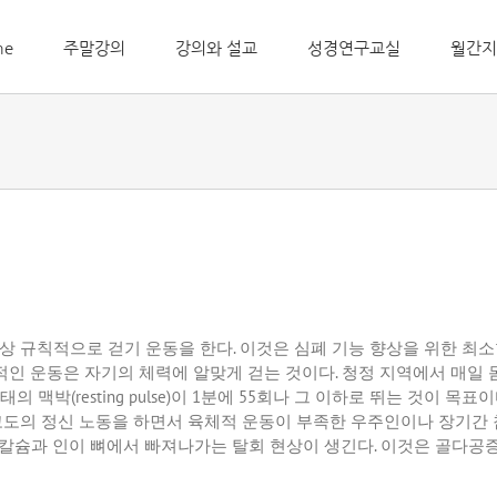
me
주말강의
강의와 설교
성경연구교실
월간지
이상 규칙적으로 걷기 운동을 한다
.
이것은 심폐 기능 향상을 위한 최
적인 운동은 자기의 체력에 알맞게 걷는 것이다
.
청정 지역에서 매일 
상태의 맥박
(resting pulse)
이
1
분에
55
회나 그 이하로 뛰는 것이 목표
고도의 정신 노동을 하면서 육체적 운동이 부족한 우주인이나 장기간 
칼슘과 인이 뼈에서 빠져나가는 탈회 현상이 생긴다
.
이것은 골다공