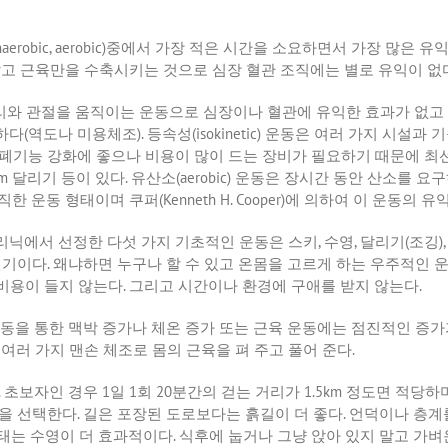
anaerobic, aerobic)
중에서
가장
적은
시간을
소요하면서
가장
많은
유
않고
근육만을
수축시키는
것으로
심장
혈관
조직에는
별로
유익이
없
리와 관절을 움직이는 운동으로 심장이나 혈관에 유익한 효과가 없고
하다
(
역도나 미용체조
).
등속성
(isokinetic)
운동은 여러 가지 시설과 
폐기능 강화에 좋으나 비용이 많이 드는 장비가 필요하기 때문에 최
0m
달리기 등이 있다
.
유산소
(aerobic)
운동은 장시간 동안 산소를 요구
직한 운동 형태이며 쿠퍼
(Kenneth H. Cooper)
에 의하여 이 운동의 유
리닉에서 선정한 다섯 가지 기초적인 운동은 스키
,
수영
,
달리기
(
조깅
)
걷기이다
.
왜냐하면 누구나 할 수 있고 온몸을 고르게 하는 우주적인 
비용이 들지 않는다
.
그리고 시간이나 환경에 구애를 받지 않는다
.
동을 통한 맥박 증가나 체온 증가 또는 근육 운동에는 점진적인 증
.
여러 가지 맨손 체조로 몸의 근육을 펴 주고 풀어 준다
.
.
초보자인 경우
1
일
1
회
20
분간의 걷는 거리가
1.5km
정도면 적당하며
것을 선택한다
.
길은 포장된 도로보다는 흙길이 더 좋다
.
언덕이나 층계를
태는 수영이 더 효과적이다
.
식후에 눕거나 그냥 앉아 있지 말고 가벼