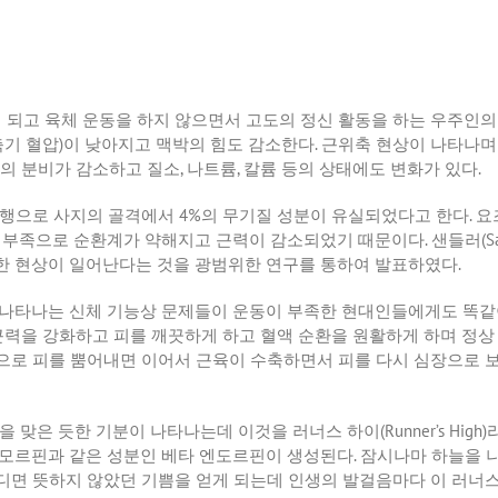
게 되고 육체 운동을 하지 않으면서 고도의 정신 활동을 하는 우주인
축기 혈압
)
이 낮아지고 맥박의 힘도 감소한다
.
근위축 현상이 나타나며
의 분비가 감소하고 질소
,
나트륨
,
칼륨 등의 상태에도 변화가 있다
.
비행으로 사지의 골격에서
4%
의 무기질 성분이 유실되었다고 한다
.
요
동 부족으로 순환계가 약해지고 근력이 감소되었기 때문이다
.
샌들러
(S
한 현상이 일어난다는 것을 광범위한 연구를 통하여 발표하였다
.
 나타나는 신체 기능상 문제들이 운동이 부족한 현대인들에게도 똑같
력을 강화하고 피를 깨끗하게 하고 혈액 순환을 원활하게 하며 정상
으로 피를 뿜어내면 이어서 근육이 수축하면서 피를 다시 심장으로 
을 맞은 듯한 기분이 나타나는데 이것을 러너스 하이
(Runner’s High)
 모르핀과 같은 성분인 베타 엔도르핀이 생성된다
.
잠시나마 하늘을 나
견디면 뜻하지 않았던 기쁨을 얻게 되는데 인생의 발걸음마다 이 러너