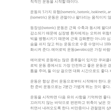
칙적인 운동을 시작할 때이다
.
운동의
5
가지
유형
(isometric, isotonic, isokinetic, 
(isometric)
운동은
관절이나
팔다리는
움직이지
등장성
(isotonic)
운동은 근육 수축과 동시에 팔다
감소되기 때문에 심장병 환자에게는 오히려 위험
빅을 병행시키기 때문에 근육 강화뿐만 아니라 심
숨을 쉬지 않고 하는 운동으로 수중 수영이나
10
화시켜 준다
.
에어로빅 운동
(aerobics)
은 가장 바람
에어로빅 운동에는 많은 종류들이 있지만 쿠퍼클
로빅 운동 중에서도 가장 안전하고 좋은 운동은 
틈을 주며
,
둘 이상 걸으면 대화 시간으로도 좋다
.
운동은 항상 준비 운동으로부터 시작해야 한다
.
운
한 준비 운동으로는
2
분간 가볍게 뛰는 것이 좋다
운동을 시작하면 다음 유의 사항을 기억하면 좋다
끄러지지 않는 바닥으로 편편하고 뒤축이 낮은 
히면서 내려오도록 한다
.
비만증이나 관절염의 상