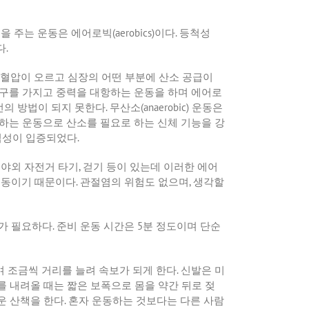
익을
주는
운동은
에어로빅
(aerobics)
이다
.
등척성
다
.
 혈압이 오르고 심장의 어떤 부분에 산소 공급이
기구를 가지고 중력을 대항하는 운동을 하며 에어로
선의 방법이 되지 못한다
.
무산소
(anaerobic)
운동은
하는 운동으로 산소를 필요로 하는 신체 기능을 강
익성이 입증되었다
.
,
야외 자전거 타기
,
걷기 등이 있는데 이러한 에어
운동이기 때문이다
.
관절염의 위험도 없으며
,
생각할
가가 필요하다
.
준비 운동 시간은
5
분 정도이며 단순
 조금씩 거리를 늘려 속보가 되게 한다
.
신발은 미
 내려올 때는 짧은 보폭으로 몸을 약간 뒤로 젖
운 산책을 한다
.
혼자 운동하는 것보다는 다른 사람