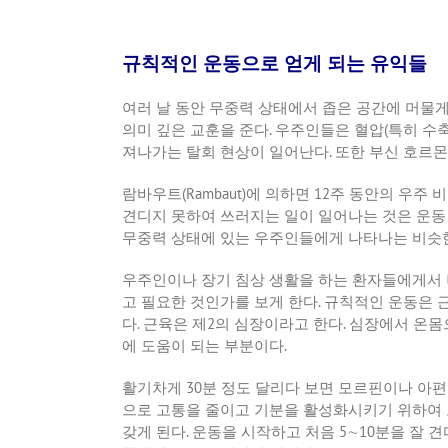
규칙적인 운동으로 얻게 되는 유익들
여러 날 동안 무중력 상태에서 좁은 공간에 머물
의미 깊은 교훈을 준다
.
우주인들은 혈압
(
특히 수
져나가는 탈회 현상이 일어난다
.
또한 부신 호르몬
람바우트
(Rambaut)
에 의하면
12
주 동안의 우주 
견디지 못하여 쓰러지는 일이 일어나는 것은 운
무중력 상태에 있는 우주인들에게 나타나는 비슷
우주인이나 장기 침상 생활을 하는 환자들에게서
고 필요한 것인가를 보게 한다
.
규칙적인 운동은 근
다
.
근육은 제
2
의 심장이라고 한다
.
심장에서 온몸
에 도움이 되는 부분이다
.
활기차게
30
분 정도 달리다 보면 모르핀이나 아편
으로 고통을 줄이고 기분을 활성화시키기 위하여
갖게 된다
.
운동을 시작하고 처음
5
∼
10
분을 잘 