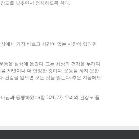
 강도를 낮추면서 정지하도록 한다
.
세상에서 가장 바쁘고 시간이 없는 사람이 있다면
 운동을 실행에 옮겼다
.
그는 최상의 건강을 누리며
명을
20
년이나 더 연장한 것이다
.
운동을 하지 못한
다
.
건강을 잃으면 모든 것을 잃는다
.
추운 겨울에도
하나님과 동행하였다
(
창
5:21, 22).
우리의 건강도 품