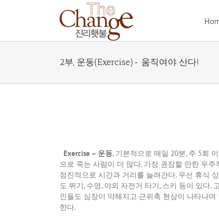
Skip
to
Ho
content
2부, 운동(Exercise)- 움직여야 산다!
Exercise –
운동
,
기본적으로 매일
20
분
,
주
5
회 
으로 죽는 사람이 더 많다
.
가장 권장할 만한 우주
점진적으로 시간과 거리를 늘려간다
.
우선 휴식 
도 뛰기
,
수영
,
야외 자전거 타기
,
스키 등이 있다
.
인들도 심장이 약해지고 근위축 현상이 나타나며 
한다
.