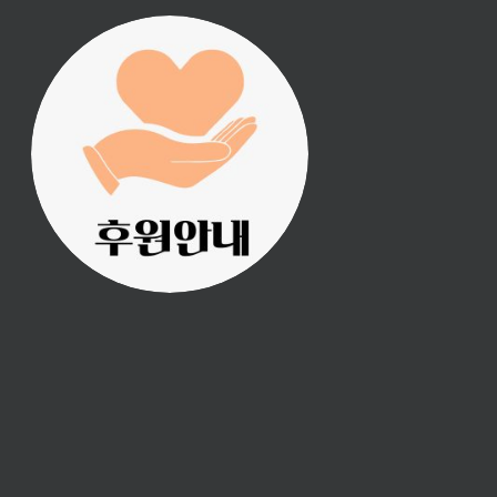
진리횃불 사역은 여러분
의 후원으로 이루어집니
다.