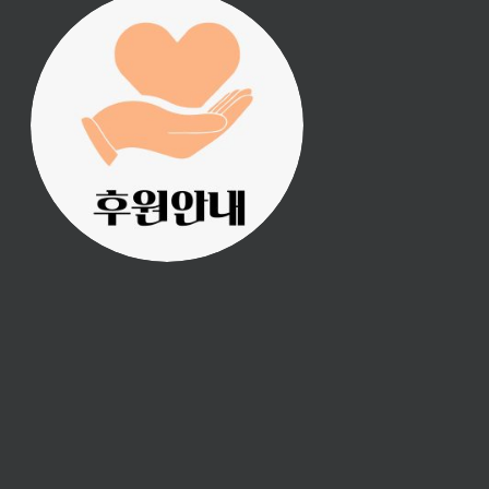
진리횃불 사역은 여러분
의 후원으로 이루어집니
다.