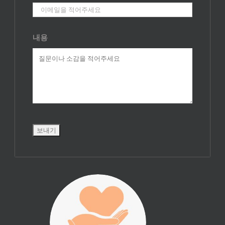
내용
진리횃불 사역은
여러분의 후원으