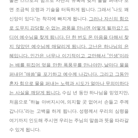
물론 스스로의 힘으로 사탄의 유혹에 맞서 물을 퍼내다 보
면 조금씩 요령과 기술을 터득하게 됩니다. 그래서 “나도 꽤
신앙이 있다.”는 착각에 빠지게 됩니다.
그러나 자신의 힘으
로 도무지 감당할 수 없는 광풍을 만나면 어떻게 될까요? 드
디어 예수님을 찾게 됩니다. 단 한 번도 온 마음을 다해서 찾
지 않았던 예수님께 매달리게 됩니다. 고난은 하나님의 은
혜입니다. 인간은 너무나 이기적이고 교만해서 “인생”이라
는 배를 뒤집어 엎을 만한 폭풍우를 만나야만, 날마다 물을
퍼내던 “애씀”을 포기하고 예수께 나갑니다. 그리고 그동안
혼자 힘으로 물을 퍼내는 노력과 시도가 얼마나 무의미하다
는 사실을 깨닫게 됩니다.
수십 년 동안 하나님을 믿었지만,
처음으로 “하늘 아버지시여, 의지할 곳 없어서 손들고 주께
갑니다.”라는 고백을 하게 됩니다. 성령께서 우리의 심령을
여기까지 인도해 주시면 우리는 주님의 말씀과 뜻을 따라갈
수 있게 됩니다.