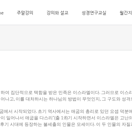
me
주말강의
강의와 설교
성경연구교실
월간지
위하여 집단적으로 택함을 받은 민족은 이스라엘이다
.
그러므로 이스라
일어나고
,
이를 대처하시는 하나님의 방법이 무엇인지
,
그 구도와 성격
애굽에서 시작되었다
.
초기 역사에서는 애굽의 총리로 있던 요셉 덕분
왕이 일어나서 애굽을 다스리
”(
출
1:8)
기 시작하면서 이스라엘은 고난의
후기 시대에 등장하는 불세출의 인물은 모세이다
.
이 두 인물의 자질