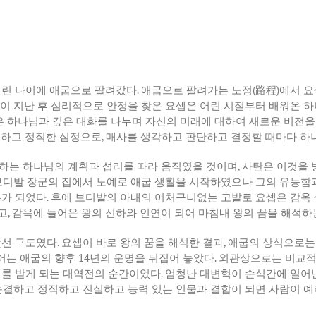
어린 나이에 애굽으로 팔려갔다
.
애굽으로 팔려가는 노정
(
路程
)
에서 요
이 지난 후 심리적으로 안정을 찾은 요셉은 어린 시절부터 배워온 하
셉은 하나님과 깊은 대화를 나누며 자신의 미래에 대하여 새로운 비전
결하고 정직한 심정으로
,
매사를 생각하고 판단하고 결정할 때마다 하
하는 하나님의 계획과 섭리를 따라 움직였을 것이며
,
사탄은 이것을 
보디발 장군의 집에서 노예로 애굽 생활을 시작하였으나 그의 유능함
무가 되었다
.
후에 보디발의 아내의 어처구니없는 고발로 요셉은 감옥 
고
,
감옥에 들어온 왕의 신하와 인연이 되어 마침내 왕의 꿈을 해석하
맞선 구도였다
.
요셉이 바로 왕의 꿈을 해석한 결과
,
애굽의 상식으로는
어는 애굽의 향후
14
년의 운명을 뒤집어 놓았다
.
외관상으로는 비교적
치를 받게 되는 대역전의 순간이었다
.
엄청난 대변혁이 순식간에 일어
순결하고 정직하고 진실하고 능력 있는 인물과 결합이 되면 사람이 예