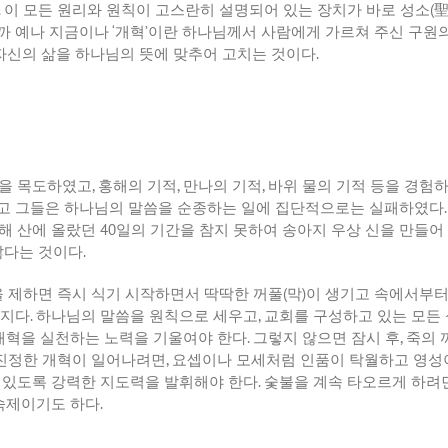
.
이 모든 원리와 원칙이 고스란히 설명되어 있는 장치가 바로 성소
(
까 예나 지금이나
‘
개혁
’
이란 하나님께서 사람에게 가르쳐 주신 구원
자신의 삶을 하나님의 뜻에 맞추어 고치는 것이다
.
을 목도하였고
,
홍해의 기적
,
만나의 기적
,
바위 물의 기적 등을 경험
고 그들은 하나님의 말씀을 순종하는 일에 집단적으로는 실패하였다
해 산에 올랐던
40
일의 기간을 참지 못하여 송아지 우상 신을 만들
않다는 것이다
.
을 제하면 즉시 식기 시작하면서 딱딱한 꺼풀
(
막
)
이 생기고 속에서부터
가지다
.
하나님의 말씀을 원칙으로 세우고
,
교회를 구성하고 있는 모든
 개혁을 실천하는 노력을 기울여야 한다
.
그렇지 않으면 잠시 후
,
죽의 
진정한 개혁이 일어나려면
,
요셉이나 모세처럼 인품이 탁월하고 영성
 있도록 강력한 지도력을 발휘해야 한다
.
숯불을 계속 타오르게 하려면
 숙제이기도 하다
.