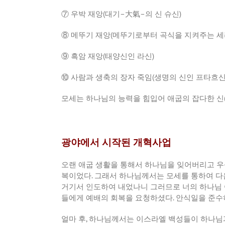
⑦ 우박 재앙
(
대기
–
大氣
–
의 신 슈신
)
⑧ 메뚜기 재앙
(
메뚜기로부터 곡식을 지켜주는 
⑨ 흑암 재앙
(
태양신인 라신
)
⑩ 사람과 생축의 장자 죽임
(
생명의 신인 프타흐
모세는 하나님의 능력을 힘입어 애굽의 잡다한 신
광야에서 시작된 개혁사업
오랜 애굽 생활을 통해서 하나님을 잊어버리고 
복이었다
.
그래서 하나님께서는 모세를 통하여 다
거기서 인도하여 내었나니 그러므로 너의 하나님
들에게 예배의 회복을 요청하셨다
.
안식일을 준수
얼마 후
,
하나님께서는 이스라엘 백성들이 하나님