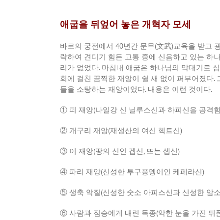
애굽을 뒤엎어 놓은 개혁자 모세
바로의 궁전에서
40
년간 문무
(
文武
)
교육을 받고 
락하여 견디기 힘든 고통 중에 신음하고 있는 하
리가 없었다
.
마침내 애굽은 하나님의 막대기로 
회에 걸친 끔찍한 재앙이 쉴 새 없이 퍼부어졌다
.
들을 소탕하는 재앙이었다
.
내용은 이런 것이다
.
① 피 재앙
(
나일강 신 닐루스신과 하피신을 공격
② 개구리 재앙
(
재생산의 여신 헥트신
)
③ 이 재앙
(
땅의 신인 겝신
,
또는 셉신
)
④ 파리 재앙
(
신성한 투구풍뎅이인 케페라신
)
⑤ 생축 악질
(
신성한 숫소 아피스신과 신성한 암
⑥ 사람과 짐승에게 내린 독종
(
악한 눈을 가진 튀