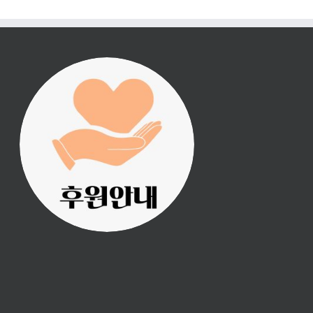
진리횃불 사역은 여러분
의 후원으로 이루어집니
다.