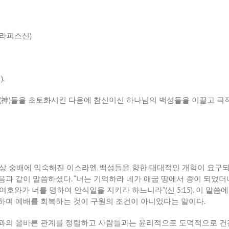
세라피스신
)
신
).
(
神
)
들을 초토화시킨 다음에 참신이신 하나님의 백성들을 이끌고 극
우상 숭배에 익숙해진 이스라엘 백성들을 향한 대대적인 개혁이 요구
음과 같이 말씀하셨다
. “
너는 기억하라 네가 애굽 땅에서 종이 되었더
 여호와가 너를 명하여 안식일을 지키라 하느니라
”(
신
5:15).
이 말씀에
하며 예배를 회복하는 것이 구원의 조건이 아니었다는 말이다
.
과의 올바른 관계를 정립하고 사람들과는 윤리적으로 도덕적으로 건