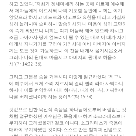
하고 있었다
. “
저희가 겟세마네라 하는 곳에 이르매 예수께
서 제자들에게 이르시되 나의 기도할 동안에 너희는 여기
앉았으라 하시고 베드로와 야고보와 요한을 데리고 가실새
심히 놀라시며 슬퍼하사 말씀하시되 내 마음이 심히 고민하
여 죽게 되었으니 너희는 여기 머물러 깨어 있으라 하시고
조금 나아가사 땅에 엎드리어 될 수 있는 대로 이 때가 자기
에게서 지나가기를 구하여 가라사대 아바 아버지여 아버지
께는 모든 것이 가능하오니 이 잔을 내게서 옮기시옵소서
그러나 나의 원대로 마옵시고 아버지의 원대로 하옵소
서
”(
막
14:32~36).
그리고 그분은 숨을 거두시며 이렇게 절규하셨다
. “
제구시
에 예수께서 크게 소리 지르시되 엘리 엘리 라마 사박다니
하시니 이를 번역하면 나의 하나님
,
나의 하나님
,
어찌하여
나를 버리셨나이까 하는 뜻이라
”(
막
15:34) .
죗값으로 인한 육신적 죽음을
,
하나님께로부터 버림받는 것
처럼 절규하셨던 예수님은
,
죽음에 대하여 소크라테스보다
무지하여 그러셨을까
?
결코 아니다
.
소크라테스가 죽음에
대하여 무지하였던 것이다
.
스스로 만든 철학과 신념으로