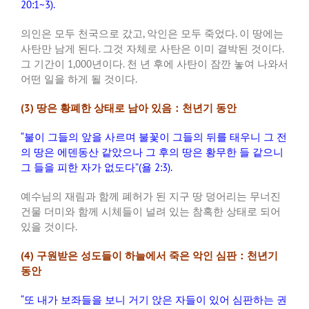
20:1~3).
의인은 모두 천국으로 갔고
,
악인은 모두 죽었다
.
이 땅에는
사탄만 남게 된다
.
그것 자체로 사탄은 이미 결박된 것이다
.
그 기간이
1,000
년이다
.
천 년 후에 사탄이 잠깐 놓여 나와서
어떤 일을 하게 될 것이다
.
(3)
땅은 황폐한 상태로 남아 있음：천년기 동안
“
불이 그들의 앞을 사르며 불꽃이 그들의 뒤를 태우니 그 전
의 땅은 에덴동산 같았으나 그 후의 땅은 황무한 들 같으니
그 들을 피한 자가 없도다
”(
욜
2:3).
예수님의 재림과 함께 폐허가 된 지구 땅 덩어리는 무너진
건물 더미와 함께 시체들이 널려 있는 참혹한 상태로 되어
있을 것이다
.
(4)
구원받은 성도들이 하늘에서 죽은 악인 심판：천년기
동안
“
또 내가 보좌들을 보니 거기 앉은 자들이 있어 심판하는 권