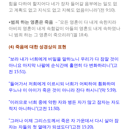
힘을 다하여 할지어다 네가 장차 들어갈 음부에는 일도 없
고 계획도 없고 지식도 없고 지혜도 없음이니라
”(
전
9:10).
•
범죄 하는 영혼은 죽음
­ – “
모든 영혼이 다 내게 속한지라
아비의 영혼이 내게 속함같이 아들의 영혼도 내게 속하였나
니 범죄 하는 그 영혼이 죽으리라
”(
겔
18:4).
(4)
죽음에 대한 성경상의 표현
“
보라 내가 너희에게 비밀을 말하노니 우리가 다 잠잘 것이
아니요 마지막 나팔에 순식간에 홀연히 다 변화하리니
”(
고
전
15:51).
“
들어가서 저희에게 이르시되 너희가 어찌하여 훤화하며
우느냐 이 아이가 죽은 것이 아니라 잔다 하시니
”(
막
5:39).
“
이러므로 너희 중에 약한 자와 병든 자가 많고 잠자는 자도
적지 아니하니
”(
고전
11:30).
“
그러나 이제 그리스도께서 죽은 자 가운데서 다시 살아 잠
자는 자들의 첫 열매가 되셨도다
”(
고전
15:20).