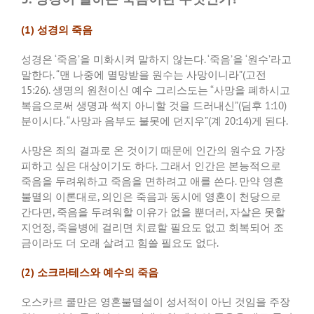
(1)
성경의
죽음
성경은
‘
죽음
’
을 미화시켜 말하지 않는다
. ‘
죽음
’
을
‘
원수
’
라고
말한다
. “
맨 나중에 멸망받을 원수는 사망이니라
”(
고전
15:26).
생명의 원천이신 예수 그리스도는
“
사망을 폐하시고
복음으로써 생명과 썩지 아니할 것을 드러내신
”(
딤후
1:10)
분이시다
. “
사망과 음부도 불못에 던지우
”(
계
20:14)
게 된다
.
사망은 죄의 결과로 온 것이기 때문에 인간의 원수요 가장
피하고 싶은 대상이기도 하다
.
그래서 인간은 본능적으로
죽음을 두려워하고 죽음을 면하려고 애를 쓴다
.
만약 영혼
불멸의 이론대로
,
의인은 죽음과 동시에 영혼이 천당으로
간다면
,
죽음을 두려워할 이유가 없을 뿐더러
,
자살은 못할
지언정
,
죽을병에 걸리면 치료할 필요도 없고 회복되어 조
금이라도 더 오래 살려고 힘쓸 필요도 없다
.
(2)
소크라테스와 예수의 죽음
오스카르 쿨만은 영혼불멸설이 성서적이 아닌 것임을 주장