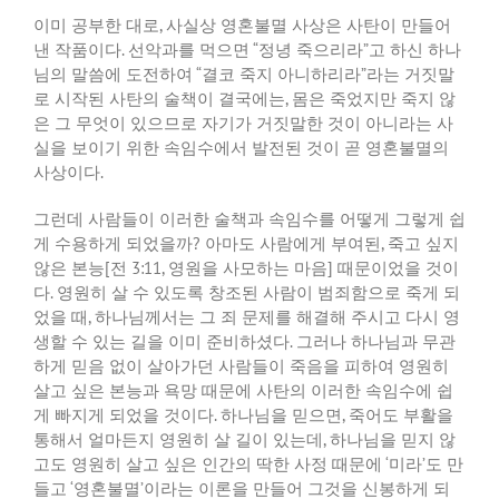
이미 공부한 대로
,
사실상 영혼불멸 사상은 사탄이 만들어
낸 작품이다
.
선악과를 먹으면
“
정녕 죽으리라
”
고 하신 하나
님의 말씀에 도전하여
“
결코 죽지 아니하리라
”
라는 거짓말
로 시작된 사탄의 술책이 결국에는
,
몸은 죽었지만 죽지 않
은 그 무엇이 있으므로 자기가 거짓말한 것이 아니라는 사
실을 보이기 위한 속임수에서 발전된 것이 곧 영혼불멸의
사상이다
.
그런데 사람들이 이러한 술책과 속임수를 어떻게 그렇게 쉽
게 수용하게 되었을까
?
아마도 사람에게 부여된
,
죽고 싶지
않은 본능
[
전
3:11,
영원을 사모하는 마음
]
때문이었을 것이
다
.
영원히 살 수 있도록 창조된 사람이 범죄함으로 죽게 되
었을 때
,
하나님께서는 그 죄 문제를 해결해 주시고 다시 영
생할 수 있는 길을 이미 준비하셨다
.
그러나 하나님과 무관
하게 믿음 없이 살아가던 사람들이 죽음을 피하여 영원히
살고 싶은 본능과 욕망 때문에 사탄의 이러한 속임수에 쉽
게 빠지게 되었을 것이다
.
하나님을 믿으면
,
죽어도 부활을
통해서 얼마든지 영원히 살 길이 있는데
,
하나님을 믿지 않
고도 영원히 살고 싶은 인간의 딱한 사정 때문에
‘
미라
’
도 만
들고
‘
영혼불멸
’
이라는 이론을 만들어 그것을 신봉하게 되