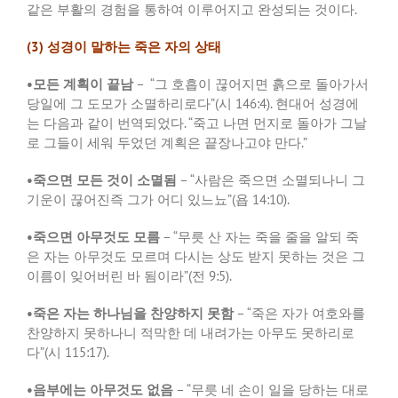
같은 부활의 경험을 통하여 이루어지고 완성되는 것이다
.
(3)
성경이 말하는 죽은 자의 상태
•
모든 계획이 끝남
– ­ “
그 호흡이 끊어지면 흙으로 돌아가서
당일에 그 도모가 소멸하리로다
”(
시
146:4).
현대어 성경에
는 다음과 같이 번역되었다
. “
죽고 나면 먼지로 돌아가 그날
로 그들이 세워 두었던 계획은 끝장나고야 만다
.”
•
죽으면 모든 것이 소멸됨
– “
사람은 죽으면 소멸되나니 그
기운이 끊어진즉 그가 어디 있느뇨
”(
욥
14:10).
•
죽으면 아무것도 모름
– “
무릇 산 자는 죽을 줄을 알되 죽
은 자는 아무것도 모르며 다시는 상도 받지 못하는 것은 그
이름이 잊어버린 바 됨이라
”(
전
9:5).
•
죽은 자는 하나님을 찬양하지 못함
– “
죽은 자가 여호와를
찬양하지 못하나니 적막한 데 내려가는 아무도 못하리로
다
”(
시
115:17).
•
음부에는 아무것도 없음
– “
무릇 네 손이 일을 당하는 대로