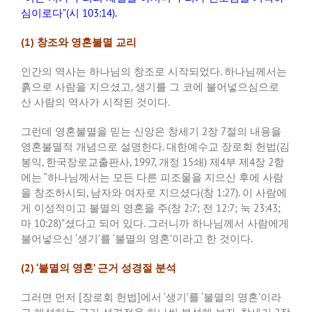
심이로다
”(
시
103:14).
(1)
창조와 영혼불멸 교리
인간의 역사는 하나님의 창조로 시작되었다
.
하나님께서는
흙으로 사람을 지으셨고
,
생기를 그 코에 불어넣으심으로
산 사람의 역사가 시작된 것이다
.
그런데 영혼불멸을 믿는 신앙은 창세기
2
장
7
절의 내용을
영혼불멸적 개념으로 설명한다
.
대한예수교 장로회 헌법
(
김
봉익
,
한국장로교출판사
, 1997,
개정
15
쇄
)
제
4
부 제
4
장
2
항
에는
“
하나님께서는 모든 다른 피조물을 지으신 후에 사람
을 창조하시되
,
남자와 여자로 지으셨다
(
창
1:27).
이 사람에
게 이성적이고 불멸의 영혼을 주
(
창
2:7;
전
12:7;
눅
23:43;
마
10:28)”
셨다고 되어 있다
.
그러니까 하나님께서 사람에게
불어넣으신
‘
생기
’
를
‘
불멸의 영혼
’
이라고 한 것이다
.
(2) ‘
불멸의 영혼
’
근거 성경절 분석
그러면 먼저
[
장로회 헌법
]
에서
‘
생기
’
를
‘
불멸의 영혼
’
이라