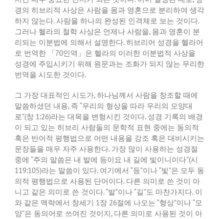
경의 히브리적 사상은 사람을 몸과 영혼으로 분리하여 생각
하지 않는다
.
사람을 하나의 완성된 인격체로 보는 것이다
.
그러나 헬라의 철학 사상은 언제나 사람을
,
몸과 영혼이 분
리되는 이분법에 의해서 설명한다
.
히브리어 성경을 헬라어
로 번역한 「
70
인역」은 헬라의 이러한 이분법적 사상을
성경에 주입시키기 위해 원문과는 조화가 되지 않는 무리한
번역을 시도한 것이다
.
그 가장 대표적인 시도가
,
하나님께서 사람을 창조할 때에
말씀하셨던 내용
,
즉
“
우리의 형상을 따라 우리의 모양대
로
”(
창
1:26)
라는 대목을 변형시킨 것이다
.
성경 기록의 배경
이 되고 있는 히브리 사람들의 문학적 표현 중에는 동의적
혹은 반어적 평행법으로 어떤 내용을 강조 혹은 대비시키는
문장들을 매우 자주 사용한다
.
가장 많이 사용하는 성경절
중에
“
주의 말씀은 내 발에 등이요 내 길에 빛이니이다
”(
시
119:105)
라는 말씀이 있다
.
여기에서
“
등
”
이나
“
빛
”
은 모두 동
의적 평행법으로 사용된 단어이다
.
다른 의미로 쓴 것이 아
니고 같은 의미로 쓴 것이다
. “
발
”
이나
“
길
”
도 마찬가지다
.
이
와 같은 맥락에서 창세기
1
장
26
절에 나오는
“
형상
”
이나
“
모
양
”
은 동의어로 쓰여진 것이지
,
다른 의미로 사용된 것이 아