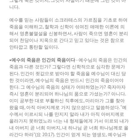
그렇게 죽은 것이지
,
그것이 사실이기 때문에 그런 것이 아
니다
.
예수를 믿는 사람들이 소크라테스의 가르침을 기초로 하여
죽음을 이해하고
,
철학과 신학이 섞여진 애매한 이론에 의
해서 영혼불멸설을 신봉하면서
,
사람이 죽으면 영혼이 분리
되어 천당이나 지옥으로 간다고 믿고 있다는 것은 참으로
안타깝고 통탄할 일이다
.
•
예수의 죽음은 인간의 죽음이다
­-
예수님의 죽음은 인간의
죽음과 다른 것인가
?
그렇다면 신학적으로 심각한 문제가
된다
.
인간이 죗값으로 받아야 할 죽음을 예수님이 대신 당
한 것이라면
,
예수님의 죽음은 반드시 인간의 죽음이어야
한다
.
그 예수님의 죽음의 상태가 어떠하였는가
?
죽자마자
즉시 영혼이 분리되어 하나님의 품으로 가셨는가
?
아니다
.
이미 공부한 대로 부활하신 직후에도
,
마리아가 그를 찾아
왔을 때
,
아직 아버지께로 가지 않으셨다고 말씀하셨다
. “
예
수께서 이르시되 나를 만지지 말라 내가 아직 아버지께로
올라가지 못하였노라 너는 내 형제들에게 가서 이르되 내가
내 아버지 곧 너희 아버지
,
내 하나님 곧 너희 하나님께로 올
라간다 하라
”(
요
20:17).
인간이 얻게 되는 영생도
,
예수님과