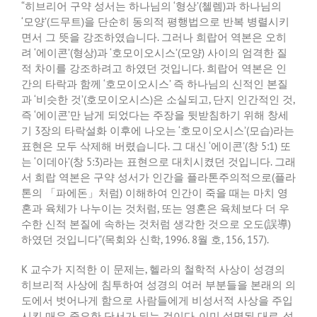
“
히브리어 구약 성서는 하나님의
‘
형상
’(
첼렘
)
과 하나님의
‘
모양
’(
드무트
)
을 단순히 동의적 평행법으로 반복 병렬시키
면서 그 뜻을 강조하였습니다
.
그러나 희랍어 역본은 오히
려
‘
에이콘
’(
형상
)
과
‘
호모이오시스
’(
모양
)
사이의 엄격한 질
적 차이를 강조하려고 하였던 것입니다
.
희랍어 역본은 인
간의 타락과 함께
‘
호모이오시스
’
즉 하나님의 신적인 본질
과
‘
비슷한 것
’(
호모이오시스
)
은 소실되고
,
단지 인간적인 것
,
즉
‘
에이콘
’
만 남게 되었다는 주장을 뒷받침하기 위해 창세
기
3
장의 타락설화 이후에 나오는
‘
호모이오시스
’(
모습
)
라는
표현은 모두 삭제해 버렸습니다
.
그 대신
‘
에이콘
’(
창
5:1)
또
는
‘
이데아
’(
창
5:3)
라는 표현으로 대치시켰던 것입니다
.
그래
서 희랍 역본은 구약 성서가 인간을 플라톤주의적으로
(
플라
톤의 「파에돈」처럼
)
이해하여 인간이 죽을 때는 마치 영
혼과 육체가 나누이는 것처럼
,
또는 영혼은 육체보다 더 우
수한 신적 본질에 속하는 것처럼 생각한 것으로 오도
(
誤導
)
하였던 것입니다
”(
목회와 신학
, 1996. 8
월 호
, 156, 157).
K
교수가 지적한 이 문제는
,
헬라의 철학적 사상이 성경의
히브리적 사상에 침투하여 성경의 여러 부분들을 본래의 의
도에서 벗어나게 함으로 사람들에게 비성서적 사상을 주입
시킨 매우 중요한 단서가 되는 것이다
.
이미 설명된 대로
,
성