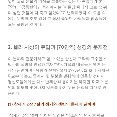
있어 코로 생물의 기식을 호흡하는 것은 다 죽었더라
”(
창
7:22).
「공동번역」 성경에서는
“
마른땅 위에서 코로 숨 쉬
며 살던 것들이 다 죽고 말았다
.”
고 번역하였다
.
이 죽음 속
에는 두말할 것도 없이 그 당시 죽었던 사람들과 짐승들이
모두 포함된 것이다
.
2. 헬라 사상의 유입과 [70인역] 성경의 문제점
이 분야의 전문가라고 할 수 있는 한신대 구약학 교수인
K
박사의 설명을 인용하고자 한다
.
다음의 내용들은 영혼 문
제와 관련하여
<
목회와 신학
>
잡지
1996
년
8
월 호에 게재된
K
교수의 논고 중에서 몇 부분을 발췌하여 인용한 것이다
.
평신도들에게는 다소 난해한 내용이기는 하지만
, K
교수 본
인의 의도를 벗어나지 않도록 하기 위해 문장을 그대로 인
용한다
.
(1)
창세기
2
장
7
절의 생기와 생령의 문제에 관하여
“
창세기
2
장
7
절에 의하면 인간은
‘
땅 표면의 먼지
(
아파르