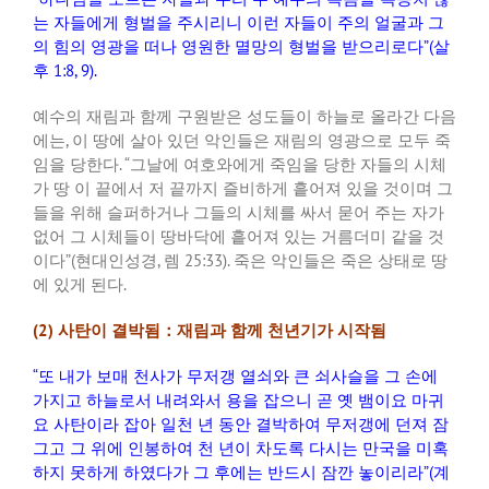
는 자들에게 형벌을 주시리니 이런 자들이 주의 얼굴과 그
의 힘의 영광을 떠나 영원한 멸망의 형벌을 받으리로다
”(
살
후
1:8, 9).
예수의 재림과 함께 구원받은 성도들이 하늘로 올라간 다음
에는
,
이 땅에 살아 있던 악인들은 재림의 영광으로 모두 죽
임을 당한다
. “
그날에 여호와에게 죽임을 당한 자들의 시체
가 땅 이 끝에서 저 끝까지 즐비하게 흩어져 있을 것이며 그
들을 위해 슬퍼하거나 그들의 시체를 싸서 묻어 주는 자가
없어 그 시체들이 땅바닥에 흩어져 있는 거름더미 같을 것
이다
”(
현대인성경
,
렘
25:33).
죽은 악인들은 죽은 상태로 땅
에 있게 된다
.
(2)
사탄이 결박됨：재림과 함께 천년기가 시작됨
“
또 내가 보매 천사가 무저갱 열쇠와 큰 쇠사슬을 그 손에
가지고 하늘로서 내려와서 용을 잡으니 곧 옛 뱀이요 마귀
요 사탄이라 잡아 일천 년 동안 결박하여 무저갱에 던져 잠
그고 그 위에 인봉하여 천 년이 차도록 다시는 만국을 미혹
하지 못하게 하였다가 그 후에는 반드시 잠깐 놓이리라
”(
계