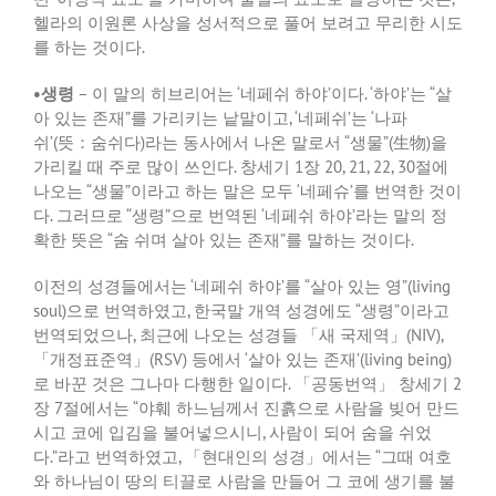
헬라의 이원론 사상을 성서적으로 풀어 보려고 무리한 시도
를 하는 것이다
.
•
생령
–
이 말의 히브리어는
‘
네페쉬 하야
’
이다
. ‘
하야
’
는
“
살
아 있는 존재
”
를 가리키는 낱말이고
, ‘
네페쉬
’
는
‘
나파
쉬
’(
뜻：숨쉬다
)
라는 동사에서 나온 말로서
“
생물
”(
生物
)
을
가리킬 때 주로 많이 쓰인다
.
창세기
1
장
20, 21, 22, 30
절에
나오는
“
생물
”
이라고 하는 말은 모두
‘
네페슈
’
를 번역한 것이
다
.
그러므로
“
생령
”
으로 번역된
‘
네페쉬 하야
’
라는 말의 정
확한 뜻은
“
숨 쉬며 살아 있는 존재
”
를 말하는 것이다
.
이전의 성경들에서는
‘
네페쉬 하야
’
를
“
살아 있는 영
”(living
soul)
으로 번역하였고
,
한국말 개역 성경에도
“
생령
”
이라고
번역되었으나
,
최근에 나오는 성경들 「새 국제역」
(NIV),
「개정표준역」
(RSV)
등에서
‘
살아 있는 존재
’(living being)
로 바꾼 것은 그나마 다행한 일이다
.
「공동번역」 창세기
2
장
7
절에서는
“
야훼 하느님께서 진흙으로 사람을 빚어 만드
시고 코에 입김을 불어넣으시니
,
사람이 되어 숨을 쉬었
다
.”
라고 번역하였고
,
「현대인의 성경」에서는
“
그때 여호
와 하나님이 땅의 티끌로 사람을 만들어 그 코에 생기를 불