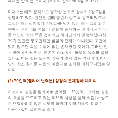
해서는 안 되는 것이다
”(
목회와 신학
, ‘96. 8
월 호
, 157).
K
교수는 매우 정직하고 정확한 논조로 창세기
2
장
7
절을
설명하고 있다
.
인간은 원래 영원히 살도록 창조되었으나
,
그것은 조건적이었다
.
선악과를 먹지 않는 조건 그리고 계
속해서 생명과를 먹을 때 영원히 존재하는 것이다
.
선악과
를 먹으면 정녕 죽을 것이라고 하나님께서 말씀하셨다
(
창
2:17).
인간은 무조건적인 불멸의 존재가 아니었다
.
조건이
맞지 않으면 죽을 수밖에 없는 존재였던 것이다
.
그러한 인
간 속에 하나님께서
“
영혼
”
이라고 하는 불멸의 요소를 넣으
셨다고 하는 것은 도저히 앞뒤가 맞지 않는 억지이며
,
하나
님의 창조 원리를 사람의 마음대로 조작한 어처구니없는 일
이다
.
(2) 70
인역
[
헬라어 번역본
]
성경의 문제점에 대하여
히브리어 성경을 헬라어로 번역한 「
70
인역」에서는
,
성경
의 흐름을 주도하고 있는 히브리 사상을 헬라
[
희랍
]
사상으
로 변형하려고 많은 시도를 하였다
.
이에 대하여
K
교수는
다음과 같이 설명하고 있다
.