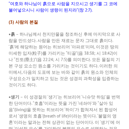
“
여호와 하나님이 흙으로 사람을 지으시고 생기를 그 코에
불어넣으시니 사람이 생령이 된지라
”(
창
2:7).
(3)
사람의
본질
•
흙
–
하나님께서 천지만물을 창조하신 후에 마지막으로 사
람을 만드셨다
.
사람을 만든 재료는 문자 그대로 흙이다
.
‘
흙
’
에 해당하는 원어는 히브리어
‘
아파르
’
이며
,
이것은 땅의
미세한 입자
(
粒子
)
를 가리키는
“
티끌
”(
욥
38:38;
시
18:42)
이
나
“
진토
(
塵土
)”(
욥
22:24;
시
7:5)
를 의미한다
.
모든 물질의 기
본 구성 요소인 원소를 가리키는 것이기도 하다
.
이러한 의
미에서
,
다음의 도표에 보는 바와 같이 흙의 원소와 인체의
구성요소가 일치하고 있는 것은 성경의 과학성을 입증하는
것이기도 하다
.
•
생기
­ –
이 성경절의
‘
생기
’
는 히브리어
‘
니슈맛 하임
’
을 번역
한 단어이다
. “
호흡
”
이라는 뜻을 가진
‘
네솨마
’
와
“
살아 있
음
”(living)
을 뜻하는 히브리어
‘
하이
’
가 합쳐져서 된 합성어
로서
‘
생명의 호흡
’(breath of life)
이라는 뜻이다
. ‘
불멸의 영
혼
’
이라는 말과는 전혀 상관이 없는 단어이다
.
이
‘
생기
’
에 어
떤
‘
이성적 요소
’
를 가미하여 불멸의 요소로 설명하는 것은
,