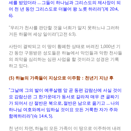
세를 받았더라
…
그들이 하나님과 그리스도의 제사장이 되
어 천 년 동안 그리스도로 더불어 왕 노릇 하리라
”(
계
20:4,
6).
“
우리가 천사를 판단할 것을 너희가 알지 못하느냐 그러하
거든 하물며 세상 일이랴
”(
고전
6:3).
사탄이 결박되고 이 땅이 황폐한 상태로 버려진
1,000
년 기
간 동안 구원받은 성도들은 하늘에서 악인들과 악한 천사들
의 죄악을 심리하는 심판 사업을 할 것이라고 성경은 기록
하고 있다
.
(5)
하늘의 가족들이 지상으로 이주함：천년기 지난 후
“
그날에 그의 발이 예루살렘 앞 곧 동편 감람산에 서실 것이
요 감람산은 그 한가운데가 동서로 갈라져 매우 큰 골짜기
가 되어서 산 절반은 북으로
,
절반은 남으로 옮기고
…
나의
하나님 여호와께서 임하실 것이요 모든 거룩한 자가 주와
함께하리라
”(
슥
14:4, 5).
천 년이 차면
,
하늘의 모든 가족이 이 땅으로 이주하여 내려