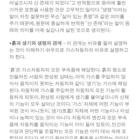
어넣으시자 산 존재가 되었다
.”
고 번역함으로 원어에 훨씬
가까운 표현을 사용한 것은 고무적인 일이다
. “
생령
”
이라는
말이 자칫 잘못하면 무슨
“
살아 있는 혼령
”
과 같은 의미를
주기 때문에
,
원문에 충실하게 번역된
“
산 존재
”
라는 말이 원
래의 의미를 더욱 실감나게 살린 것으로 생각된다
.
•
흙과 생기와 생령의 관계
­ –
이 관계는 비유를 들어 설명하
는 것이 이해하기 쉬우므로 가스자동차의 비유로 설명하고
자 한다
.
‘
흙
’
은 가스자동차의 모든 부속품에 해당한다
.
흙의 원소로
만들어진 사람의 완성된 상태는
,
아직 가스를 주입하지 않
아서 움직이지 못하는 자동차와 같다
. ‘
생기
’
는 가스에 해당
된다
.
자동차에 가스를 주입하면 자동차의 모든 기능이 활
동하게 되듯이
,
완성된 사람에게 생기를 불어넣으니까 신체
의 기능이 모두 살아난 것이다
. ‘
가스
’
자체에 어떤 기능이 부
여된 것이 아니듯이
, ‘
생기
(
호흡
)’
자체에 어떤 기능이나 이성
이나 능력이 있는 것이 아니다
.
자동차의 엔진과 모든 부속
품에 자동차를 움직이는 기능이 이미 들어 있듯이
,
인간의
이성과 판단력을 조절하는 모든 기능은 이미 대뇌 속에 포
함되어 있다가 생기가 들어감으로 활동을 시작하는 것이다
.