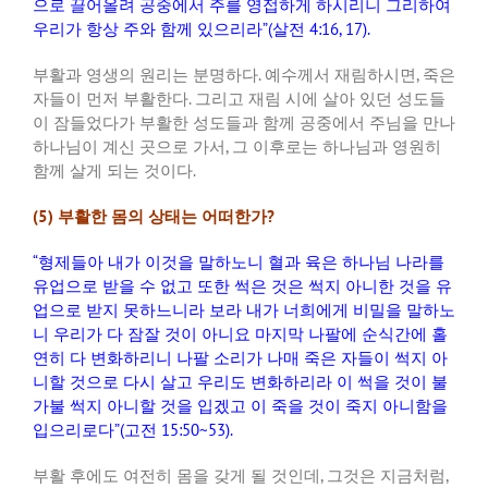
으로 끌어올려 공중에서 주를 영접하게 하시리니 그리하여
우리가 항상 주와 함께 있으리라
”(
살전
4:16, 17).
부활과 영생의 원리는 분명하다
.
예수께서 재림하시면
,
죽은
자들이 먼저 부활한다
.
그리고 재림 시에 살아 있던 성도들
이 잠들었다가 부활한 성도들과 함께 공중에서 주님을 만나
하나님이 계신 곳으로 가서
,
그 이후로는 하나님과 영원히
함께 살게 되는 것이다
.
(5)
부활한 몸의 상태는 어떠한가
?
“
형제들아 내가 이것을 말하노니 혈과 육은 하나님 나라를
유업으로 받을 수 없고 또한 썩은 것은 썩지 아니한 것을 유
업으로 받지 못하느니라 보라 내가 너희에게 비밀을 말하노
니 우리가 다 잠잘 것이 아니요 마지막 나팔에 순식간에 홀
연히 다 변화하리니 나팔 소리가 나매 죽은 자들이 썩지 아
니할 것으로 다시 살고 우리도 변화하리라 이 썩을 것이 불
가불 썩지 아니할 것을 입겠고 이 죽을 것이 죽지 아니함을
입으리로다
”(
고전
15:50~53).
부활 후에도 여전히 몸을 갖게 될 것인데
,
그것은 지금처럼
,