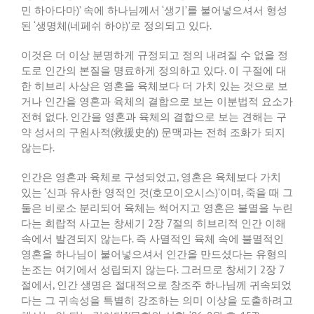
민 하아다마
)’
속에 하나님께서
‘
생기
’
를 불어넣으셔서 형성
된
‘
생명체
(
네페쉬 하야
)’
로 정의되고 있다
.
이것은 더 이상 분명하게 규정되고 정의 내려질 수 없을 정
도로 인간의 본질을 명료하게 정의하고 있다
.
이 구절에 대
한 히브리 사상은 영혼을 육체보다 더 가치 있는 것으로 보
거나 인간을 영혼과 육체의 결합으로 보는 이분법적 요소가
전혀 없다
.
인간을 영혼과 육체의 결합으로 보는 견해는 구
약 성서의 구원사적
(
救援史的
)
문맥과는 전혀 조화가 되지
않는다
.
인간은 영혼과 육체로 구성되었고
,
영혼은 육체보다 가치
있는
‘
신과 유사한 영적인 것
(
호모이오시스
)’
이며
,
죽을 때 그
둘은 비로소 분리되어 육체는 썩어지고 영혼은 불멸을 누린
다는 희랍적 사고는 창세기
2
장
7
절의 히브리적 인간 이해
속에서 발견되지 않는다
.
즉 사멸적인 육체 속에 불멸적인
영혼을 하나님이 불어넣으셔서 인간을 만드셨다는 유형의
논조는 여기에서 성립되지 않는다
.
그러므로 창세기
2
장
7
절에서
,
인간 생명은 절대적으로 창조주 하나님께 귀속되었
다는 그 귀속성을 특별히 강조하는 의미 이상을 도출하려고