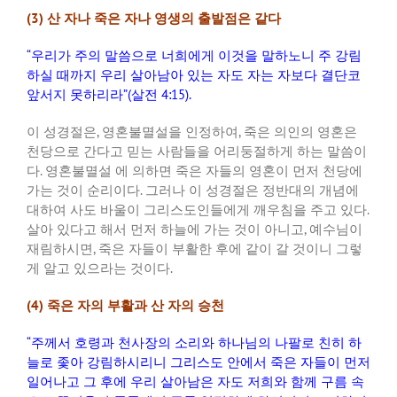
(3)
산 자나 죽은 자나 영생의 출발점은 같다
“
우리가 주의 말씀으로 너희에게 이것을 말하노니 주 강림
하실 때까지 우리 살아남아 있는 자도 자는 자보다 결단코
앞서지 못하리라
”(
살전
4:15).
이 성경절은
,
영혼불멸설을 인정하여
,
죽은 의인의 영혼은
천당으로 간다고 믿는 사람들을 어리둥절하게 하는 말씀이
다
.
영혼불멸설 에 의하면 죽은 자들의 영혼이 먼저 천당에
가는 것이 순리이다
.
그러나 이 성경절은 정반대의 개념에
대하여 사도 바울이 그리스도인들에게 깨우침을 주고 있다
.
살아 있다고 해서 먼저 하늘에 가는 것이 아니고
,
예수님이
재림하시면
,
죽은 자들이 부활한 후에 같이 갈 것이니 그렇
게 알고 있으라는 것이다
.
(4)
죽은 자의 부활과 산 자의 승천
“
주께서 호령과 천사장의 소리와 하나님의 나팔로 친히 하
늘로 좇아 강림하시리니 그리스도 안에서 죽은 자들이 먼저
일어나고 그 후에 우리 살아남은 자도 저희와 함께 구름 속