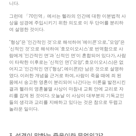
니다
.
그런데 「
70
인역」에서는 헬라의 인간에 대한 이분법적 사
상을 성경에 주입시키기 위한 의도로 이 두 단어를 분리하
여 설명한 것이다
.
“
형상
”
은
‘
인간적인 것
’
으로 해석하여
‘
에이콘
’
으로
, “
모양
”
은
‘
신적인 것
’
으로 해석하여
‘
호모이오시스
’
로 번역함으로 사
람에게
‘
인간적인 면
’
과
‘
신적인 면
’
이 혼합되어 있다가
,
사람
이 타락한 이후로는
‘
신적인 면
’(“
모양
”,
호모이오시스
)
은 없
어지고
‘
인간적인 면
’(“
형상
”,
에이콘
)
만 남은 것으로 설명하
였다
.
이러한 개념을 근거로 하여
,
사람이 죽을 때에 죄 된
몸에서 숭고한 영혼이 분리되어 나간다는 이론을 발전시킨
결과 헬라의 영혼불멸 사상이 마침내 교회 안에 교리로 자
리를 잡게 된 것이다
.
오늘날 이 사상이 대부분의 기독교인
들의 생각과 교리를 지배하고 있다는 것은 참으로 두렵고
놀라운 일이다
.
3. 성경이 말하는 죽음이란 무엇인가?