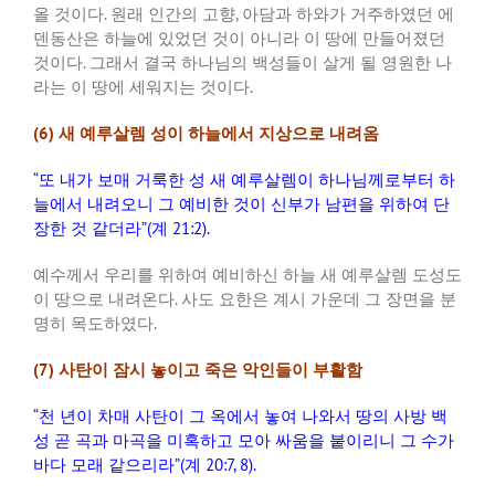
올 것이다
.
원래 인간의 고향
,
아담과 하와가 거주하였던 에
덴동산은 하늘에 있었던 것이 아니라 이 땅에 만들어졌던
것이다
.
그래서 결국 하나님의 백성들이 살게 될 영원한 나
라는 이 땅에 세워지는 것이다
.
(6)
새 예루살렘 성이 하늘에서 지상으로 내려옴
“
또 내가 보매 거룩한 성 새 예루살렘이 하나님께로부터 하
늘에서 내려오니 그 예비한 것이 신부가 남편을 위하여 단
장한 것 같더라
”(
계
21:2).
예수께서 우리를 위하여 예비하신 하늘 새 예루살렘 도성도
이 땅으로 내려온다
.
사도 요한은 계시 가운데 그 장면을 분
명히 목도하였다
.
(7)
사탄이 잠시 놓이고 죽은 악인들이 부활함
“
천 년이 차매 사탄이 그 옥에서 놓여 나와서 땅의 사방 백
성 곧 곡과 마곡을 미혹하고 모아 싸움을 붙이리니 그 수가
바다 모래 같으리라
”(
계
20:7, 8).