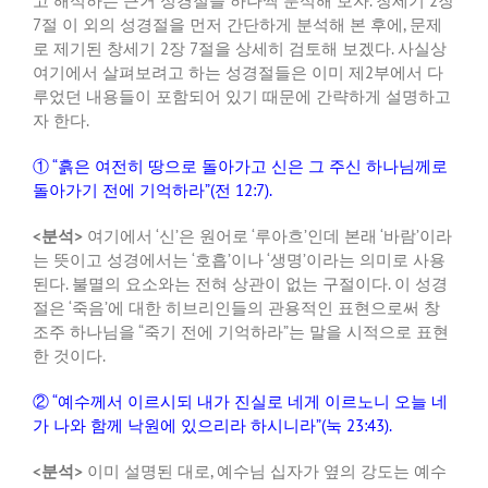
고 해석하는 근거 성경절을 하나씩 분석해 보자
.
창세기
2
장
7
절 이 외의 성경절을 먼저 간단하게 분석해 본 후에
,
문제
로 제기된 창세기
2
장
7
절을 상세히 검토해 보겠다
.
사실상
여기에서 살펴보려고 하는 성경절들은 이미 제
2
부에서 다
루었던 내용들이 포함되어 있기 때문에 간략하게 설명하고
자 한다
.
①
“
흙은 여전히 땅으로 돌아가고 신은 그 주신 하나님께로
돌아가기 전에 기억하라
”(
전
12:7).
<
분석
>
여기에서
‘
신
’
은 원어로
‘
루아흐
’
인데 본래
‘
바람
’
이라
는 뜻이고 성경에서는
‘
호흡
’
이나
‘
생명
’
이라는 의미로 사용
된다
.
불멸의 요소와는 전혀 상관이 없는 구절이다
.
이 성경
절은
‘
죽음
’
에 대한 히브리인들의 관용적인 표현으로써 창
조주 하나님을
“
죽기 전에 기억하라
”
는 말을 시적으로 표현
한 것이다
.
②
“
예수께서 이르시되 내가 진실로 네게 이르노니 오늘 네
가 나와 함께 낙원에 있으리라 하시니라
”(
눅
23:43).
<
분석
>
이미 설명된 대로
,
예수님 십자가 옆의 강도는 예수