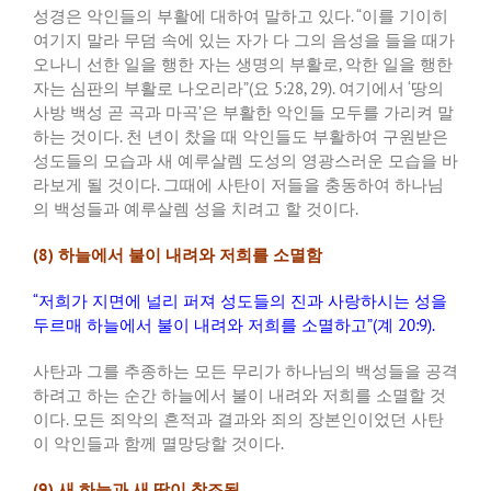
성경은 악인들의 부활에 대하여 말하고 있다
. “
이를 기이히
여기지 말라 무덤 속에 있는 자가 다 그의 음성을 들을 때가
오나니 선한 일을 행한 자는 생명의 부활로
,
악한 일을 행한
자는 심판의 부활로 나오리라
”(
요
5:28, 29).
여기에서
‘
땅의
사방 백성 곧 곡과 마곡
’
은 부활한 악인들 모두를 가리켜 말
하는 것이다
.
천 년이 찼을 때 악인들도 부활하여 구원받은
성도들의 모습과 새 예루살렘 도성의 영광스러운 모습을 바
라보게 될 것이다
.
그때에 사탄이 저들을 충동하여 하나님
의 백성들과 예루살렘 성을 치려고 할 것이다
.
(8)
하늘에서 불이 내려와 저희를 소멸함
“
저희가 지면에 널리 퍼져 성도들의 진과 사랑하시는 성을
두르매 하늘에서 불이 내려와 저희를 소멸하고
”(
계
20:9).
사탄과 그를 추종하는 모든 무리가 하나님의 백성들을 공격
하려고 하는 순간 하늘에서 불이 내려와 저희를 소멸할 것
이다
.
모든 죄악의 흔적과 결과와 죄의 장본인이었던 사탄
이 악인들과 함께 멸망당할 것이다
.
(9)
새 하늘과 새 땅이 창조됨