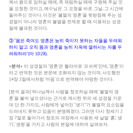
께서 왕으로 임하실 때에
,
즉 재림하실 때에 구원해 주실 것
을 요청한 것이고
,
예수님은 그 요청을 바로 그날
,
그 시간에
들어주신 것이다
.
이것은
‘
불멸의 영혼
’
을 뒷받침해 주는 성
경절이 아니라 영혼의 불멸을 전제로 할 때 이용되는 성경
절에 불과한 것이다
.
③
“
몸은 죽여도 영혼은 능히 죽이지 못하는 자들을 두려워
하지 말고 오직 몸과 영혼을 능히 지옥에 멸하시는 자를 두
려워하라
”(
마
10:28).
<
분석
>
이 성경절의
‘
영혼
’
은 헬라어로
‘
프쉬케
’
인데
, ‘
영혼
’
이
라고 번역한 것은 본문에 조화되지 않는 것이며
,
사도행전
14
장
2
절에서처럼
‘
마음
’
으로 번역해야 마땅한 것이다
.
[
분석 결과
]
하나님께서 사람을 창조하실 때에
‘
불멸의 영
혼
’
을 불어 넣으셨다는 근거로 제시한 위의 세 성경절 가운
데 단 한 가지도
,
사람에게 넣어진
“
생기
”
가 불멸적 요소임을
드러내지 못하고 있음이 분명해졌다
.
그러면 다시 창세기
2
장
7
절로 돌아가서 창조의 과정에서 사용된 세 낱말
‘
흙
’, ‘
생
기
’, ‘
생령
’
을 가지고 사람의 본질에 대하여 살펴보자
.