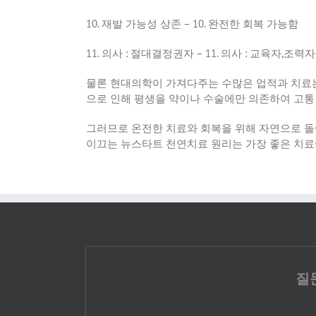
10.
재발 가능성 상존
– 10.
완전한 회복 가능함
11.
의사
:
절대결정권자
– 11.
의사
:
교육자
,
조력자
물론 현대의학이 가져다주는 수많은 업적과 치료는
으로 인해 평생을 약이나 수술에만 의존하여 고통
그러므로 온전한 치료와 회복을 위해 자연으로 
이끄는 뉴스타트 천연치료 원리는 가장 좋은 치
질