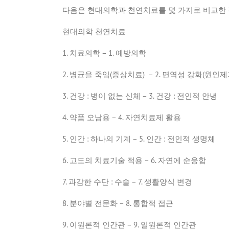
다음은 현대의학과 천연치료를 몇 가지로 비교한
현대의학 천연치료
1.
치료의학
– 1.
예방의학
2.
병균을 죽임
(
증상치료
) – 2.
면역성 강화
(
원인제
3.
건강
:
병이
없는
신체
– 3.
건강
:
전인적
안녕
4.
약품 오남용
– 4.
자연치료제 활용
5.
인간
:
하나의
기계
– 5.
인간
:
전인적
생명체
6.
고도의 치료기술 적용
– 6.
자연에 순응함
7.
과감한 수단
:
수술
– 7.
생활양식 변경
8.
분야별 전문화
– 8.
통합적 접근
9.
이원론적 인간관
– 9.
일원론적 인간관