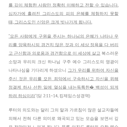
를 깊이 체험한 사람만 정확히 이해하고 전할 수 있습니다.
십자가에 흘려진 그리스도의 피의 은혜를 체험하지 못할
때, 그리스도인 신앙은 크게 빗나가게 됩니다.
“모든 사람에게 구원을 주시는 하나님의 은혜가 나타나 우
리를 양육하시되 경건치 않은 것과 이 세상 정욕을 다 버리
고 근신함과 의로움과 경건함으로 이 세상에 살고
복스러운
소망과 우리의 크신 하나님 구주 예수 그리스도의 영광이
나타나심을 기다리게 하셨으니
그가 우리를 위하여 자신을
주신 것은 우리를 모든 죄악에서 구속하시고 자신을 위해
정결케 하사 선한 일에 열심을 내는독특한� 백성이 되게
하려 하심이라
”(딛 2:11~14, 킹제임스성경역)
루터의 의도와는 달리 그의 말과 가르침이 많은 설교자들에
의해서 전혀 다른 의미로 왜곡되고 있는 모습을 보면서 깊
은 절망마저 느끼게 됩니다. 물론, 아직도 루터와 요한 웨슬