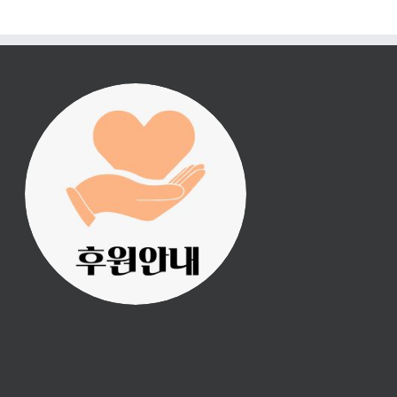
진리횃불 사역은 여러분
의 후원으로 이루어집니
다.