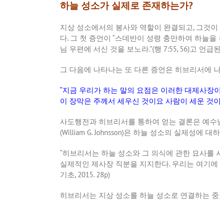
하늘 성소가 실제로 존재하는가?
지상
성소에서의
봉사와
역할이
완결되고
,
그것이
다
.
그
첫
증언이
“
스데반이
성령
충만하여
하늘을
님
우편에
서신
것을
보노라
.”(
행
7:55, 56)
고
언급
그
다음에
나타나는
또
다른
증언은
히브리서에
“
지금
우리가
하는
말의
요점은
이러한
대제사장
이
장막은
주께서
세우신
것이요
사람이
세운
것
사도행전과
히브리서를
통하여
얻는
결론은
예수
(William G. Johnsson)
은
하늘
성소의
실제성에
대하
“
히브리서는
하늘
성소와
그
의식에
관한
묘사를
실제적인
제사장
직분을
지지한다
.
우리는
여기에
기초
, 2015. 28p)
히브리서는
지상
성소를
하늘
성소로
연결하는
중