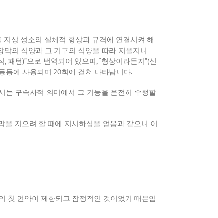
를
지상
성소의
실체적
형상과
규격에
연결시켜
해
장막의
식양과
그
기구의
식양을
따라
지을지니
식
,
패턴
)”
으로
번역되어
있으며
, “
형상이라든지
”(
신
등등에
사용되며
20
회에
걸쳐
나타납니다
.
시는
구속사적
의미에서
그
기능을
온전히
수행할
막을
지으려
할
때에
지시하심을
얻음과
같으니
이
의
첫
언약이
제한되고
잠정적인
것이었기
때문입