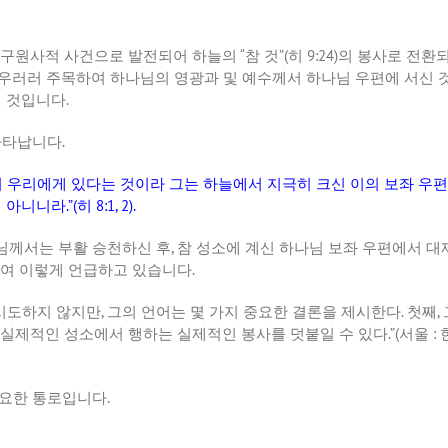
구원사적
사건으로
발전되어
하늘의
“
참
것
”(
히
9:24)
의
봉사로
전환
우러러
주목하여
하나님의
영광과
및
예수께서
하나님
우편에
서신
된
것입니다
.
나타납니다
.
이
우리에게
있다는
것이라
그는
하늘에서
지극히
크신
이의
보좌
우편
이
아니니라
.”(
히
8:1, 2).
님께서는
부활
승천하신
후
,
참
성소에
계신
하나님
보좌
우편에서
대
여
이렇게
언급하고
있습니다
.
시도하지
않지만
,
그의
언어는
몇
가지
중요한
결론을
제시한다
.
첫째
,
실제적인
성소에서
행하는
실제적인
봉사를
덧붙일
수
있다
.”(
서울
:
요한
통로입니다
.