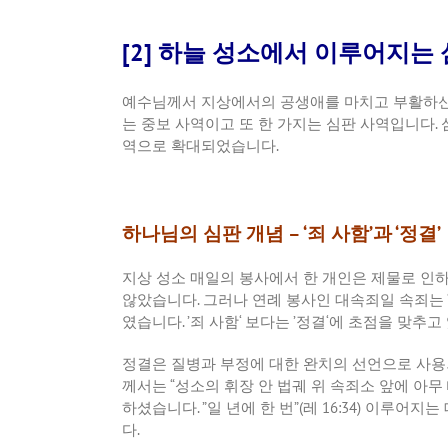
[2] 하늘 성소에서 이루어지는 
예수님께서
지상에서의
공생애를
마치고
부활하
는
중보
사역이고
또
한
가지는
심판
사역입니다
.
역으로
확대되었습니다
.
하나님의 심판 개념 – ‘죄 사함’과 ‘정결’
지상
성소
매일의
봉사에서
한
개인은
제물로
인
않았습니다
.
그러나
연례
봉사인
대속죄일
속죄는
였습니다
. ’
죄
사함
‘
보다는
’
정결
‘
에
초점을
맞추고
정결은
질병과
부정에
대한
완치의
선언으로
사용
께서는
“
성소의
휘장
안
법궤
위
속죄소
앞에
아무
하셨습니다
. ”
일
년에
한
번
”(
레
16:34)
이루어지는
다
.