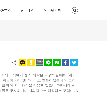
<변화>
i-라디오
인터넷교회
님께서
모세에게
성소
제작을
요구하실
때에
“
내가
라
지을지니라
”(
출
25:8,9)
고
말씀하셨습니다
.
그리
려
할
때에
지시하심을
얻음과
같으니
가라사대
삼
절들을
무시하거나
자의적으로
해석하는
것입니다
.