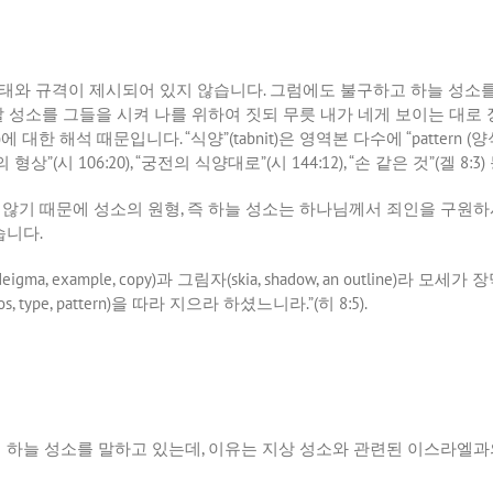
태와
규격이
제시되어
있지
않습니다
.
그럼에도
불구하고
하늘
성소
할
성소를
그들을
시켜
나를
위하여
짓되
무릇
내가
네게
보이는
대로
)
에
대한
해석
때문입니다
. “
식양
”(tabnit)
은
영역본
다수에
“pattern (
양
의
형상
”(
시
106:20), “
궁전의
식양대로
”(
시
144:12), “
손
같은
것
”(
겔
8:3)
않기
때문에
성소의
원형
,
즉
하늘
성소는
하나님께서
죄인을
구원하
습니다
.
eigma, example, copy)
과
그림자
(skia, shadow, an outline)
라
모세가
장
os, type, pattern)
을
따라
지으라
하셨느니라
.”(
히
8:5).
서
하늘
성소를
말하고
있는데
,
이유는
지상
성소와
관련된
이스라엘과