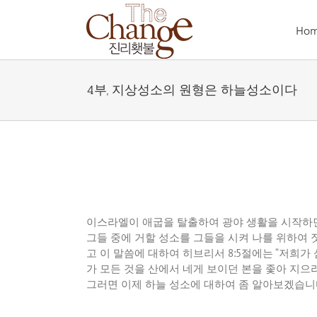
Skip
to
Ho
content
4부, 지상성소의 원형은 하늘성소이다
이스라엘이
애굽을
탈출하여
광야
생활을
시작하
그들
중에
거할
성소를
그들을
시켜
나를
위하여
고
이
말씀에
대하여
히브리서
8:5
절에는
“
저희가
가
모든
것을
산에서
네게
보이던
본을
좇아
지으
그러면
이제
하늘
성소에
대하여
좀
알아보겠습니