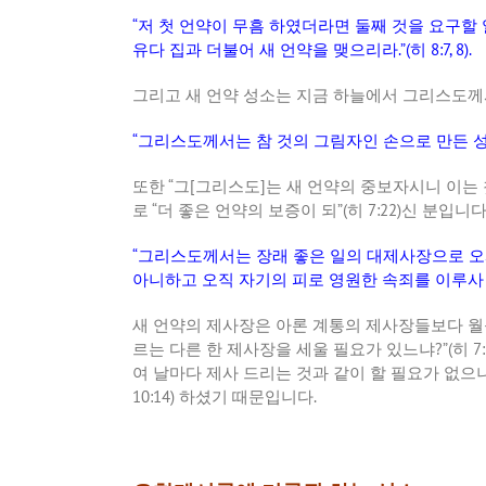
“
저
첫
언약이
무흠
하였더라면
둘째
것을
요구할
유다
집과
더불어
새
언약을
맺으리라
.”(
히
8:7, 8).
그리고
새
언약
성소는
지금
하늘에서
그리스도께
“
그리스도께서는
참
것의
그림자인
손으로
만든
또한
“
그
[
그리스도
]
는
새
언약의
중보자시니
이는
로
“
더
좋은
언약의
보증이
되
”(
히
7:22)
신
분입니
“
그리스도께서는
장래
좋은
일의
대제사장으로
오
아니하고
오직
자기의
피로
영원한
속죄를
이루사
새
언약의
제사장은
아론
계통의
제사장들보다
월
르는
다른
한
제사장을
세울
필요가
있느냐
?”(
히
7:
여
날마다
제사
드리는
것과
같이
할
필요가
없으
10:14)
하셨기
때문입니다
.