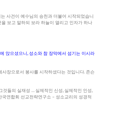
되는
사건이
예수님의
승천과
더불어
시작되었습니
것을
보고
말하되
보라
하늘이
열리고
인자가
하나
에
앉으셨으니
,
성소와
참
장막에서
섬기는
이시라
제사장으로서
봉사를
시작하셨다는
것입니다
.
존슨
그것들의
실재성
…
실제적인
신성
,
실제적인
인성
,
한국연합회
선교전략연구소
–
성소교리의
성경적