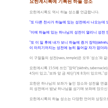
요한계시록에 기록된 하늘 성소
요한계시록도
역시
하늘
성소를
언급합니다
.
“
또
다른
천사가
하늘에
있는
성전에서
나오는데
“
이에
하늘에
있는
하나님의
성전이
열리니
성전
“
또
이
일
후에
내가
보니
하늘에
증거
장막
(skēnēs
이
마치기까지는
성전에
능히
들어갈
자가
없더라
이
구절들의
성전
(naos, temple)
은
모두
’
성소
‘
와
같
요한계시록
15:5
에
쓰인
“
장막
”(skēnēs, tabernacle)
4:5)
이
있고
, “
보좌
앞
금
제단
”(
계
8:3)
이
있으며
, “
성
요한은
하나님의
보좌가
놓인
장소와
성전을
연결
의
성전에서
밤낮
하나님을
섬기매
보좌에
앉으신
요한계시록의
하늘
성소는
다양한
언어와
상징으