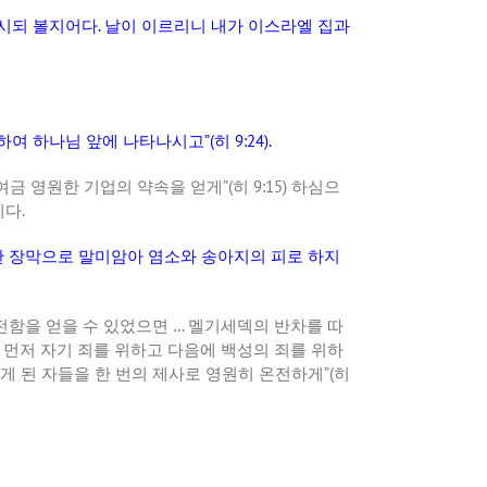
시되
볼지어다
.
날이
이르리니
내가
이스라엘
집과
하여
하나님
앞에
나타나시고
”(
히
9:24).
여금
영원한
기업의
약속을
얻게
”(
히
9:15)
하심으
니다
.
한
장막으로
말미암아
염소와
송아지의
피로
하지
전함을
얻을
수
있었으면
…
멜기세덱의
반차를
따
먼저
자기
죄를
위하고
다음에
백성의
죄를
위하
게
된
자들을
한
번의
제사로
영원히
온전하게
”(
히