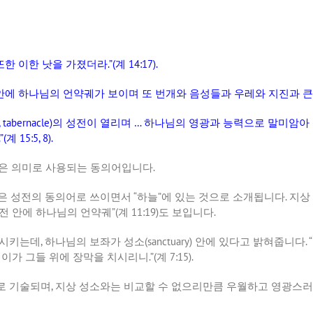
또한
이한
낫을
가졌더라
.”(
계
14:17).
안에
하나님의
언약궤가
보이며
또
번개와
음성들과
우레와
지진과
큰
, tabernacle)
의
성전이
열리며
…
하나님의
영광과
능력으로
말미암아
.”(
계
15:5, 8).
은
의미로
사용되는
동의어입니다
.
은
성전의
동의어로
쓰이면서
“
하늘
”
에
있는
것으로
소개됩니다
.
지상
전
안에
하나님의
언약궤
”(
계
11:19)
도
보입니다
.
시키는데
,
하나님의
보좌가
성소
(sanctuary)
안에
있다고
밝혀줍니다
. “
이가
그들
위에
장막을
치시리니
.”(
계
7:15).
로
기술되며
,
지상
성소와는
비교할
수
없으리만큼
우월하고
영광스러