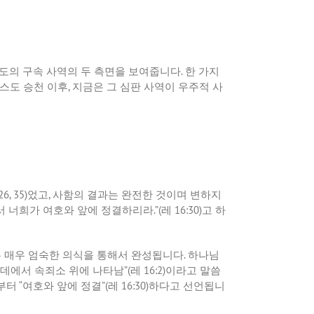
도의
구속
사역의
두
측면을
보여줍니다
.
한
가지
스도
승천
이후
,
지금은
그
심판
사역이
우주적
사
26, 35)
었고
,
사함의
결과는
완전한
것이며
변하지
서
너희가
여호와
앞에
정결하리라
.”(
레
16:30)
고
하
은
매우
엄숙한
의식을
통해서
완성됩니다
.
하나님
데에서
속죄소
위에
나타남
”(
레
16:2)
이라고
말씀
부터
“
여호와
앞에
정결
”(
레
16:30)
하다고
선언됩니