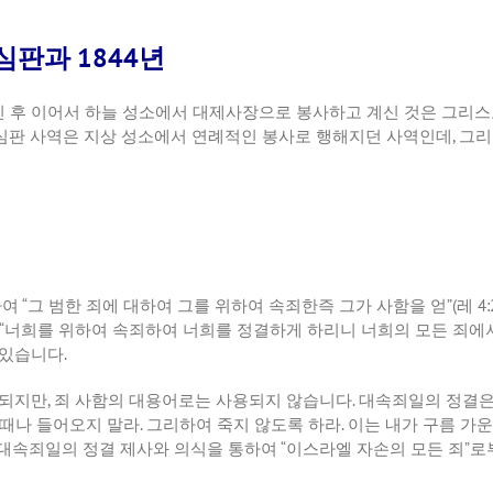
심판과 1844년
신
후
이어서
하늘
성소에서
대제사장으로
봉사하고
계신
것은
그리스
심판
사역은
지상
성소에서
연례적인
봉사로
행해지던
사역인데
,
그리
하여
“
그
범한
죄에
대하여
그를
위하여
속죄한즉
그가
사함을
얻
”(
레
4:
“
너희를
위하여
속죄하여
너희를
정결하게
하리니
너희의
모든
죄에
있습니다
.
되지만
,
죄
사함의
대용어로는
사용되지
않습니다
.
대속죄일의
정결
때나
들어오지
말라
.
그리하여
죽지
않도록
하라
.
이는
내가
구름
가운
대속죄일의
정결
제사와
의식을
통하여
“
이스라엘
자손의
모든
죄
”
로