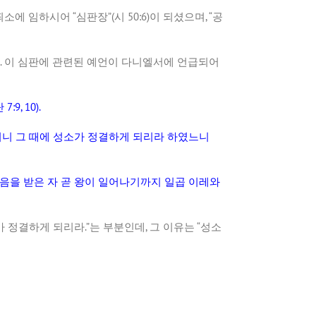
죄소에
임하시어
“
심판장
”(
시
50:6)
이
되셨으며
, “
공
.
이
심판에
관련된
예언이
다니엘서에
언급되어
단
7:9, 10).
지니
그
때에
성소가
정결하게
되리라
하였느니
음을
받은
자
곧
왕이
일어나기까지
일곱
이레와
가
정결하게
되리라
.”
는
부분인데
,
그
이유는
“
성소