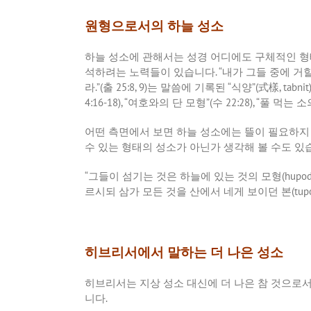
원형으로서의 하늘 성소
하늘
성소에
관해서는
성경
어디에도
구체적인
형
석하려는
노력들이
있습니다
. “
내가
그들
중에
거
라
.”(
출
25:8, 9)
는
말씀에
기록된
“
식양
”(
式樣
, tabnit
4:16-18), “
여호와의
단
모형
”(
수
22:28), “
풀
먹는
소
어떤
측면에서
보면
하늘
성소에는
뜰이
필요하지
수
있는
형태의
성소가
아닌가
생각해
볼
수도
있
“
그들이
섬기는
것은
하늘에
있는
것의
모형
(hupod
르시되
삼가
모든
것을
산에서
네게
보이던
본
(tup
히브리서에서 말하는 더 나은 성소
히브리서는
지상
성소
대신에
더
나은
참
것으로
니다
.