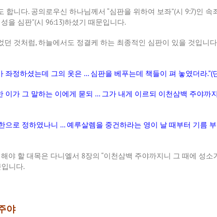
도
합니다
.
공의로우신
하나님께서
“
심판을
위하여
보좌
”(
시
9:7)
인
속
백성을
심판
”(
시
96:13)
하셨기
때문입니다
.
었던
것처럼
,
하늘에서도
정결케
하는
최종적인
심판이
있을
것입니다
가
좌정하셨는데
그의
옷은
…
심판을
베푸는데
책들이
펴
놓였더라
.”(
한
이가
그
말하는
이에게
묻되
…
그가
내게
이르되
이천삼백
주야까
한으로
정하였나니
…
예루살렘을
중건하라는
영이
날
때부터
기름
부
시해야
할
대목은
다니엘서
8
장의
“
이천삼백
주야까지니
그
때에
성소
문입니다
.
주야