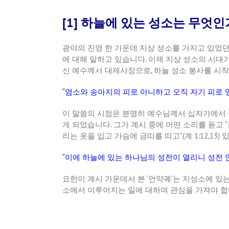
[1] 하늘에 있는 성소는 무엇인
광야의
진영
한
가운데
지상
성소를
가지고
있었
에
대해
말하고
있습니다
.
이제
지상
성소의
시대
신
예수께서
대제사장으로
,
하늘
성소
봉사를
시작
“
염소와
송아지의
피로
아니하고
오직
자기
피로
이
말씀의
시점은
분명히
예수님께서
십자가에서
게
되었습니다
.
그가
계시
중에
어떤
소리를
듣고
“
리는
옷을
입고
가슴에
금띠를
띠고
”(
계
1:12,13)
“
이에
하늘에
있는
하나님의
성전이
열리니
성전
요한이
계시
가운데서
본
‘
언약궤
’
는
지성소에
있
소에서
이루어지는
일에
대하여
관심을
가져야
합