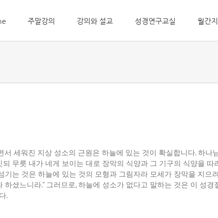
me
주말강의
강의와 설교
성경연구교실
월간지
면서
세워진
지상
성소의
근원은
하늘에
있는
것이
확실합니다
.
하나
짓되
무릇
내가
네게
보이는
대로
장막의
식양과
그
기구의
식양을
따
섬기는
것은
하늘에
있는
것의
모형과
그림자라
모세가
장막을
지으
라
하셨느니라
.”
그러므로
,
하늘에
성소가
없다고
말하는
것은
이
성경
다
.