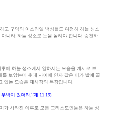
하고
구약의
이스라엘
백성들도
여전히
하늘
성소
가
아니라
,
하늘
성소로
눈을
돌려야
합니다
.
승천하
이후에
하늘
성소에서
일하시는
모습을
계시로
보
대를
보았는데
촛대
사이에
인자
같은
이가
발에
끌
고
있는
모습은
제사장의
복장입니다
.
우박이
있더라
.”(
계
11:19).
미가
사라진
이후로
모든
그리스도인들은
하늘
성