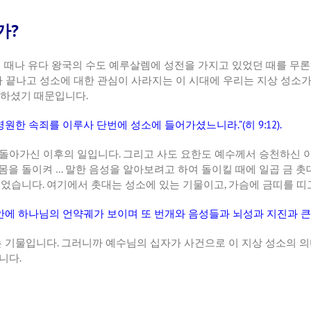
가?
던
때나
유다
왕국의
수도
예루살렘에
성전을
가지고
있었던
때를
무론
가
끝나고
성소에
대한
관심이
사라지는
이
시대에
우리는
지상
성소
하셨기
때문입니다
.
영원한
속죄를
이루사
단번에
성소에
들어가셨느니라
.”(
히
9:12).
돌아가신
이후의
일입니다
.
그리고
사도
요한도
예수께서
승천하신
몸을
돌이켜
…
말한
음성을
알아보려고
하여
돌이킬
때에
일곱
금
촛
있었습니다
.
여기에서
촛대는
성소에
있는
기물이고
,
가슴에
금띠를
띠
안에
하나님의
언약궤가
보이며
또
번개와
음성들과
뇌성과
지진과
큰
는
기물입니다
.
그러니까
예수님의
십자가
사건으로
이
지상
성소의
의
니다
.