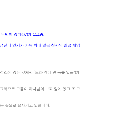
우박이
있더라
.”(
계
11:19).
성전에
연기가
가득
차매
일곱
천사의
일곱
재앙
성소에
있는
것처럼
“
보좌
앞에
켠
등불
일곱
”(
계
그러므로
그들이
하나님의
보좌
앞에
있고
또
그
운
곳으로
묘사되고
있습니다
.