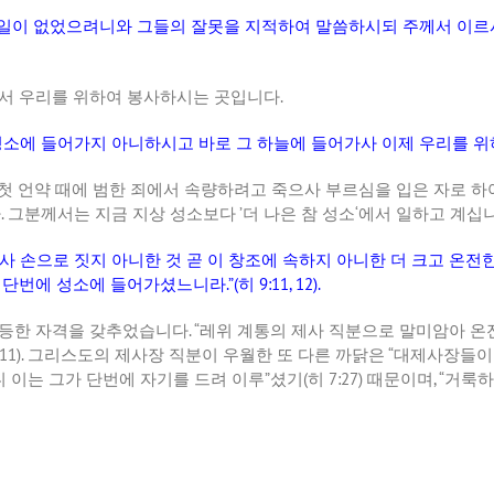
일이
없었으려니와
그들의
잘못을
지적하여
말씀하시되
주께서
이르
서
우리를
위하여
봉사하시는
곳입니다
.
성소에
들어가지
아니하시고
바로
그
하늘에
들어가사
이제
우리를
위
첫
언약
때에
범한
죄에서
속량하려고
죽으사
부르심을
입은
자로
하
다
.
그분께서는
지금
지상
성소보다
’
더
나은
참
성소
‘
에서
일하고
계십
사
손으로
짓지
아니한
것
곧
이
창조에
속하지
아니한
더
크고
온전
단번에
성소에
들어가셨느니라
.”(
히
9:11, 12).
등한
자격을
갖추었습니다
. “
레위
계통의
제사
직분으로
말미암아
온
11).
그리스도의
제사장
직분이
우월한
또
다른
까닭은
“
대제사장들이
니
이는
그가
단번에
자기를
드려
이루
”
셨기
(
히
7:27)
때문이며
, “
거룩하