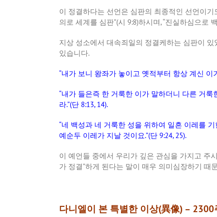
이
정결하다는
선언은
심판의
최종적인
선언이기
의로
세계를
심판
”(
시
9:8)
하시며
, “
진실하심으로
지상
성소에서
대속죄일의
정결케하는
심판이
있
있습니다
.
“
내가
보니
왕좌가
놓이고
옛적부터
항상
계신
이
“
내가
들은즉
한
거룩한
이가
말하더니
다른
거룩
라
.”(
단
8:13, 14).
“
네
백성과
네
거룩한
성을
위하여
일흔
이레를
기
예순두
이레가
지날
것이요
.”(
단
9:24, 25).
이
예언들
중에서
우리가
깊은
관심을
가지고
주
가
정결
”
하게
된다는
말이
매우
의미심장하기
때
다니엘이
본
특별한
이상
(
異像
) – 2300