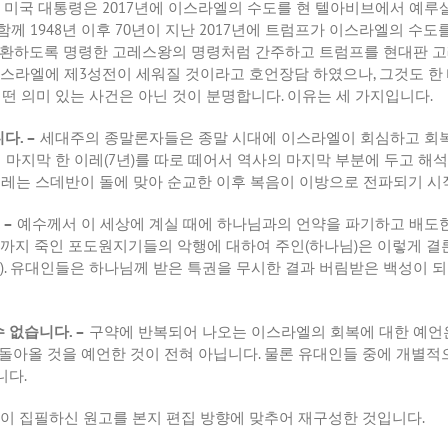
 미국 대통령은 2017년에 이스라엘의 수도를 현 텔아비브에서 예루
께 1948년 이후 70년이 지난 2017년에 트럼프가 이스라엘의 수도
 귀환하도록 명령한 고레스왕의 명령처럼 간주하고 트럼프를 현대판 
이스라엘에 제3성전이 세워질 것이라고 호언장담 하였으나, 그것도 한 
떤 의미 있는 사건은 아닌 것이 분명합니다. 이유는 세 가지입니다.
다. –
세대주의 종말론자들은 종말 시대에 이스라엘이 회심하고 회복될
서 마지막 한 이레(7년)를 따로 떼어서 역사의 마지막 부분에 두고 
이레는 스데반이 돌에 맞아 순교한 이후 복음이 이방으로 전파되기 시작
 –
예수께서 이 세상에 계실 때에 하나님과의 언약을 파기하고 배도
까지 죽인 포도원지기들의 악행에 대하여 주인(하나님)은 이렇게 결론
:9). 유대인들은 하나님께 받은 특권을 무시한 결과 버림받은 백성이 
 없습니다. –
구약에 반복되어 나오는 이스라엘의 회복에 대한 예언
돌아올 것을 예언한 것이 전혀 아닙니다. 물론 유대인들 중에 개별적
니다.
님이 집필하신 원고를 본지 편집 방향에 맞추어 재구성한 것입니다.