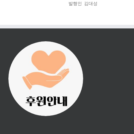
발행인
김대성
진리횃불 사역은 여러분
의 후원으로 이루어집니
다.