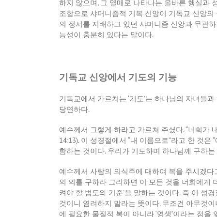
하지 않으며
,
그 열매로 나타나는 올바른 행실과 
조함으로 샤머니즘적 기복 신앙이 기독교 신앙의 
의 정서를 지배하고 있던 샤머니즘 신앙과 무관하
능성이 충분히 있다는 말이다
.
기독교 신앙에서 기도의 기능
기독교에서 가르치는
‘
기도
’
는 하나님의 자녀들과
당연하다
.
예수께서 그렇게 하라고 가르쳐 주셨다
. “
너희가 
14:13).
이 성경절에서
“
내 이름으로
”
라고 한 것은
“
함하는 것이다
.
우리가 기도하며 하나님께 구하는 
예수께서 사람의 의식주에 대하여 복을 주시겠다
의 의를 구하라 그리하면 이 모든 것을 너희에게
켜야 할 법도와 기준
’
을 말하는 것이다
.
즉 이 성
것이니 염려하지 말라는 뜻이다
.
무조건 아무것이
에 필요한 물질적 복이 아니라
‘
영생
’
이라는 점을 