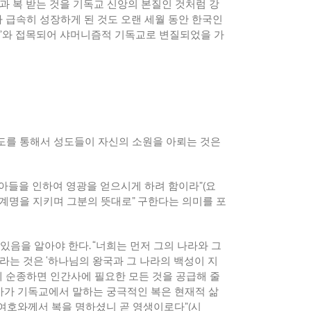
과 복 받는 것을 기독교 신앙의 본질인 것처럼 강
 급속히 성장하게 된 것도 오랜 세월 동안 한국인
’
와 접목되어 샤머니즘적 기독교로 변질되었을 가
도를 통해서 성도들이 자신의 소원을 아뢰는 것은
 아들을 인하여 영광을 얻으시게 하려 함이라
”(
요
 계명을 지키며 그분의 뜻대로
”
구한다는 의미를 포
 있음을 알아야 한다
. “
너희는 먼저 그의 나라와 그
라는 것은
‘
하나님의 왕국과 그 나라의 백성이 지
에 순종하면 인간사에 필요한 모든 것을 공급해 줄
아가 기독교에서 말하는 궁극적인 복은 현재적 삶
 여호와께서 복을 명하셨니 곧 영생이로다
”(
시