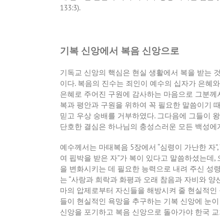
133:3).
기복 신앙에서 복음 신앙으로
기독교 신앙의 핵심은 현실 생활에서 복을 받는 것
이다
.
복음의 진수는 죄인이 예수의 십자가 은혜와
은혜로 주어진 구원에 감사하는 마음으로 그분께
복과 평안과 구원을 위하여 꼭 필요한 말씀이기 
믿고 우상 숭배를 거부하였다
.
그다음에 그들이 왕
단호한 결심은 하나님의 충성스러운 모든 백성에
예수께서는 마태복음
5
장에서
“
심령이 가난한 자
”,
여 핍박을 받은 자
”
가 복이 있다고 말씀하셨는데
,
을 변화시키는 데 필요한 능력으로 내려 주신 성
는
“
사랑과 희락과 화평과 오래 참음과 자비와 양
마의 압제로부터 자신들을 해방시켜 줄 현실적인
들이 현실적인 욕망을 추구하는 기복 신앙에 눈이
신앙을 포기하고 복음 신앙으로 돌아가야 한국 