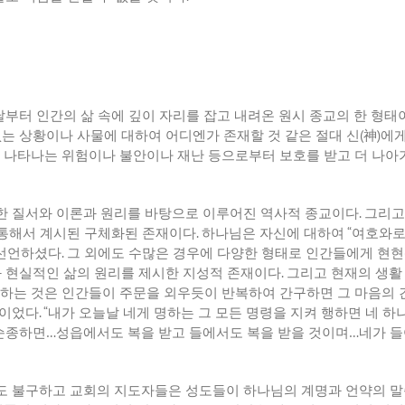
날부터 인간의 삶 속에 깊이 자리를 잡고 내려온 원시 종교의 한 형태
는 상황이나 사물에 대하여 어디엔가 존재할 것 같은 절대 신
(
神
)
에게
 나타나는 위험이나 불안이나 재난 등으로부터 보호를 받고 더 나아
한 질서와 이론과 원리를 바탕으로 이루어진 역사적 종교이다
.
그리고
 통해서 계시된 구체화된 존재이다
.
하나님은 자신에 대하여
“
여호와로
선언하셨다
.
그 외에도 수많은 경우에 다양한 형태로 인간들에게 현현
 현실적인 삶의 원리를 제시한 지성적 존재이다
.
그리고 현재의 생활
하는 것은 인간들이 주문을 외우듯이 반복하여 간구하면 그 마음의 
물이었다
. “
내가 오늘날 네게 명하는 그 모든 명령을 지켜 행하면 네 하
 순종하면
…
성읍에서도 복을 받고 들에서도 복을 받을 것이며
…
네가 들
도 불구하고 교회의 지도자들은 성도들이 하나님의 계명과 언약의 말