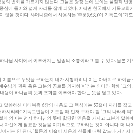
성품의 변화를 가르치지 않는다
.
그들은 당장 눈에 보이는 물질적 번영
중심에 들어와 넓게 자리를 잡게 되었다
.
어쩌면 한국에서 기독교회가
지 않을 것이다
.
샤머니즘에서 사용하는
‘
주문
(
呪文
)’
이 기독교의
‘
기도
 하나님 사이에서 이루어지는 일종의 소통이라고 볼 수 있다
.
물론 기
내 이름으로 무엇을 구하든지 내가 시행하리니 이는 아버지로 하여금
예수님의 권위 혹은 그분의 공로를 의지하여
”
라는 의미와 함께
“
그의
내용이 하나님의 뜻과 조화를 이루어야 한다는 뜻을 담고 있다
.
고 말씀하신 마태복음
6
장의 내용도 그 핵심에는
33
절이 자리를 잡고
 더하시리라
.”
기독교인들이 기도할 때 먼저 구해야 할
“
그의 나라와 의
”
경절의 의미는 먼저 하나님의 뜻에 합당한 믿음을 가지고 그분의 말씀
나 자신에게 필요한 것들을 이기적으로 구하라는 것이 아니다
.
더 나
잊어서는 안 된다
. “
헐몬의 이슬이 시온의 산들에 내림 같도다 거기서