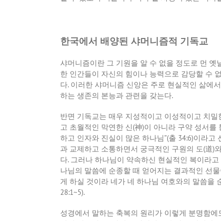
한국에서 배양된 샤머니즘적 기독교
샤머니즘이란 그 기원을 알 수 없을 정도로 먼 옛
한 인간들이 자신의 힘이나 능력으로 감당할 수 없
다
.
이러한 샤머니즘 신앙은 주로 현실적인 삶에서
하는 생존의 본능과 관련을 갖는다
.
반면 기독교는 매우 지성적이고 이성적이고 치밀
고 초월적인 막연한 신
(
神
)
이 아니라 구약 성서를
하고 인자와 진실이 많은 하나님
”(
출
34:6)
이라고 
과 교제하고 소통하면서 궁극적인 구원의 도
(
道
)
와
다
.
그러나 하나님이 약속하신 현실적인 복이라고 
나님의 말씀에 순종할 때 얻어지는 결과적인 선
게 하실 것이라 네가 네 하나님 여호와의 말씀을
28:1~5).
성경에서 말하는 축복의 원리가 이렇게 분명함에