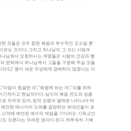
한 것들은 모두 참된 복음의 부수적인 요소일 뿐
 이르는 것이다
.
그리고 하나님의 그 크신 사랑과
하나님께서 요청하시는 계명들은 사람의 건강과 행
음의 문턱에서 하나님께서 그들을 구원해 주실 것을
지라도
)”
왕이 세운 우상에게 경배하지 않겠다는 이
”, “
마음이 청결한 자
”, “
화평케 하는 자
”, “
의를 위하
 이기적이고 현실적이다
.
심지어 복음 전도와 성품
으로 치우쳐 있어
,
정작 성령의 열매로 나타나야 하
 예언된 메시아의 도래를 갈망하던 유대인들이 로
.
신약에 예언된 예수의 재림을 기다리는 기독교인
지도 모른다는 두려운 생각이 든다
.
하루속히 기복