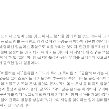
도 아니고 병이 낫는 것도 아니고 봉사를 많이 하는 것도 아니다
.
그러
 공로로 죄를 용서받고 죄의 결과인 사망을 극복하여 영원한 생명에
서 명하신 말씀에 순종함으로 복을 누리는 것이다
.
인간을 창조하신 
때문에 순종하는 것 자체가 복이 되는 것이다
.
다니엘의 세 친구는 죽
에게 한 말
“
그리 아니하실지라도
(
하나님이 우리를 살려주지 않으실
게 필요한 절대 믿음이다
.
 “
애통하는 자
”, “
온유한 자
”, “
의에 주리고 목마른 자
”, “
긍휼히 여기는 자
오늘날 그리스도인들이 기도하며 추구하는 복은 너무도 물질적이며
령의 선물도 치유의 은사
,
방언의 은사
,
귀신 쫓는 은사 등 왜곡된 방향
선과 충성과 온유와 절제
”(
갈
5:22, 23)
와 같은 은사는 희귀하다
.
구약에
 구원자를 찾다가
,
그렇게도 애타게 기다리던 참 메시아를 거절하였다
 멀어 천국의 방향을 상실하고
,
예수의 재림을 맞이하는 일에 실패할
교회가 살아날 것이다
.