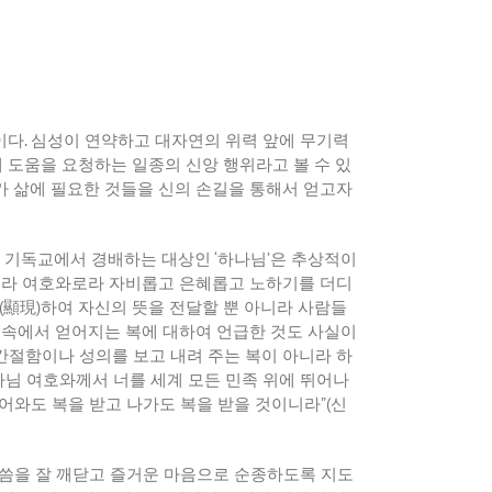
이다
.
심성이 연약하고 대자연의 위력 앞에 무기력
 도움을 요청하는 일종의 신앙 행위라고 볼 수 있
가 삶에 필요한 것들을 신의 손길을 통해서 얻고자
 기독교에서 경배하는 대상인
‘
하나님
’
은 추상적이
라 여호와로라 자비롭고 은혜롭고 노하기를 더디
(
顯現
)
하여 자신의 뜻을 전달할 뿐 아니라 사람들
 속에서 얻어지는 복에 대하여 언급한 것도 사실이
간절함이나 성의를 보고 내려 주는 복이 아니라 하
나님 여호와께서 너를 세계 모든 민족 위에 뛰어나
어와도 복을 받고 나가도 복을 받을 것이니라
”(
신
씀을 잘 깨닫고 즐거운 마음으로 순종하도록 지도