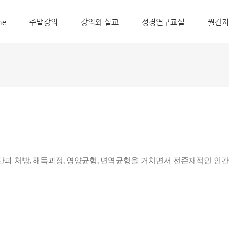
me
주말강의
강의와 설교
성경연구교실
월간지
단과 처방
,
해독과정
,
영양균형
,
면역균형을 거치면서 전존재적인 인