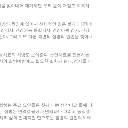
을 찾아내어 제거하면 우리 몸이 저절로 회복하
질병의 원인에 있어서 신체적인 면은 불과
1-10%
에
건강검사
,
건강기능 통합검사
,
건강바퀴 검사
,
건강
인다
.
그리고 또 다른 측면의 질병의 원인을 찾아내
질병치료의 처방도 보여준다
.
천연치료를 진행하는
유지와 질병예방에도 필요한 조처가 된다
.
검사를 마
럽히는 주요 요인들은 첫째 나쁜 생각이요 둘째 나
는 질병은 면역결핍이나 면역과다 그리고 동맥경
리의 삶의 전체적인 면으로는 질병의 원인의
90%