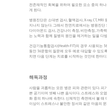
전존재적인 회복을 위하여 필요한 요소 중의 하나
게 된다
.
병원진단은 소대변 검사
,
혈액검사
, X-ray, CT, MRI
지나지 않는다
.
그래서 천연치료에서는 병원진단 
다이아몬드 검사
,
건강나이 측정
,
비만측정
,
가족력
는 노력과 함께 질병의 원인을 제거하는 일을 
건강기능통합검사
(Health-FIT)
의 경우 사용되는
3
동안
36
문항의 질문에 모두 예로 대답할 수 있도
치면 다음 단계는 치료를 시작하는 것인데 한마디
해독과정
사람을 괴롭히는 모든 병은 피와 관련이 있다
.
피가
쁜 공기이며 셋째 나쁜 음식이다
.
스트레스와 오염
화 중의 하나에 속한다
.
신체적인 측면에서 볼 때
이상이 스트레스나 불안한 정서와 같은 마음의 문