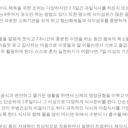
이다
.
해독을 위한 조처는 다양하지만
2-3
일간 과일식사를 하든지 또
는
6
주까지 포도만 먹는 방법도 있다
.
또한 평소에 식이섬유가 많은 음
안 과로한 소화기관을 쉬게 하고 항산화제들과 식이섬유를 충분하게
볕을 알맞게 쪼이고
7-8
시간의 충분한 수면을 하는 동안 몸속의 독소
마음껏 웃고 감사하는 마음으로 이웃들과 잘 어울리면서 기쁘고 즐겁
모두 활용하게 된다
.
스스로 혼자 실천하기가 어렵다면
, 7
일 이상의 기
 음식과 편안하고 즐거운 생활을 하면서 신체의 영양균형을 이루고 
는 단순하게
1
주일이나 그 이상으로 다양하게 식사준비를 한다
.
단순
 것이 무병건강의 비결이기도 하다
.
규칙적인 식사와 아침식사를 가장
도록 한다
.
식사와 함께 물을 많이 마시면 위에서 수분이 다 흡수될 
 우리 몸의 자생력이 정상적으로 작용하면서 질병이 치료된다
.
채식식