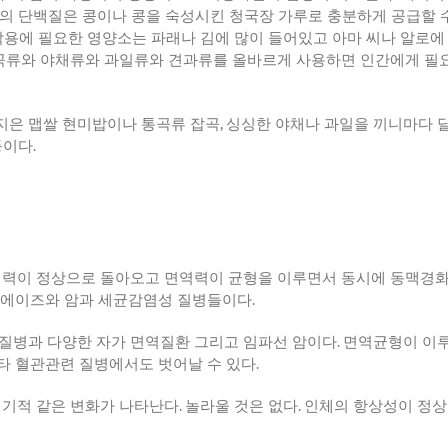
의 단백질은 콩이나 콩을 숙성시킨 청국장 가루로 충분하게 공급할 
용에 필요한 영양소는 파래나 김에 많이 들어있고 아마 씨나 알로에
곡류와 야채류와 과일류와 견과류를 올바르게 사용하면 인간에게 필요
지은 맵쌀 현미밥이나 통곡류 잡곡
,
싱싱한 야채나 과일을 끼니마다 
등이다
.
생력이 정상으로 돌아오고 면역력이 균형을 이루면서 동시에 동맥경화
 에이즈와 암과 세균감염성 질병들이다
.
질병과 다양한 자가 면역질환 그리고 임파선 암이다
.
면역균형이 이루
타 혈관관련 질병에서도 벗어날 수 있다
.
 기적 같은 변화가 나타난다
.
놀라울 것은 없다
.
인체의 항상성이 정상