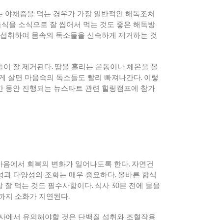
는 야채즙을 먹는 경우가 가장 일반적인 해독조처
식을 소식으로 잘 씹어서 먹는 것도 좋은 해독방
 섭취하여 몸속의 독소들을 신속하게 제거하는 것
들이 잘 제거된다
.
땀을 흘리는 운동이나 체온을 올
게 살면 마음속의 독소들도 빨리 빠져나간다
.
이렇
간 동안 진행되는 뉴스타트 관련 힐링캠프에 참가
마음에서 회복의 변화가 일어나도록 한다
.
자연건
성과 다양성의 조화는 매우 중요하다
.
올바른 합식
 잘 먹는 것도 필수사항이다
.
식사
30
분 전에 물을
때까지 소화가 지연된다
.
사에서 유의해야할 것은 단백질 섭취와 조혈작용