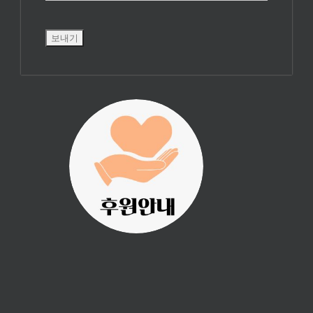
진리횃불 사역은
여러분의 후원으
로 이루어집니다.