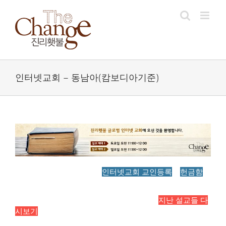
Skip
to
content
인터넷교회 – 동남아(캄보디아기준)
인터넷교회 교인등록
헌금함
지난 설교들 다
시보기