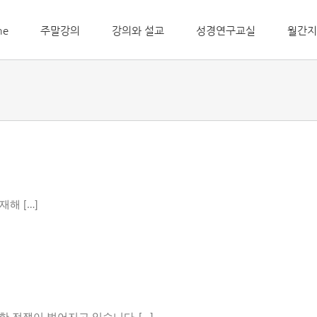
me
주말강의
강의와 설교
성경연구교실
월간지
해 […]
 전쟁이 벌어지고 있습니다. […]