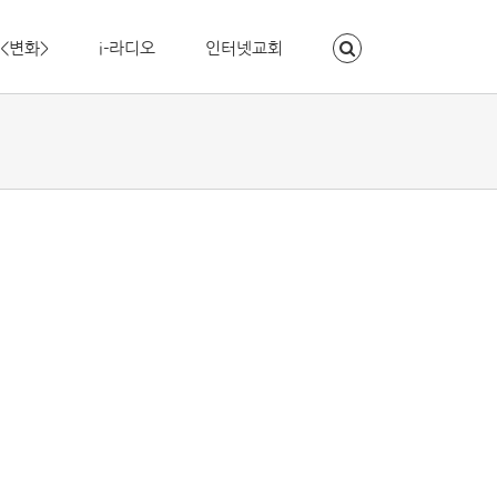
<변화>
i-라디오
인터넷교회