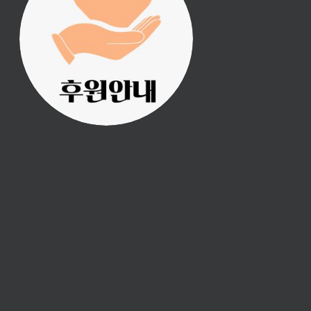
진리횃불 사역은 여러분
의 후원으로 이루어집니
다.