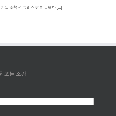
독’基督은 ‘그리스도’를 음역한 [...]
문 또는 소감