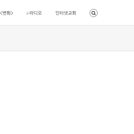
<변화>
i-라디오
인터넷교회