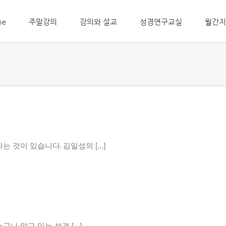
me
주말강의
강의와 설교
성경연구교실
월간지
 것이 있습니다. 김일성의 [...]
 알고 있는 성경 [...]