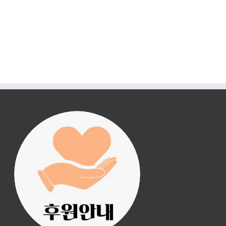
진리횃불 사역은 여러분
의 후원으로 이루어집니
다.